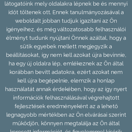
látogatóink mely oldalakra lépnek be és mennyi
időt töltenek ott. Ennek tanulmányozásával a
weboldalt jobban tudjuk igazítani az Ön
igényeihez, és még változatosabb felhasználói
élményt tudunk nyújtani Önnek azáltal, hogy a
sütik egyebek mellett megjegyzik a
beállításokat, így nem kell azokat újra bevinnie,
ha egy új oldalra lép, emlékeznek az Ön által
korábban bevitt adatokra, ezért azokat nem
kell újra begépelnie, elemzik a honlap
használatát annak érdekében, hogy az így nyert
információk felhasználásával végrehajtott
fejlesztések eredményeként az a lehető
legnagyobb mértékben az Ön elvárásai szerint
működjön, könnyen megtalálja az Ön által
keresett információt, és figyelemmel kísérik