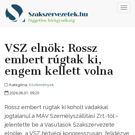
Toggl
navig
VSZ elnök: Rossz
embert rúgtak ki,
engem kellett volna
Kategória:
Közlemények
2026.06.01. 09:20
Rossz embert rúgtak ki koholt vádakkal
jogtalanul a MÁV Személyszállítási Zrt.-től –
jelentette be a Vasutasok Szakszervezete
elnöke, a VSZ hétvégi kongresszusán, felidézve