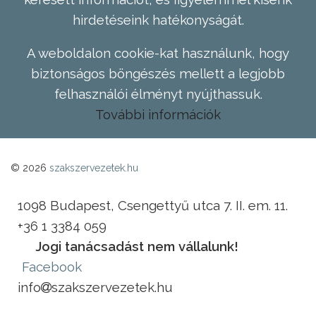
hirdetéseink hatékonyságát.
A weboldalon cookie-kat használunk, hogy
biztonságos böngészés mellett a legjobb
felhasználói élményt nyújthassuk.
További információk
© 2026
szakszervezetek.hu
1098 Budapest, Csengettyű utca 7. II. em. 11.
+36 1 3384 059
Jogi tanácsadást nem vállalunk!
Facebook
info
szakszervezetek.hu