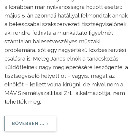
a korábban már nyilvánosságra hozott esetet:
május 8-án azonnali hatállyal felmondtak annak
a békéscsabai szakszervezeti tisztségviselőnek,
aki rendre felhívta a munkáltató figyelmét
számtalan balesetveszélyes műszaki
problémára, sőt egy nagyértékű közbeszerzési
csalásra is. Meleg János elnök a tanácskozás
küldötteinek nagy meglepetésére leszögezte: a
tisztségviselő helyett őt – vagyis, magát az
elnököt – kellett volna kirúgni, de mivel nem a
MÁV Személyszállítási Zrt. alkalmazottja, nem
tehették meg.
BŐVEBBEN ...