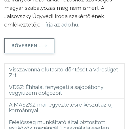
magyar szabályozás még nem ismert. A
Jalsovszky Ügyvédi Iroda szakértőjének
emlékeztetője -
írja az ado.hu
.
BŐVEBBEN ...
Visszavonná elutasító döntését a Városliget
Zrt.
VDSZ: Éhhalál fenyegeti a sajóbábonyi
vegyiüzem dolgozóit
A MASZSZ már egyeztetésre készül az új
kormánnyal
Felelősség munkáltató által biztosított
eszközök magáncélú használata esetén