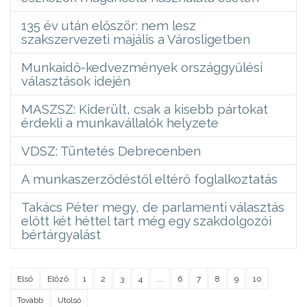
135 év után először: nem lesz
szakszervezeti majális a Városligetben
Munkaidő-kedvezmények országgyűlési
választások idején
MASZSZ: Kiderült, csak a kisebb pártokat
érdekli a munkavállalók helyzete
VDSZ: Tüntetés Debrecenben
A munkaszerződéstől eltérő foglalkoztatás
Takács Péter megy, de parlamenti választás
előtt két héttel tart még egy szakdolgozói
bértárgyalást
Első
Előző
1
2
3
4
...
6
7
8
9
10
Tovább
Utolsó