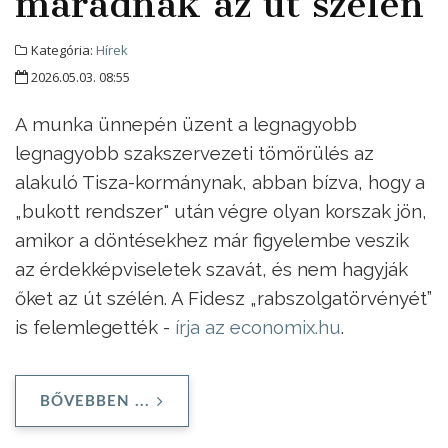
maradnak az út szélén
Kategória:
Hírek
2026.05.03. 08:55
A munka ünnepén üzent a legnagyobb
legnagyobb szakszervezeti tömörülés az
alakuló Tisza-kormánynak, abban bízva, hogy a
„bukott rendszer" után végre olyan korszak jön,
amikor a döntésekhez már figyelembe veszik
az érdekképviseletek szavát, és nem hagyják
őket az út szélén. A Fidesz „rabszolgatörvényét”
is felemlegették -
írja az economix.hu
.
BŐVEBBEN ...