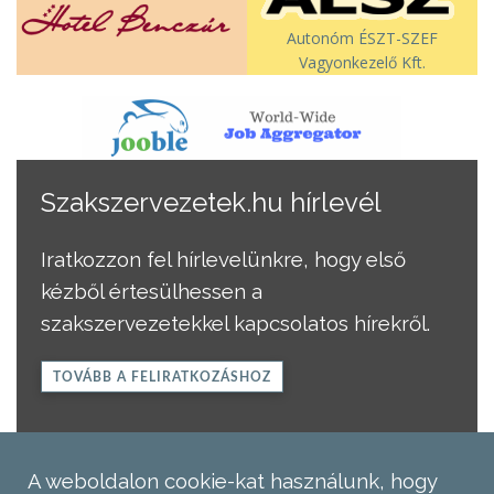
Autonóm ÉSZT-SZEF
Vagyonkezelő Kft.
Szakszervezetek.hu hírlevél
Iratkozzon fel hírlevelünkre, hogy első
kézből értesülhessen a
szakszervezetekkel kapcsolatos hírekről.
TOVÁBB A FELIRATKOZÁSHOZ
A weboldalon cookie-kat használunk, hogy