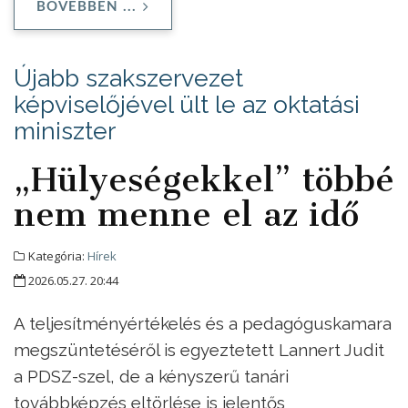
BŐVEBBEN ...
Újabb szakszervezet
képviselőjével ült le az oktatási
miniszter
„Hülyeségekkel” többé
nem menne el az idő
Kategória:
Hírek
2026.05.27. 20:44
A teljesítményértékelés és a pedagóguskamara
megszüntetéséről is egyeztetett Lannert Judit
a PDSZ-szel, de a kényszerű tanári
továbbképzés eltörlése is jelentős