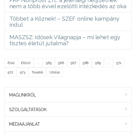
nem a több évvel ezelőtti intézkedés az oka
Többet a Köznek! – SZEF online kampány
indul
MASZSZ: Idősek Világnapja – mi lehet egy
tisztes életút jutalma?
Első
Előző
...
565
566
567
568
569
...
571
572
573
Tovább
Utolsó
MAGUNKRÓL
SZOLGÁLTATÁSOK
MÉDIAAJÁNLAT