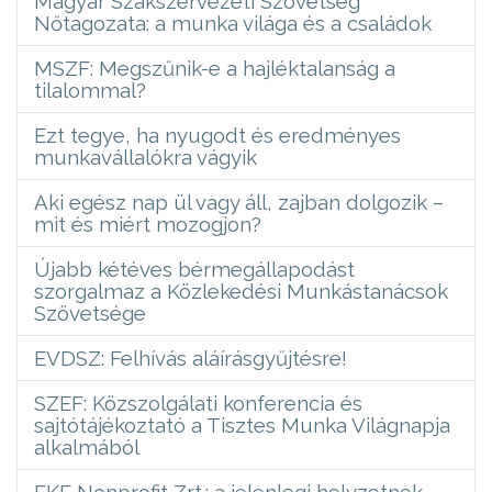
Magyar Szakszervezeti Szövetség
Nőtagozata: a munka világa és a családok
MSZF: Megszűnik-e a hajléktalanság a
tilalommal?
Ezt tegye, ha nyugodt és eredményes
munkavállalókra vágyik
Aki egész nap ül vagy áll, zajban dolgozik –
mit és miért mozogjon?
Újabb kétéves bérmegállapodást
szorgalmaz a Közlekedési Munkástanácsok
Szövetsége
EVDSZ: Felhívás aláírásgyűjtésre!
SZEF: Közszolgálati konferencia és
sajtótájékoztató a Tisztes Munka Világnapja
alkalmából
FKF Nonprofit Zrt.: a jelenlegi helyzetnek