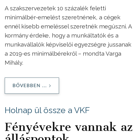
A szakszervezetek 10 százalék feletti
minimálbér-emelést szeretnének, a cégek
ennél kisebb emeléssel szeretnék megúszni. A
kormány érdeke, hogy a munkáltatók és a
munkavállalók képviselői egyezségre jussanak
a 2019-es minimálbérekről – mondta Varga
Mihály.
BŐVEBBEN ...
Holnap ül össze a VKF
Fényévekre vannak az
álláspontok