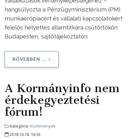
vállalkozások versenyképességéhez –
hangsúlyozta a Pénzügyminisztérium (PM)
munkaerőpiacért és vállalati kapcsolatokért
felelős helyettes államtitkára csütörtökön
Budapesten, sajtótájékoztatón.
BŐVEBBEN ...
A Kormányinfo nem
érdekegyeztetési
fórum!
Kategória:
Közlemények
2018.10.18. 16:36