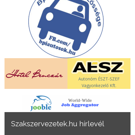
Autonóm ÉSZT-SZEF
Vagyonkezelő Kft.
Szakszervezetek.hu hírlevél