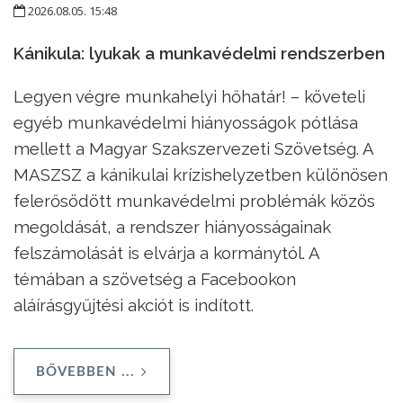
2026.08.05. 15:48
Kánikula: lyukak a munkavédelmi rendszerben
Legyen végre munkahelyi hőhatár! – követeli
egyéb munkavédelmi hiányosságok pótlása
mellett a Magyar Szakszervezeti Szövetség. A
MASZSZ a kánikulai krízishelyzetben különösen
felerősödött munkavédelmi problémák közös
megoldását, a rendszer hiányosságainak
felszámolását is elvárja a kormánytól. A
témában a szövetség a Facebookon
aláírásgyűjtési akciót is indított.
BŐVEBBEN ...