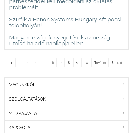
párbeszéddel kell megoldani az oktatás
problémáit
Sztrájk a Hanon Systems Hungary Kft pécsi
telephelyén!
Magyarország: fenyegetések az ország
utolsó haladó napilapja ellen
1
2
3
4
...
6
7
8
9
10
Tovább
Utolsó
MAGUNKRÓL
SZOLGÁLTATÁSOK
MÉDIAAJÁNLAT
KAPCSOLAT