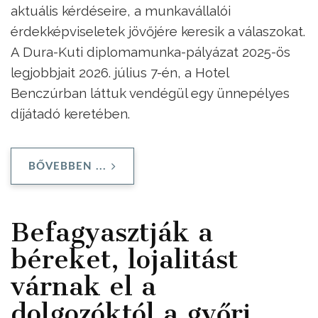
aktuális kérdéseire, a munkavállalói
érdekképviseletek jövőjére keresik a válaszokat.
A Dura-Kuti diplomamunka-pályázat 2025-ös
legjobbjait 2026. július 7-én, a Hotel
Benczúrban láttuk vendégül egy ünnepélyes
díjátadó keretében.
BŐVEBBEN ...
Befagyasztják a
béreket, lojalitást
várnak el a
dolgozóktól a győri