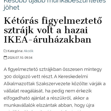
Később újabb munkabeszüntetés
jöhet
Kétórás figyelmeztető
sztrájk volt a hazai
IKEA-áruházakban
Kategória:
Akciók
2026.07.10. 09:34
A figyelmeztető sztrájkban összesen mintegy
300 dolgozó vett részt. A Kereskedelmi
Alkalmazottak Szakszervezete közölte: várják a
vállalat reagálását, ha pedig nem érkezik
elfogadható ajánlat a részükről, akkor a
munkavállalók elszántak abban, hogy újra