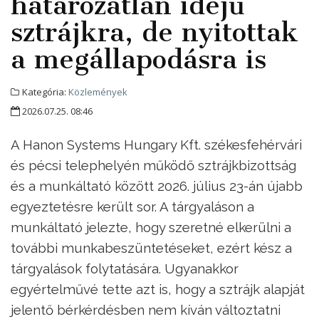
határozatlan idejű
sztrájkra, de nyitottak
a megállapodásra is
Kategória:
Közlemények
2026.07.25. 08:46
A Hanon Systems Hungary Kft. székesfehérvári
és pécsi telephelyén működő sztrájkbizottság
és a munkáltató között 2026. július 23-án újabb
egyeztetésre került sor. A tárgyaláson a
munkáltató jelezte, hogy szeretné elkerülni a
további munkabeszüntetéseket, ezért kész a
tárgyalások folytatására. Ugyanakkor
egyértelművé tette azt is, hogy a sztrájk alapját
jelentő bérkérdésben nem kíván változtatni