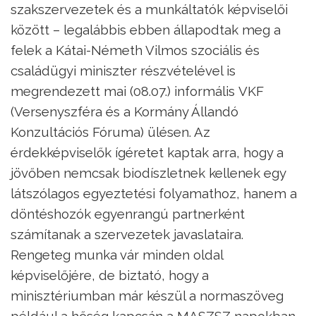
szakszervezetek és a munkáltatók képviselői
között – legalábbis ebben állapodtak meg a
felek a Kátai-Németh Vilmos szociális és
családügyi miniszter részvételével is
megrendezett mai (08.07.) informális VKF
(Versenyszféra és a Kormány Állandó
Konzultációs Fóruma) ülésen. Az
érdekképviselők ígéretet kaptak arra, hogy a
jövőben nemcsak biodíszletnek kellenek egy
látszólagos egyeztetési folyamathoz, hanem a
döntéshozók egyenrangú partnerként
számítanak a szervezetek javaslataira.
Rengeteg munka vár minden oldal
képviselőjére, de biztató, hogy a
minisztériumban már készül a normaszöveg
például a hőség kapcsán a MASZSZ napokban