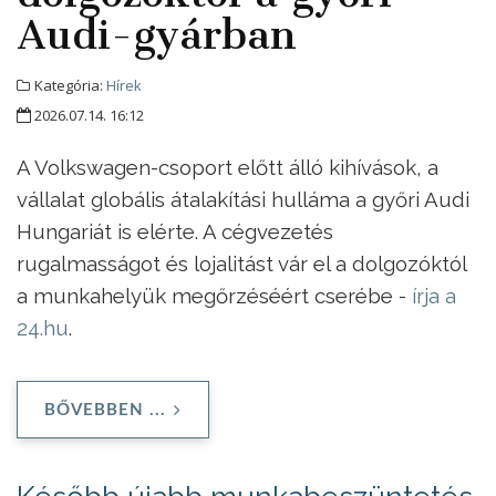
Audi-gyárban
Kategória:
Hírek
2026.07.14. 16:12
A Volkswagen-csoport előtt álló kihívások, a
vállalat globális átalakítási hulláma a győri Audi
Hungariát is elérte. A cégvezetés
rugalmasságot és lojalitást vár el a dolgozóktól
a munkahelyük megőrzéséért cserébe -
írja a
24.hu
.
BŐVEBBEN ...