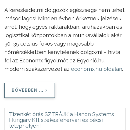
A kereskedelmi dolgozók egészsége nem lehet
másodlagos! Minden évben érkeznek jelzések
arról, hogy egyes raktárakban, áruházakban és
logisztikai központokban a munkavállalók akár
30–35 celsius fokos vagy magasabb
hőmérsékletben kénytelenek dolgozni – hívta
fel az Economx figyelmét az Egyenlő.hu
modern szakszervezet az
economx.hu oldalán
.
BŐVEBBEN ...
Tizenkét órás SZTRÁJK a Hanon Systems
Hungary Kft székesfehérvári és pécsi
telephelyén!