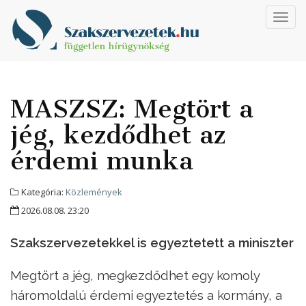
Toggl
navig
MASZSZ: Megtört a
jég, kezdődhet az
érdemi munka
Kategória:
Közlemények
2026.08.08. 23:20
Szakszervezetekkel is egyeztetett a miniszter
Megtört a jég, megkezdődhet egy komoly
háromoldalú érdemi egyeztetés a kormány, a