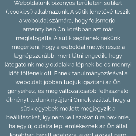
Weboldalunk bizonyos területein sütiket
(„cookies”) alkalmazunk. A sütik lehetővé teszik
a weboldal számára, hogy felismerje,
amennyiben Ön korábban azt már
meglátogatta. A sütik segítenek nekünk
megérteni, hogy a weboldal melyik része a
legnépszerűbb, mert látni engedik, hogy
látogatóink mely oldalakra lépnek be és mennyi
időt töltenek ott. Ennek tanulmányozásával a
weboldalt jobban tudjuk igazítani az Ön
igényeihez, és még változatosabb felhasználói
élményt tudunk nyújtani Önnek azáltal, hogy a
sütik egyebek mellett megjegyzik a
beállításokat, így nem kell azokat újra bevinnie,
ha egy új oldalra lép, emlékeznek az Ön által
korábban bevitt adatokra, ezért azokat nem