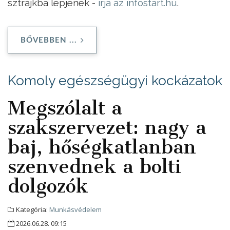
sztrájkba lépjenek -
írja az infostart.hu
.
BŐVEBBEN ...
Komoly egészségügyi kockázatok
Megszólalt a
szakszervezet: nagy a
baj, hőségkatlanban
szenvednek a bolti
dolgozók
Kategória:
Munkásvédelem
2026.06.28. 09:15