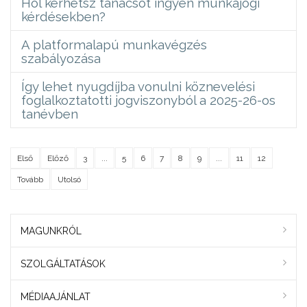
Hol kérhetsz tanácsot ingyen munkajogi
kérdésekben?
A platformalapú munkavégzés
szabályozása
Így lehet nyugdíjba vonulni köznevelési
foglalkoztatotti jogviszonyból a 2025-26-os
tanévben
Első
Előző
3
...
5
6
7
8
9
...
11
12
Tovább
Utolsó
MAGUNKRÓL
SZOLGÁLTATÁSOK
MÉDIAAJÁNLAT