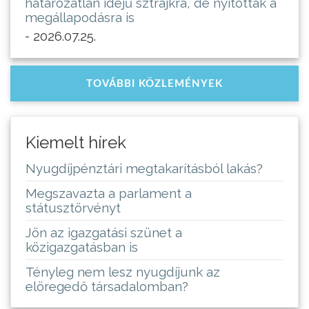
határozatlan idejű sztrájkra, de nyitottak a
megállapodásra is
- 2026.07.25.
TOVÁBBI KÖZLEMÉNYEK
Kiemelt hírek
Nyugdíjpénztári megtakarításból lakás?
Megszavazta a parlament a
státusztörvényt
Jön az igazgatási szünet a
közigazgatásban is
Tényleg nem lesz nyugdíjunk az
elöregedő társadalomban?