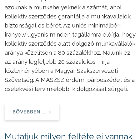
azoknak a munkahelyeknek a számát, ahol
kollektív szerződés garantálja a munkavállalók
biztonságát és bérét. Az uniós minimálbér-
irányelv ugyanis minden tagállamra előírja, hogy
kollektív szerződés alatt dolgozó munkavállalók
aránya közelítsen a 80 százalékhoz. Nálunk ez
az arány legfeljebb 20 százalékos – írja
közleményében a Magyar Szakszervezeti
Szövetség. A MASZSZ érdemi párbeszédet és a
cselekvési terv mielőbbi kidolgozását sürgeti.
BŐVEBBEN ...
Mutatjuk milyen feltételei vannak