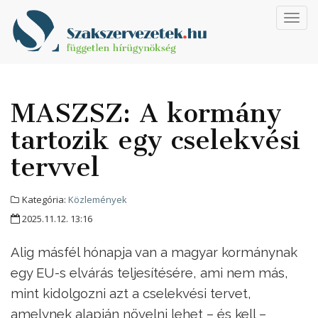
Toggl
navig
MASZSZ: A kormány
tartozik egy cselekvési
tervvel
Kategória:
Közlemények
2025.11.12. 13:16
Alig másfél hónapja van a magyar kormánynak
egy EU-s elvárás teljesítésére, ami nem más,
mint kidolgozni azt a cselekvési tervet,
amelynek alapján növelni lehet – és kell –