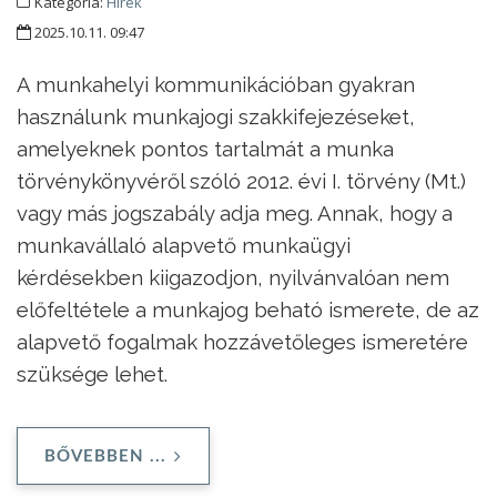
Kategória:
Hírek
2025.10.11. 09:47
A munkahelyi kommunikációban gyakran
használunk munkajogi szakkifejezéseket,
amelyeknek pontos tartalmát a munka
törvénykönyvéről szóló 2012. évi I. törvény (Mt.)
vagy más jogszabály adja meg. Annak, hogy a
munkavállaló alapvető munkaügyi
kérdésekben kiigazodjon, nyilvánvalóan nem
előfeltétele a munkajog beható ismerete, de az
alapvető fogalmak hozzávetőleges ismeretére
szüksége lehet.
BŐVEBBEN ...