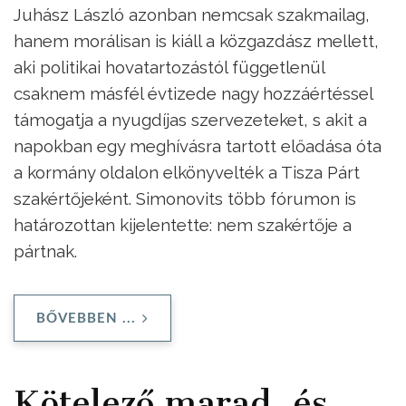
Juhász László azonban nemcsak szakmailag,
hanem morálisan is kiáll a közgazdász mellett,
aki politikai hovatartozástól függetlenül
csaknem másfél évtizede nagy hozzáértéssel
támogatja a nyugdíjas szervezeteket, s akit a
napokban egy meghívásra tartott előadása óta
a kormány oldalon elkönyvelték a Tisza Párt
szakértőjeként. Simonovits több fórumon is
határozottan kijelentette: nem szakértője a
pártnak.
BŐVEBBEN ...
Kötelező marad, és