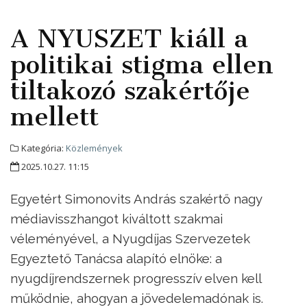
A NYUSZET kiáll a
politikai stigma ellen
tiltakozó szakértője
mellett
Kategória:
Közlemények
2025.10.27. 11:15
Egyetért Simonovits András szakértő nagy
médiavisszhangot kiváltott szakmai
véleményével, a Nyugdíjas Szervezetek
Egyeztető Tanácsa alapító elnöke: a
nyugdíjrendszernek progresszív elven kell
működnie, ahogyan a jövedelemadónak is.