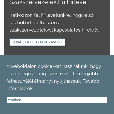
Szakszervezetek.hu hírlevél
Iratkozzon fel hírlevelünkre, hogy első
kézből értesülhessen a
szakszervezetekkel kapcsolatos hírekről.
TOVÁBB A FELIRATKOZÁSHOZ
A weboldalon cookie-kat használunk, hogy
biztonságos böngészés mellett a legjobb
felhasználói élményt nyújthassuk.
További
információk
Rendben