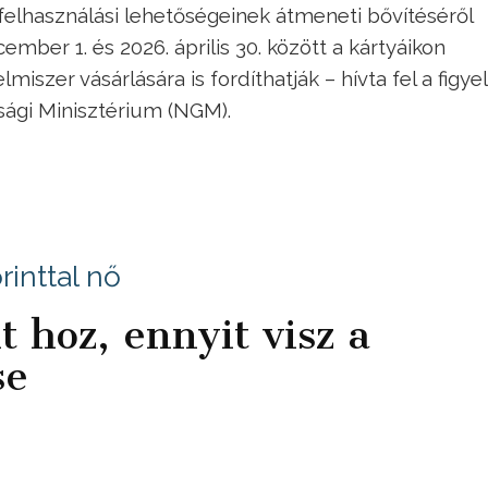
elhasználási lehetőségeinek átmeneti bővítéséről
ember 1. és 2026. április 30. között a kártyáikon
miszer vásárlására is fordíthatják – hívta fel a figy
ági Minisztérium (NGM).
rinttal nő
 hoz, ennyit visz a
se