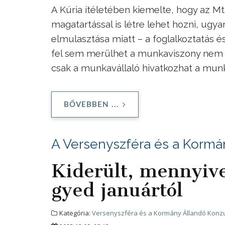
A Kúria ítéletében kiemelte, hogy az Mt.
magatartással is létre lehet hozni, ugy
elmulasztása miatt – a foglalkoztatás
fel sem merülhet a munkaviszony nem l
csak a munkavállaló hivatkozhat a munk
BŐVEBBEN ...
A Versenyszféra és a Kormá
Kiderült, mennyive
gyed januártól
Kategória:
Versenyszféra és a Kormány Állandó Konzu