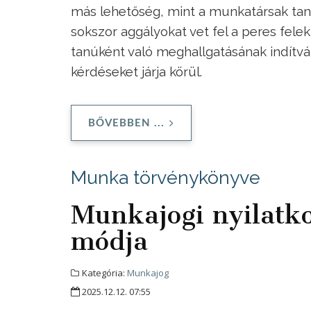
más lehetőség, mint a munkatársak tanú
sokszor aggályokat vet fel a peres felek
tanúként való meghallgatásának indítvá
kérdéseket járja körül.
BŐVEBBEN ...
Munka törvénykönyve
Munkajogi nyilatk
módja
Kategória:
Munkajog
2025.12.12. 07:55