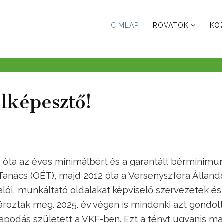
CÍMLAP
ROVATOK
KÖ
lképesztő!
k óta az éves minimálbért és a garantált bérminimu
anács (OÉT), majd 2012 óta a Versenyszféra Álland
lói, munkáltató oldalakat képviselő szervezetek és
ározták meg. 2025. év végén is mindenki azt gondolt
apodás született a VKF-ben. Ezt a tényt ugyanis m