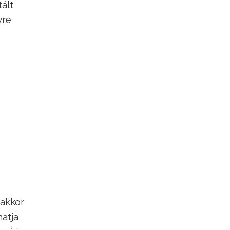
ált
yre
 akkor
atja