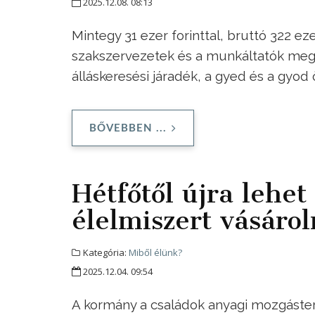
2025.12.08. 08:13
Mintegy 31 ezer forinttal, bruttó 322 ez
szakszervezetek és a munkáltatók megál
álláskeresési járadék, a gyed és a gyod
BŐVEBBEN ...
Hétfőtől újra lehe
élelmiszert vásárol
Kategória:
Miből élünk?
2025.12.04. 09:54
A kormány a családok anyagi mozgáster