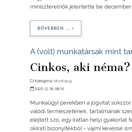
miniszterelnök jelentette be december
BŐVEBBEN ...
A (volt) munkatársak mint t
Cinkos, aki néma?
Kategória:
Munkajog
2025.12.18. 08:10
Munkaügyi perekben a jogvitát sokszor a 
valódi természetének, tartalmának szem
elejtett szó, egy íratlan helyi gyakorlat
okirati bizonyítékból – vajmi kevéssé i