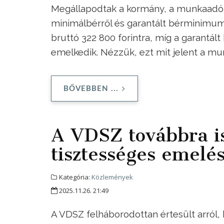
Megállapodtak a kormány, a munkaadók 
minimálbérről és garantált bérminimumró
bruttó 322 800 forintra, míg a garantál
emelkedik. Nézzük, ezt mit jelent a mun
BŐVEBBEN ...
A VDSZ továbbra 
tisztességes emelés
Kategória:
Közlemények
2025.11.26. 21:49
A VDSZ felháborodottan értesült arról,