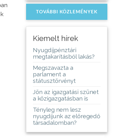
ban
TOVÁBBI KÖZLEMÉNYEK
ák
Kiemelt hírek
Nyugdíjpénztári
megtakarításból lakás?
Megszavazta a
parlament a
státusztörvényt
Jön az igazgatási szünet
a közigazgatásban is
Tényleg nem lesz
nyugdíjunk az elöregedő
társadalomban?