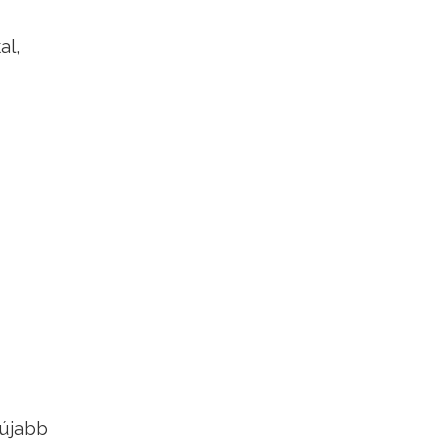
al,
 újabb