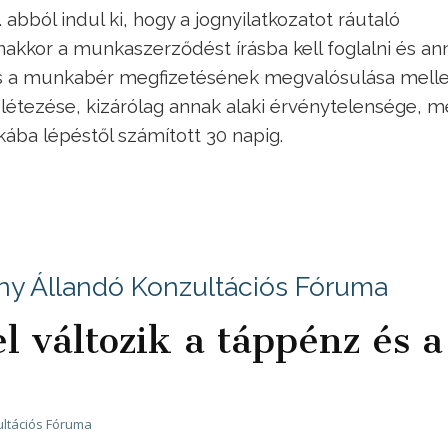
 abból indul ki, hogy a jognyilatkozatot ráutaló
anakkor a munkaszerződést írásba kell foglalni és an
 és a munkabér megfizetésének megvalósulása melle
étezése, kizárólag annak alaki érvénytelensége, m
ába lépéstől számított 30 napig.
ny Állandó Konzultációs Fóruma
l változik a táppénz és a
ltációs Fóruma