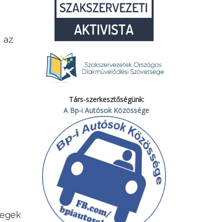
 az
Társ-szerkesztőségünk:
A Bp-i Autósok Közössége
zegek