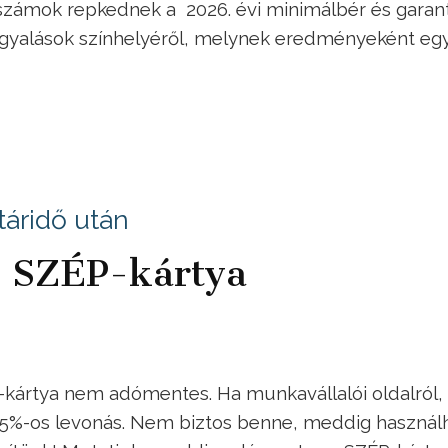
 számok repkednek a 2026. évi minimálbér és garant
rgyalások színhelyéről, melynek eredményeként eg
táridő után
a SZÉP-kártya
-kártya nem adómentes. Ha munkavállalói oldalról,
 15%-os levonás. Nem biztos benne, meddig használh