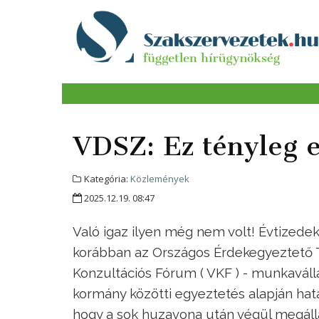
VDSZ: Ez tényleg e
Kategória:
Közlemények
2025.12.19. 08:47
Való igaz ilyen még nem volt! Évtizede
korábban az Országos Érdekegyeztető T
Konzultációs Fórum ( VKF ) - munkaválla
kormány közötti egyeztetés alapján hat
hogy a sok huzavona után végül megáll