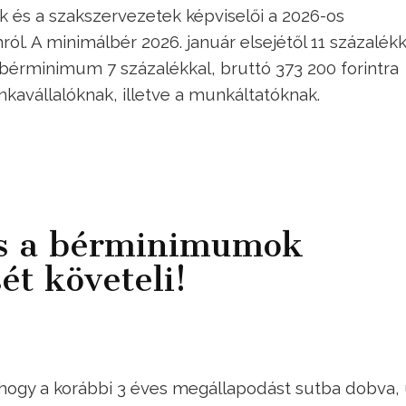
és a szakszervezetek képviselői a 2026-os
l. A minimálbér 2026. január elsejétől 11 százalékk
t bérminimum 7 százalékkal, bruttó 373 200 forintra
kavállalóknak, illetve a munkáltatóknak.
is a bérminimumok
ét követeli!
 hogy a korábbi 3 éves megállapodást sutba dobva,