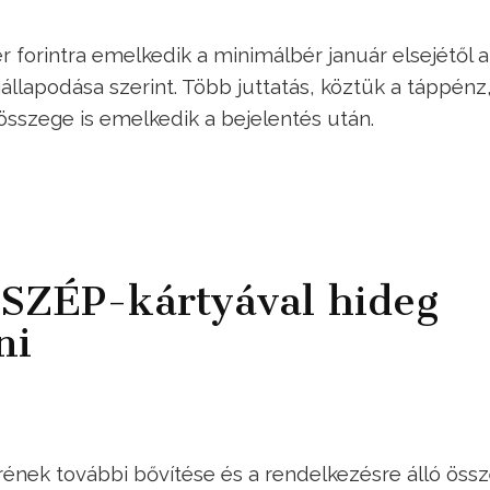
er forintra emelkedik a minimálbér január elsejétől a
lapodása szerint. Több juttatás, köztük a táppénz,
 összege is emelkedik a bejelentés után.
t SZÉP-kártyával hideg
ni
ének további bővítése és a rendelkezésre álló öss