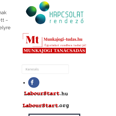
nak
tt –
elyre