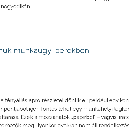
 negyedikén.
anúk munkaügyi perekben I.
tényállás apró részletei döntik el: például egy kon
pontjából igen fontos lehet egy munkahelyi légkör
 feltárása. Ezek a mozzanatok „papírból” – vagyis: irat
smerhetők meg. Ilyenkor gyakran nem áll rendelkezé