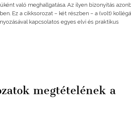
ként való meghallgatása. Az ilyen bizonyítás azon
ben. Ez a cikksorozat – két részben – a (volt) kollég
nyozásával kapcsolatos egyes elvi és praktikus
ozatok megtételének a