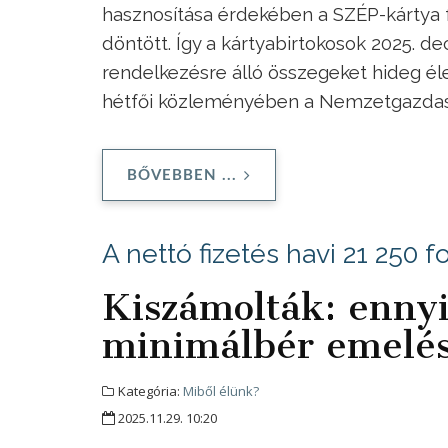
hasznosítása érdekében a SZÉP-kártya f
döntött. Így a kártyabirtokosok 2025. dec
rendelkezésre álló összegeket hideg élel
hétfői közleményében a Nemzetgazdas
BŐVEBBEN ...
A nettó fizetés havi 21 250 fo
Kiszámolták: ennyit
minimálbér emelé
Kategória:
Miből élünk?
2025.11.29. 10:20