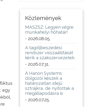
Közlemények
MASZSZ: Legyen végre
munkahelyi hőhatár!
- 2026.08.05.
A tagdíjbeszedési
rendszer visszaállítását
kérik a szakszervezetek
- 2026.07.31.
A Hanon Systems
dolgozói készek a
fliktus
határozatlan idejű
sztrájkra, de nyitottak a
, egy
megállapodásra is
okból,
- 2026.07.25.
sre