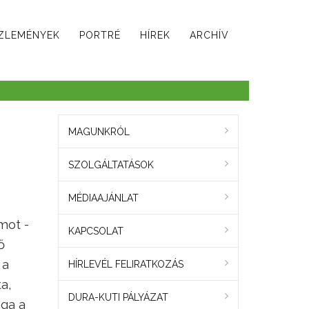
ZLEMÉNYEK
PORTRÉ
HÍREK
ARCHÍV
MAGUNKRÓL
SZOLGÁLTATÁSOK
MÉDIAAJÁNLAT
mot -
KAPCSOLAT
ő
 a
HÍRLEVÉL FELIRATKOZÁS
a,
DURA-KUTI PÁLYÁZAT
aga a