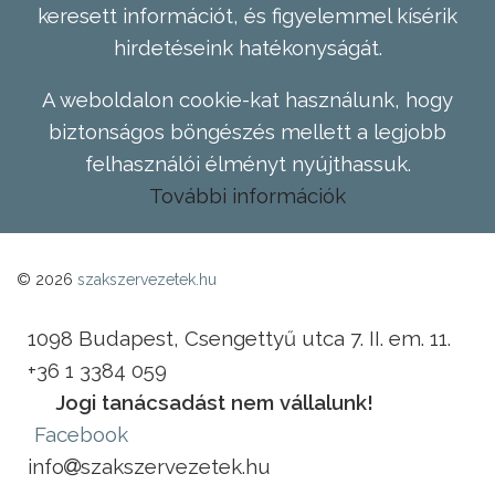
keresett információt, és figyelemmel kísérik
hirdetéseink hatékonyságát.
A weboldalon cookie-kat használunk, hogy
biztonságos böngészés mellett a legjobb
felhasználói élményt nyújthassuk.
További információk
© 2026
szakszervezetek.hu
1098 Budapest, Csengettyű utca 7. II. em. 11.
+36 1 3384 059
Jogi tanácsadást nem vállalunk!
Facebook
info
szakszervezetek.hu