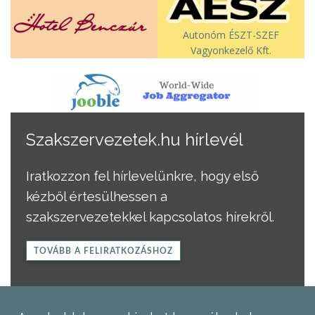
Autonóm ÉSZT-SZEF
Vagyonkezelő Kft.
Szakszervezetek.hu hírlevél
Iratkozzon fel hírlevelünkre, hogy első
kézből értesülhessen a
szakszervezetekkel kapcsolatos hírekről.
TOVÁBB A FELIRATKOZÁSHOZ