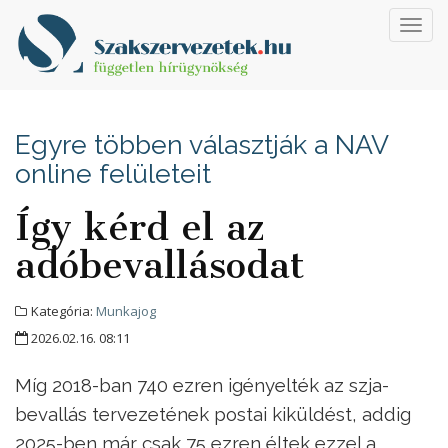
Toggl
navig
Egyre többen választják a NAV
online felületeit
Így kérd el az
adóbevallásodat
Kategória:
Munkajog
2026.02.16. 08:11
Míg 2018-ban 740 ezren igényelték az szja-
bevallás tervezetének postai kiküldést, addig
2025-ben már csak 75 ezren éltek ezzel a