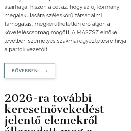
aláírhatja, hiszen a cél az, hogy az új kormány
megalakulására széleskörű társadalmi
támogatás, megkerülhetetlen erő álljon a
követeléscsomag mögött. A MASZSZ elnöke
levélben személyes szakmai egyeztetésre hívja
a pártok vezetőit.
BŐVEBBEN ...
2026-ra további
keresetnövekedést
jelentő elemekről