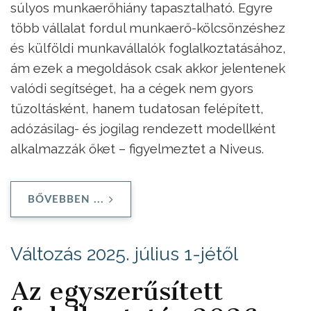
súlyos munkaerőhiány tapasztalható. Egyre
több vállalat fordul munkaerő-kölcsönzéshez
és külföldi munkavállalók foglalkoztatásához,
ám ezek a megoldások csak akkor jelentenek
valódi segítséget, ha a cégek nem gyors
tűzoltásként, hanem tudatosan felépített,
adózásilag- és jogilag rendezett modellként
alkalmazzák őket – figyelmeztet a Niveus.
BŐVEBBEN ...
Változás 2025. július 1-jétől
Az egyszerűsített