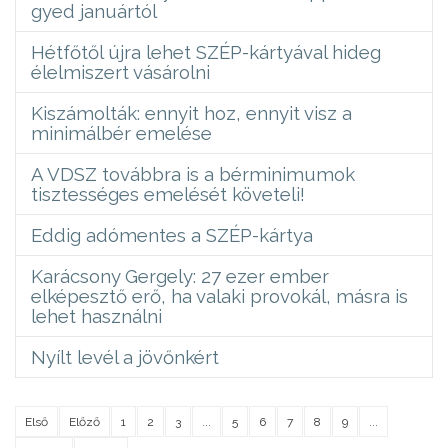
gyed januártól
Hétfőtől újra lehet SZÉP-kártyával hideg
élelmiszert vásárolni
Kiszámolták: ennyit hoz, ennyit visz a
minimálbér emelése
A VDSZ továbbra is a bérminimumok
tisztességes emelését követeli!
Eddig adómentes a SZÉP-kártya
Karácsony Gergely: 27 ezer ember
elképesztő erő, ha valaki provokál, másra is
lehet használni
Nyílt levél a jövőnkért
Első
Előző
1
2
3
...
5
6
7
8
9
...