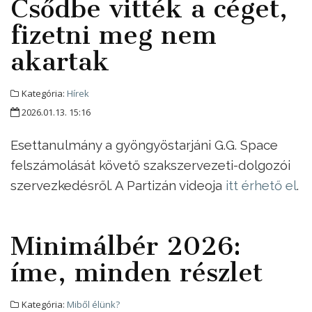
Csődbe vitték a céget,
fizetni meg nem
akartak
Kategória:
Hírek
2026.01.13. 15:16
Esettanulmány a gyöngyöstarjáni G.G. Space
felszámolását követő szakszervezeti-dolgozói
szervezkedésről. A Partizán videoja
itt érhető el
.
Minimálbér 2026:
íme, minden részlet
Kategória:
Miből élünk?