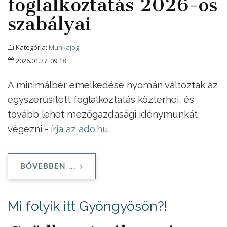
foglalkoztatás 2026-os
szabályai
Kategória:
Munkajog
2026.01.27. 09:18
A minimálbér emelkedése nyomán változtak az
egyszerűsített foglalkoztatás közterhei, és
tovább lehet mezőgazdasági idénymunkát
végezni -
írja az ado.hu
.
BŐVEBBEN ...
Mi folyik itt Gyöngyösön?!