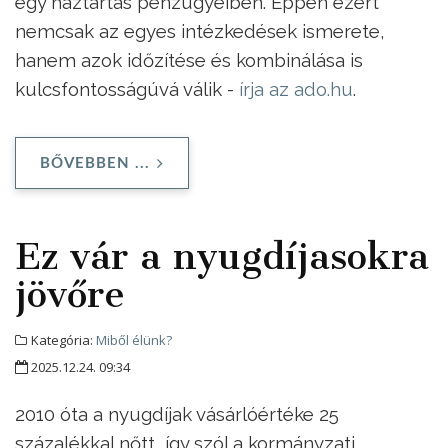
egy háztartás pénzügyeiben. Éppen ezért
nemcsak az egyes intézkedések ismerete,
hanem azok időzítése és kombinálása is
kulcsfontosságúvá válik -
írja az ado.hu
.
BŐVEBBEN ...
Ez vár a nyugdíjasokra
jövőre
Kategória:
Miből élünk?
2025.12.24. 09:34
2010 óta a nyugdíjak vásárlóértéke 25
százalékkal nőtt, így szól a kormányzati