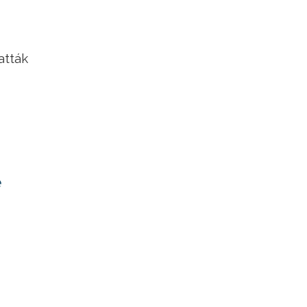
atták
e