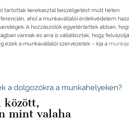
 tartottak kerekasztal beszélgetést múlt héten
ferencián, ahol a munkavállalói érdekvédelem haza
t vendégek. A hozzászólók egyetértettek abban, hog
ban vannak és arra is vállalkoztak, hogy felvázoljá
 ezek a munkavállalói szervezetek – írja a
munkaj
ek a dolgozókra a munkahelyeken?
 között,
an mint valaha