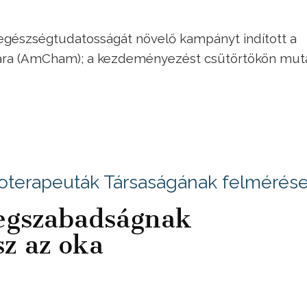
egészségtudatosságát növelő kampányt indított a
ara (AmCham); a kezdeményezést csütörtökön mut
oterapeuták Társaságának felmérés
egszabadságnak
z az oka