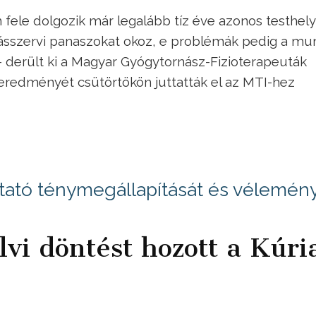
 fele dolgozik már legalább tíz éve azonos testhel
sszervi panaszokat okoz, e problémák pedig a mu
- derült ki a Magyar Gyógytornász-Fizioterapeuták
redményét csütörtökön juttatták el az MTI-hez
ató ténymegállapítását és vélemén
vi döntést hozott a Kúri