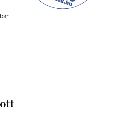
sban
ott