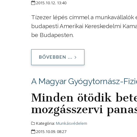
2015.10.12. 13:40
Tízezer lépés címmel a munkavállalók 
budapesti Amerikai Kereskedelmi Kam
be Budapesten.
BŐVEBBEN ...
A Magyar Gyógytornász-Fizi
Minden ötödik bet
mozgásszervi panas
Kategória:
Munkásvédelem
2015.10.09. 08:27