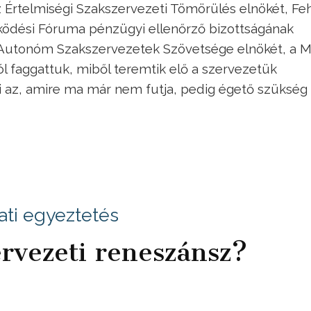
az Értelmiségi Szakszervezeti Tömörülés elnökét, Fe
ködési Fóruma pénzügyi ellenőrző bizottságának
z Autonóm Szakszervezetek Szövetsége elnökét, a 
l faggattuk, miből teremtik elő a szervezetük
 az, amire ma már nem futja, pedig égető szükség
ti egyeztetés
ervezeti reneszánsz?