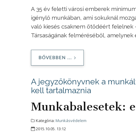
A 35 év feletti városi emberek minimum
igénylő munkában, ami sokuknál mozgá
való kiesés csaknem ötödéért felelnek 
Társaságának felméréséből, amelynek e
BŐVEBBEN ...
A jegyzőkönyvnek a munkált
kell tartalmaznia
Munkabalesetek: el
Kategória:
Munkásvédelem
2015.10.05. 13:12