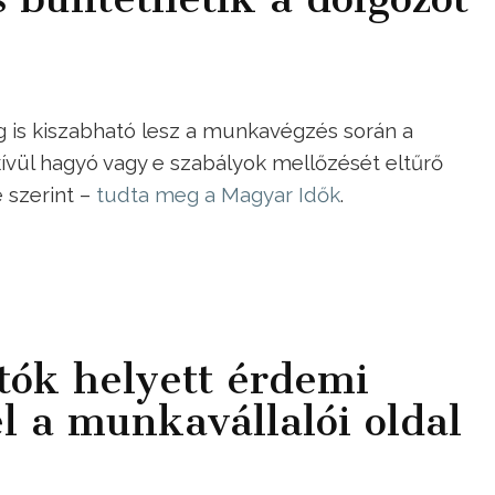
ág is kiszabható lesz a munkavégzés során a
vül hagyó vagy e szabályok mellőzését eltűrő
 szerint –
tudta meg a Magyar Idők
.
ók helyett érdemi
l a munkavállalói oldal