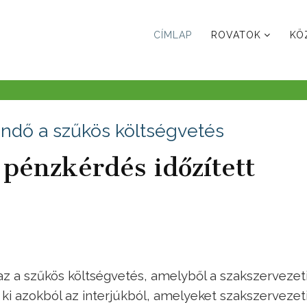
CÍMLAP
ROVATOK
KÖ
endő a szűkös költségvetés
 pénzkérdés időzített
az a szűkös költségvetés, amelyből a szakszervezet
ki azokból az interjúkból, amelyeket szakszervezet