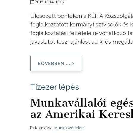
2015.10.14. 18:07
Ülésezett pénteken a KÉF. A Közszolgá
foglalkoztatott kormánytisztviselők és 
foglalkoztatási feltételeire vonatkozó t
javaslatot tesz, ajánlást ad ki és megáll
BŐVEBBEN ...
Tízezer lépés
Munkavállalói egés
az Amerikai Kere
Kategória:
Munkásvédelem