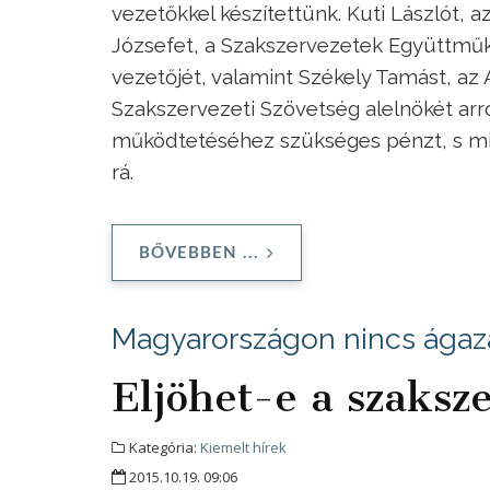
vezetőkkel készítettünk. Kuti Lászlót, 
Józsefet, a Szakszervezetek Együttmű
vezetőjét, valamint Székely Tamást, a
Szakszervezeti Szövetség alelnökét arró
működtetéséhez szükséges pénzt, s mi
rá.
BŐVEBBEN ...
Magyarországon nincs ágaza
Eljöhet-e a szaksz
Kategória:
Kiemelt hírek
2015.10.19. 09:06