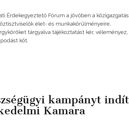
lati Érdekegyeztető Fórum a jövőben a közigazgatá
köztisztviselők élet- és munkakörülményeire,
árgyköröket tárgyalva tájékoztatást kér, véleményez,
apodást köt.
zségügyi kampányt indít
skedelmi Kamara