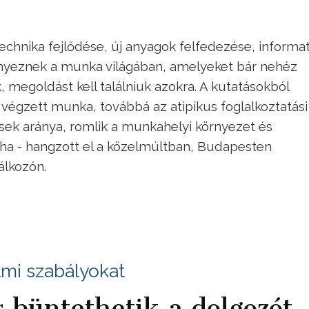
echnika fejlődése, új anyagok felfedezése, informat
ényeznek a munka világában, amelyeket bár nehéz
megoldást kell találniuk azokra. A kutatásokból
tt végzett munka, továbbá az atipikus foglalkoztatási
ések aránya, romlik a munkahelyi környezet és
aha - hangzott el a közelmúltban, Budapesten
álkozón.
lmi szabályokat
is büntethetik a dolgozót