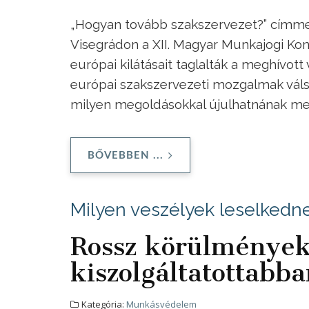
„Hogyan tovább szakszervezet?” címmel
Visegrádon a XII. Magyar Munkajogi Kon
európai kilátásait taglalták a meghívot
európai szakszervezeti mozgalmak válság
milyen megoldásokkal újulhatnának meg
BŐVEBBEN ...
Milyen veszélyek leselkedn
Rossz körülmények
kiszolgáltatottabb
Kategória:
Munkásvédelem