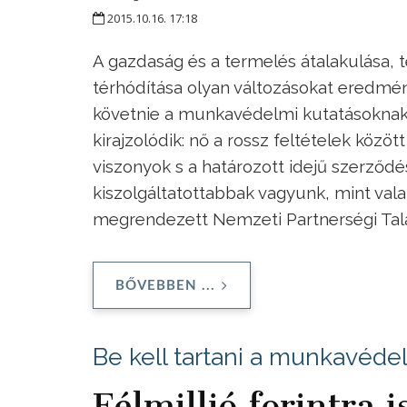
2015.10.16. 17:18
A gazdaság és a termelés átalakulása, t
térhódítása olyan változásokat eredm
követnie a munkavédelmi kutatásoknak, 
kirajzolódik: nő a rossz feltételek közö
viszonyok s a határozott idejű szerződ
kiszolgáltatottabbak vagyunk, mint val
megrendezett Nemzeti Partnerségi Tal
BŐVEBBEN ...
Be kell tartani a munkavéde
Félmillió forintra 