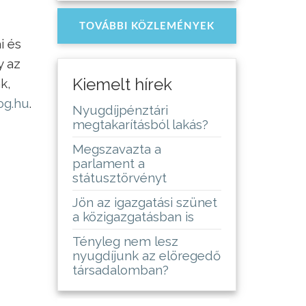
TOVÁBBI KÖZLEMÉNYEK
i és
y az
Kiemelt hírek
k,
og.hu
.
Nyugdíjpénztári
megtakarításból lakás?
Megszavazta a
parlament a
státusztörvényt
Jön az igazgatási szünet
a közigazgatásban is
Tényleg nem lesz
nyugdíjunk az elöregedő
társadalomban?