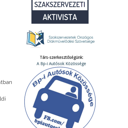
Társ-szerkesztőségünk:
A Bp-i Autósok Közössége
atban
ldi