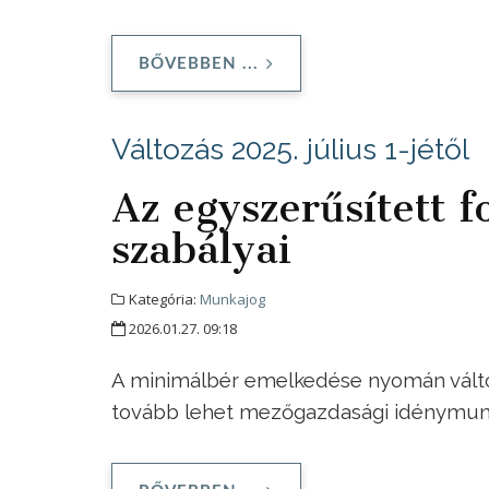
BŐVEBBEN ...
Változás 2025. július 1-jétől
Az egyszerűsített 
szabályai
Kategória:
Munkajog
2026.01.27. 09:18
A minimálbér emelkedése nyomán változt
tovább lehet mezőgazdasági idénymun