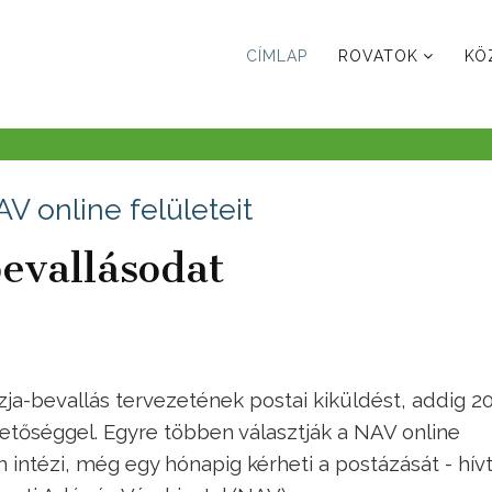
CÍMLAP
ROVATOK
KÖ
V online felületeit
bevallásodat
ja-bevallás tervezetének postai kiküldést, addig 2
hetőséggel. Egyre többen választják a NAV online
n intézi, még egy hónapig kérheti a postázását - hívt