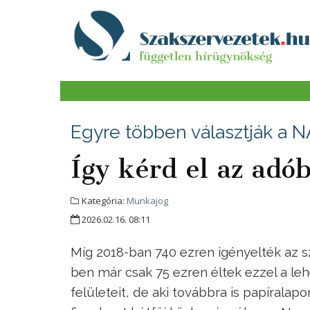
Egyre többen választják a NA
Így kérd el az adó
Kategória:
Munkajog
2026.02.16. 08:11
Míg 2018-ban 740 ezren igényelték az sz
ben már csak 75 ezren éltek ezzel a le
felületeit, de aki továbbra is papíralapo