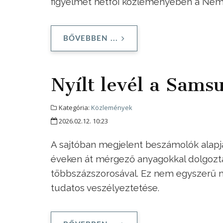
figyelmet hétfői közleményében a Nemz
BŐVEBBEN ...
Nyílt levél a Sams
Kategória:
Közlemények
2026.02.12. 10:23
A sajtóban megjelent beszámolók alapjá
éveken át mérgező anyagokkal dolgozt
többszázszorosával. Ez nem egyszerű 
tudatos veszélyeztetése.