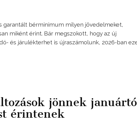
és garantált bérminimum milyen jövedelmeket,
n miként érint. Bár megszokott, hogy az új
- és járulékterhet is újraszámolunk, 2026-ban eze
ltozások jönnek januártó
st érintenek