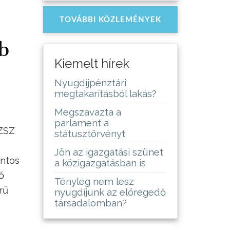
TOVÁBBI KÖZLEMÉNYEK
b
Kiemelt hírek
Nyugdíjpénztári
megtakarításból lakás?
Megszavazta a
parlament a
SZSZ
státusztörvényt
Jön az igazgatási szünet
ontos
a közigazgatásban is
ő
Tényleg nem lesz
rű
nyugdíjunk az elöregedő
társadalomban?