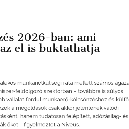
zés 2026-ban: ami
az el is buktathatja
zázalékos munkanélküliségi ráta mellett számos ágaz
miszer-feldolgozó szektorban – továbbra is súlyos
b vállalat fordul munkaerő-kölcsönzéshez és külfö
ezek a megoldások csak akkor jelentenek valódi
tásként, hanem tudatosan felépített, adózásilag- és
ák őket – figyelmeztet a Niveus.