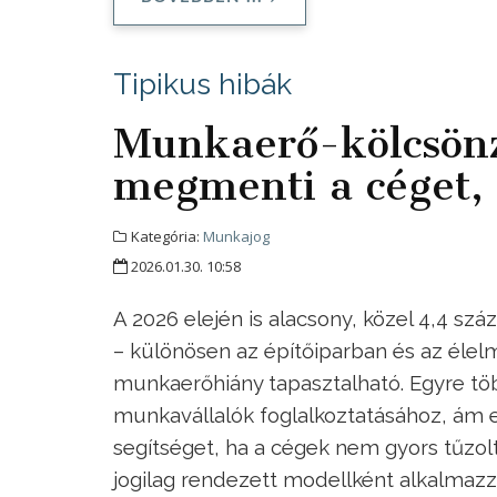
Tipikus hibák
Munkaerő-kölcsön
megmenti a céget, 
Kategória:
Munkajog
2026.01.30. 10:58
A 2026 elején is alacsony, közel 4,4 s
– különösen az építőiparban és az élel
munkaerőhiány tapasztalható. Egyre töb
munkavállalók foglalkoztatásához, ám 
segítséget, ha a cégek nem gyors tűzol
jogilag rendezett modellként alkalmazz