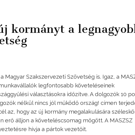
z új kormányt a legnagyob
etség
 a Magyar Szakszervezeti Szövetség is. Igaz, a MA
 munkavállalók legfontosabb követeléseinek
zággyűlési választásokra időzítve. A dolgozók 10 p
gozók nélkül nincs jól működő ország! címen terjed
 a cél az, hogy az új kormány megalakulására széleskö
en erő álljon a követeléscsomag mögött. A MASZSZ
ztetésre hívja a pártok vezetőit.