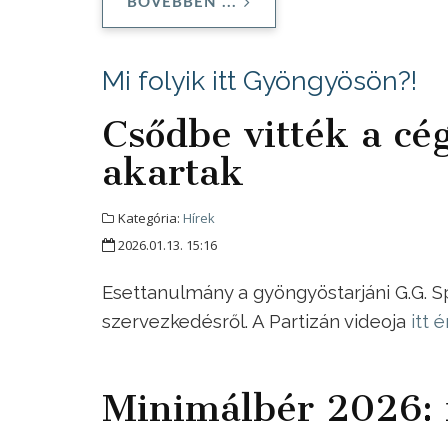
BŐVEBBEN ...
Mi folyik itt Gyöngyösön?!
Csődbe vitték a cé
akartak
Kategória:
Hírek
2026.01.13. 15:16
Esettanulmány a gyöngyöstarjáni G.G. S
szervezkedésről. A Partizán videoja
itt 
Minimálbér 2026: 