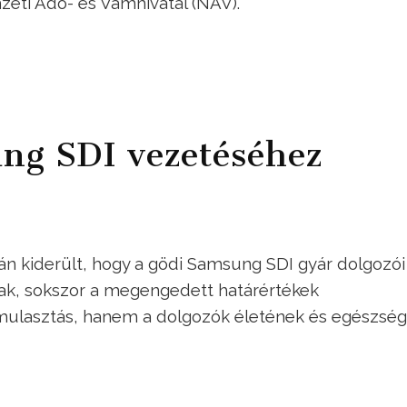
eti Adó- és Vámhivatal (NAV).
ung SDI vezetéséhez
n kiderült, hogy a gödi Samsung SDI gyár dolgozói
ak, sokszor a megengedett határértékek
mulasztás, hanem a dolgozók életének és egészsé