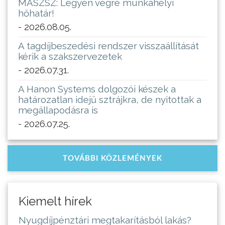
MASZSZ: Legyen végre munkahelyi
hőhatár!
- 2026.08.05.
A tagdíjbeszedési rendszer visszaállítását
kérik a szakszervezetek
- 2026.07.31.
A Hanon Systems dolgozói készek a
határozatlan idejű sztrájkra, de nyitottak a
megállapodásra is
- 2026.07.25.
TOVÁBBI KÖZLEMÉNYEK
Kiemelt hírek
Nyugdíjpénztári megtakarításból lakás?