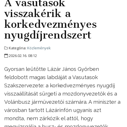
A vasutasok
visszakérik a
korkedvezményes
nyugdíjrendszert
Kategória:
Közlemények
2026.02.16. 08:12
Gyorsan leütötte Lázár János Győrben
feldobott magas labdáját a Vasutasok
Szakszervezete: a korkedvezményes nyugdíj
visszaállítását sürgeti a mozdonyvezetők és a
Volánbusz járművezetői számára. A miniszter a
városban tartott Lázárinfón ugyanis azt
mondta, nem zárkózik el attól, hogy
megvizsgálja a busz- és mozdonyvezetők