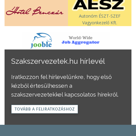
Autonóm ÉSZT-SZEF
Vagyonkezelő Kft.
Szakszervezetek.hu hírlevél
Iratkozzon fel hírlevelünkre, hogy első
kézből értesülhessen a
szakszervezetekkel kapcsolatos hírekről.
TOVÁBB A FELIRATKOZÁSHOZ