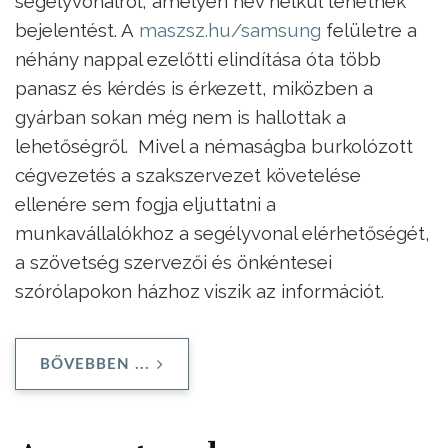
segélyvonalról, amelyen név nélkül tehetnek
bejelentést. A
maszsz.hu/samsung
felületre a
néhány nappal ezelőtti elindítása óta több
panasz és kérdés is érkezett, miközben a
gyárban sokan még nem is hallottak a
lehetőségről. Mivel a némaságba burkolózott
cégvezetés a szakszervezet követelése
ellenére sem fogja eljuttatni a
munkavállalókhoz a segélyvonal elérhetőségét,
a szövetség szervezői és önkéntesei
szórólapokon házhoz viszik az információt.
BŐVEBBEN ...