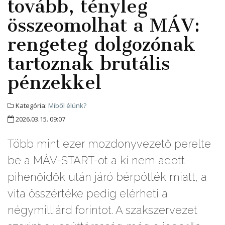
tovább, tényleg
összeomolhat a MÁV:
rengeteg dolgozónak
tartoznak brutális
pénzekkel
Kategória:
Miből élünk?
2026.03.15. 09:07
Több mint ezer mozdonyvezető perelte
be a MÁV-START-ot a ki nem adott
pihenőidők után járó bérpótlék miatt, a
vita összértéke pedig elérheti a
négymilliárd forintot. A szakszervezet