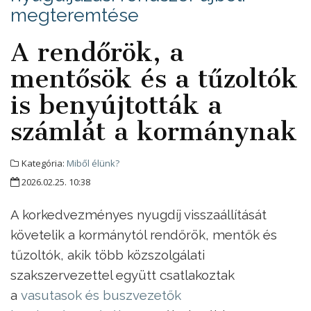
megteremtése
A rendőrök, a
mentősök és a tűzoltók
is benyújtották a
számlát a kormánynak
Kategória:
Miből élünk?
2026.02.25. 10:38
A korkedvezményes nyugdíj visszaállítását
követelik a kormánytól rendőrök, mentők és
tűzoltók, akik több közszolgálati
szakszervezettel együtt csatlakoztak
a
vasutasok és buszvezetők