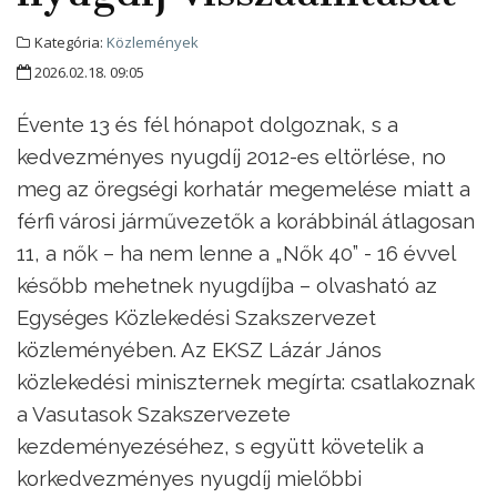
Kategória:
Közlemények
2026.02.18. 09:05
Évente 13 és fél hónapot dolgoznak, s a
kedvezményes nyugdíj 2012-es eltörlése, no
meg az öregségi korhatár megemelése miatt a
férfi városi járművezetők a korábbinál átlagosan
11, a nők – ha nem lenne a „Nők 40” - 16 évvel
később mehetnek nyugdíjba – olvasható az
Egységes Közlekedési Szakszervezet
közleményében. Az EKSZ Lázár János
közlekedési miniszternek megírta: csatlakoznak
a Vasutasok Szakszervezete
kezdeményezéséhez, s együtt követelik a
korkedvezményes nyugdíj mielőbbi