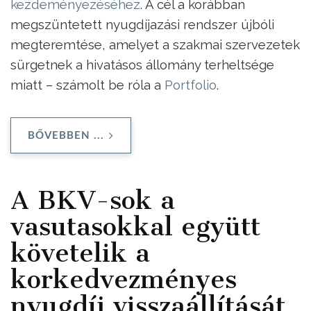
kezdeményezéséhez
. A cél a korábban
megszüntetett nyugdíjazási rendszer újbóli
megteremtése, amelyet a szakmai szervezetek
sürgetnek a hivatásos állomány terheltsége
miatt – számolt be róla a
Portfolio
.
BŐVEBBEN ...
A BKV-sok a
vasutasokkal együtt
követelik a
korkedvezményes
nyugdíj visszaállítását