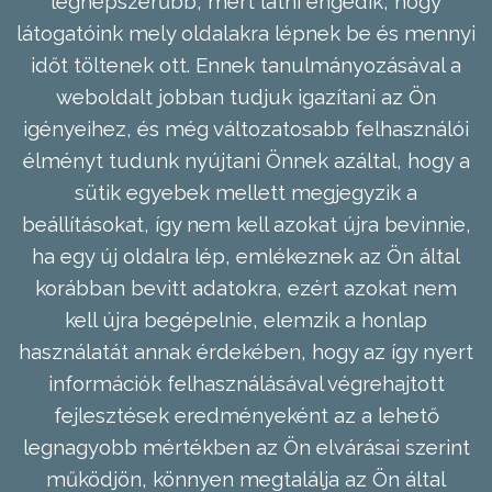
legnépszerűbb, mert látni engedik, hogy
látogatóink mely oldalakra lépnek be és mennyi
időt töltenek ott. Ennek tanulmányozásával a
weboldalt jobban tudjuk igazítani az Ön
igényeihez, és még változatosabb felhasználói
élményt tudunk nyújtani Önnek azáltal, hogy a
sütik egyebek mellett megjegyzik a
beállításokat, így nem kell azokat újra bevinnie,
ha egy új oldalra lép, emlékeznek az Ön által
korábban bevitt adatokra, ezért azokat nem
kell újra begépelnie, elemzik a honlap
használatát annak érdekében, hogy az így nyert
információk felhasználásával végrehajtott
fejlesztések eredményeként az a lehető
legnagyobb mértékben az Ön elvárásai szerint
működjön, könnyen megtalálja az Ön által