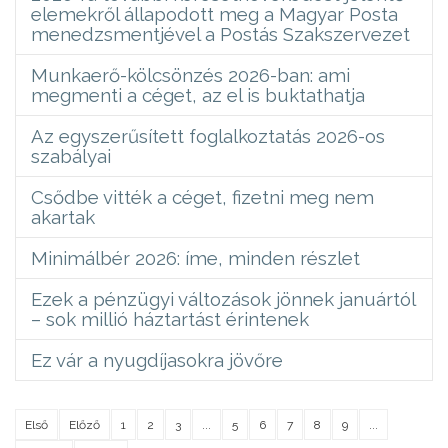
elemekről állapodott meg a Magyar Posta
menedzsmentjével a Postás Szakszervezet
Munkaerő-kölcsönzés 2026-ban: ami
megmenti a céget, az el is buktathatja
Az egyszerűsített foglalkoztatás 2026-os
szabályai
Csődbe vitték a céget, fizetni meg nem
akartak
Minimálbér 2026: íme, minden részlet
Ezek a pénzügyi változások jönnek januártól
– sok millió háztartást érintenek
Ez vár a nyugdíjasokra jövőre
Első
Előző
1
2
3
...
5
6
7
8
9
...