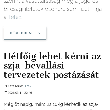
szerint a vasúttársaság még a jogerős
bírósági ítéletek ellenére sem fizet - írja
a
Telex.
BŐVEBBEN ...
Hétfőig lehet kérni az
szja-bevallási
tervezetek postázását
Kategória:
Hírek
2026.03.11. 22:46
Még öt napig, március 16-ig kérhetik az szja-