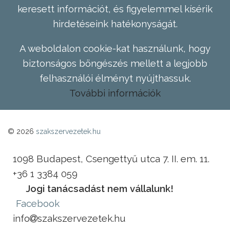
keresett információt, és figyelemmel kísérik
hirdetéseink hatékonyságát.
A weboldalon cookie-kat használunk, hogy
biztonságos böngészés mellett a legjobb
felhasználói élményt nyújthassuk.
További információk
© 2026
szakszervezetek.hu
1098 Budapest, Csengettyű utca 7. II. em. 11.
+36 1 3384 059
Jogi tanácsadást nem vállalunk!
Facebook
info
szakszervezetek.hu