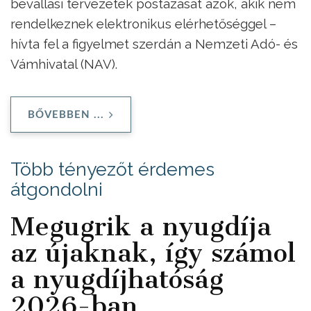
bevallási tervezetek postázását azok, akik nem
rendelkeznek elektronikus elérhetőséggel –
hívta fel a figyelmet szerdán a Nemzeti Adó- és
Vámhivatal (NAV).
BŐVEBBEN ...
Több tényezőt érdemes
átgondolni
Megugrik a nyugdíja
az újaknak, így számol
a nyugdíjhatóság
2026-ban