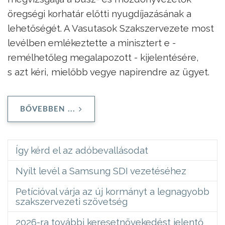
öregségi korhatár előtti nyugdíjazásának a
lehetőségét. A Vasutasok Szakszervezete most
levélben emlékeztette a minisztert e -
remélhetőleg megalapozott - kijelentésére,
s azt kéri, mielőbb vegye napirendre az ügyet.
BŐVEBBEN ...
Így kérd el az adóbevallásodat
Nyílt levél a Samsung SDI vezetéséhez
Petícióval várja az új kormányt a legnagyobb
szakszervezeti szövetség
2026-ra további keresetnövekedést jelentő