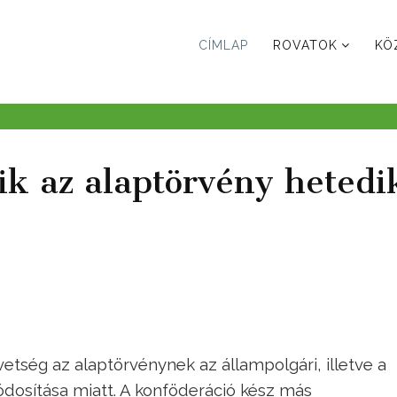
CÍMLAP
ROVATOK
KÖ
k az alaptörvény hetedi
etség az alaptörvénynek az állampolgári, illetve a
dosítása miatt. A konföderáció kész más