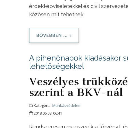
érdekképviseletekkel és civil szervezet
közösen mit tehetnek.
BŐVEBBEN ...
A pihenőnapok kiadásakor sú
lehetőségekkel
Veszélyes trükközé
szerint a BKV-nál
Kategória:
Munkásvédelem
2018.06.08. 06:41
Rendszeresen megszegik a törvényt, és 