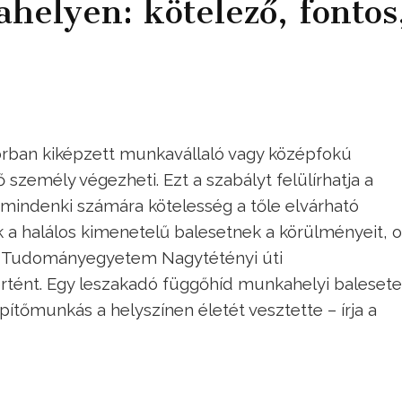
helyen: kötelező, fontos
orban kiképzett munkavállaló vagy középfokú
zemély végezheti. Ezt a szabályt felülírhatja a
y mindenki számára kötelesség a tőle elvárható
 a halálos kimenetelű balesetnek a körülményeit, o
d Tudományegyetem Nagytétényi úti
örtént. Egy leszakadó függőhíd munkahelyi balesete
ítőmunkás a helyszínen életét vesztette – írja a