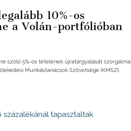
legalább 10%-os
ene a Volán-portfólióban
e szóló 5%-os tételének újratárgyalását szorgalma
zlekedési Munkástanácsok Szövetsége (KMSZ).
 százalékánál tapasztaltak