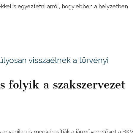
ekkel is egyeztetni arról, hogy ebben a helyzetben
lyosan visszaélnek a törvényi
s folyik a szakszervezet
anyagilag is megkárosítják a járművezetőket a BKV