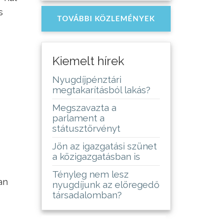
s
TOVÁBBI KÖZLEMÉNYEK
Kiemelt hírek
Nyugdíjpénztári
megtakarításból lakás?
Megszavazta a
parlament a
státusztörvényt
Jön az igazgatási szünet
a közigazgatásban is
Tényleg nem lesz
an
nyugdíjunk az elöregedő
társadalomban?