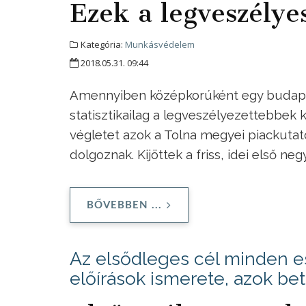
Ezek a legveszély
Kategória:
Munkásvédelem
2018.05.31. 09:44
Amennyiben középkorúként egy budapest
statisztikailag a legveszélyezettebbek 
végletet azok a Tolna megyei piackutató
dolgoznak. Kijöttek a friss, idei első n
BŐVEBBEN ...
Az elsődleges cél minden 
előírások ismerete, azok bet