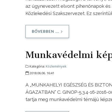
az úgynevezett elvont pihenőnapok és s
Közlekedési Szakszervezet. Ez szerintü
BŐVEBBEN ...
Munkavédelmi kép
Kategória:
Közlemények
2018.06.06. 16:41
A „MUNKAHELYI EGÉSZSÉG ÉS BIZTO
ÁGAZATBAN” C. GINOP-5.3.4-16-2016-00
tartja meg munkavédelmi témájú képzé