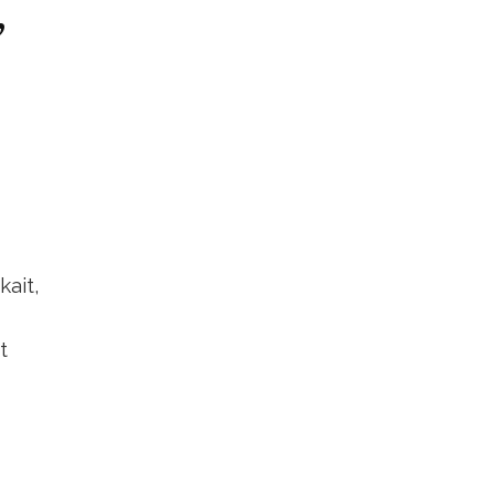
,
kait,
t