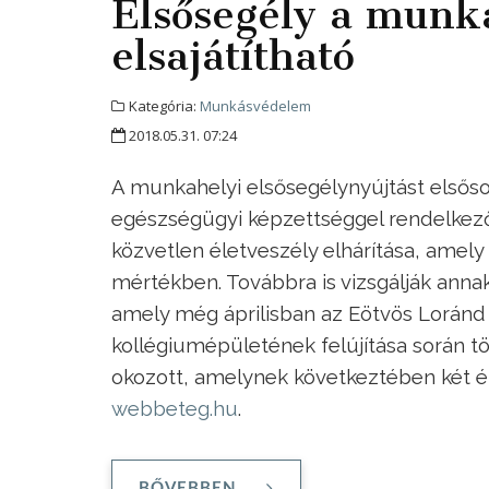
Elsősegély a munka
elsajátítható
Kategória:
Munkásvédelem
2018.05.31. 07:24
A munkahelyi elsősegélynyújtást elsős
egészségügyi képzettséggel rendelkező s
közvetlen életveszély elhárítása, amel
mértékben. Továbbra is vizsgálják annak
amely még áprilisban az Eötvös Lorán
kollégiumépületének felújítása során t
okozott, amelynek következtében két ép
webbeteg.hu
.
BŐVEBBEN ...