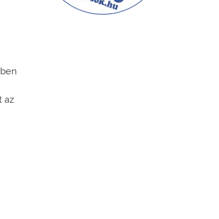
vben
t az