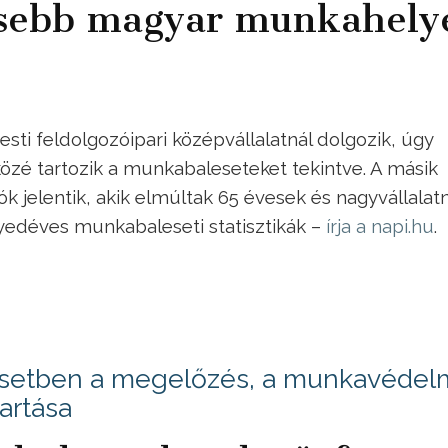
esebb magyar munkahely
i feldolgozóipari középvállalatnál dolgozik, úgy
közé tartozik a munkabaleseteket tekintve. A másik
k jelentik, akik elmúltak 65 évesek és nagyvállalatn
egyedéves munkabaleseti statisztikák –
írja a napi.hu
.
esetben a megelőzés, a munkavédel
artása