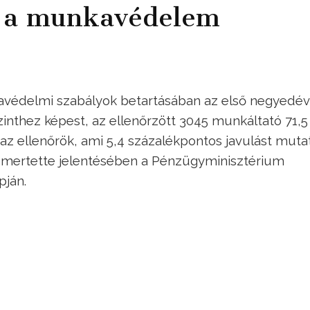
t a munkavédelem
kavédelmi szabályok betartásában az első negyedé
inthez képest, az ellenőrzött 3045 munkáltató 71,5
 az ellenőrök, ami 5,4 százalékpontos javulást muta
ismertette jelentésében a Pénzügyminisztérium
pján.