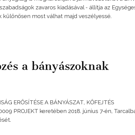
zabadságok zavaros kiadásával - állítja az Egysége
k különösen most válhat majd veszélyessé.
zés a bányászoknak
NSÁG ERŐSÍTÉSE A BÁNYÁSZAT, KŐFEJTÉS
009 PROJEKT keretében 2018. június 7-én, Tarcalb
sét.