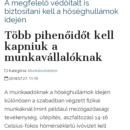
A megfelelő védőitalt is
biztosítani kell a hőséghullámok
idején
Több pihenőidőt kell
kapniuk a
munkavállalóknak
Kategória:
Munkásvédelem
2018.07.27. 11:19
A munkaadóknak a hőséghullámok idején
különösen a szabadban végzett fizikai
munkáknál (mint például mezőgazdasági
tevékenység, útépítés, aszfaltozás) 14-16
Celsius-fokos hőmérsékletű ivóvizet kell