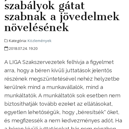
szabályok gátat
szabnak a jövedelmek
növelésének
Kategória:
Közlemények
2018.07.24. 19:20
A LIGA Szakszervezetek felhívja a figyelmet
arra, hogy a béren kívüli juttatások jelentős
részének megszüntetésével nehéz helyzetbe
kerülnek mind a munkavállalók, mind a
munkáltatók. A munkáltatók sok esetben nem
biztosíthatják tovább ezeket az ellátásokat,
egyetlen lehetőségük, hogy „béresítsék" őket,
és megfizessék a nem kedvezményes adót. Ha
a béren kívüli juttatásokat bár nem pénzben