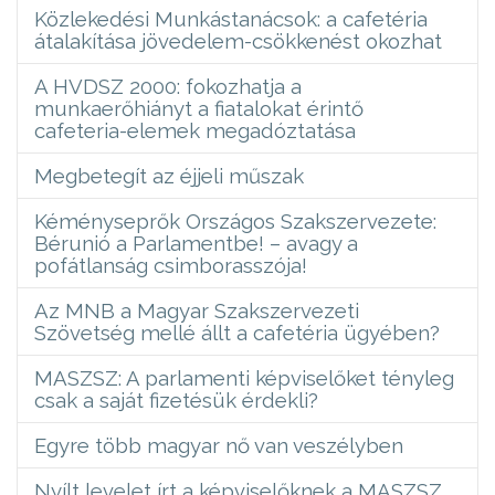
Közlekedési Munkástanácsok: a cafetéria
átalakítása jövedelem-csökkenést okozhat
A HVDSZ 2000: fokozhatja a
munkaerőhiányt a fiatalokat érintő
cafeteria-elemek megadóztatása
Megbetegít az éjjeli műszak
Kéményseprők Országos Szakszervezete:
Bérunió a Parlamentbe! – avagy a
pofátlanság csimborasszója!
Az MNB a Magyar Szakszervezeti
Szövetség mellé állt a cafetéria ügyében?
MASZSZ: A parlamenti képviselőket tényleg
csak a saját fizetésük érdekli?
Egyre több magyar nő van veszélyben
Nyílt levelet írt a képviselőknek a MASZSZ