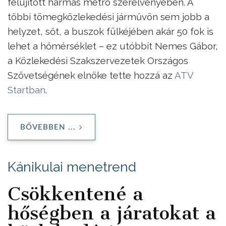
felújított hármas metró szerelvényében. A
többi tömegközlekedési járművön sem jobb a
helyzet, sőt, a buszok fülkéjében akár 50 fok is
lehet a hőmérséklet – ez utóbbit Nemes Gábor,
a Közlekedési Szakszervezetek Országos
Szövetségének elnöke tette hozzá az
ATV
Startban
.
BŐVEBBEN ...
Kánikulai menetrend
Csökkentené a
hőségben a járatokat a