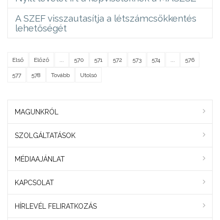
A SZEF visszautasítja a létszámcsökkentés
lehetőségét
Első
Előző
...
570
571
572
573
574
...
576
577
578
Tovább
Utolsó
MAGUNKRÓL
SZOLGÁLTATÁSOK
MÉDIAAJÁNLAT
KAPCSOLAT
HÍRLEVÉL FELIRATKOZÁS