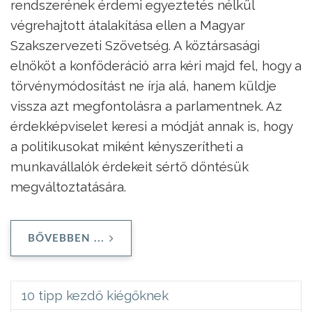
rendszerének érdemi egyeztetés nélkül
végrehajtott átalakítása ellen a Magyar
Szakszervezeti Szövetség. A köztársasági
elnököt a konföderáció arra kéri majd fel, hogy a
törvénymódosítást ne írja alá, hanem küldje
vissza azt megfontolásra a parlamentnek. Az
érdekképviselet keresi a módját annak is, hogy
a politikusokat miként kényszerítheti a
munkavállalók érdekeit sértő döntésük
megváltoztatására.
BŐVEBBEN ...
10 tipp kezdő kiégőknek