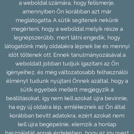
a weboldal számára, hogy felismerje,
amennyiben Ön korábban azt már
meglátogatta. A sütik segítenek nekünk
megérteni, hogy a weboldal melyik része a
legnépszerűbb, mert látni engedik, hogy
látogatóink mely oldalakra lépnek be és mennyi
időt töltenek ott. Ennek tanulmányozásával a
weboldalt jobban tudjuk igazítani az Ön
igényeihez, és még változatosabb felhasználói
élményt tudunk nyújtani Önnek azáltal, hogy a
sütik egyebek mellett megjegyzik a
beállításokat, így nem kell azokat újra bevinnie,
ha egy új oldalra lép, emlékeznek az Ön által
korábban bevitt adatokra, ezért azokat nem
kell újra begépelnie, elemzik a honlap
használatát annak érdekében, hogy az így nyert