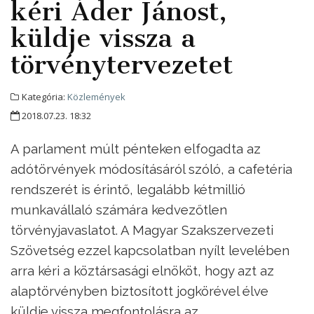
kéri Áder Jánost,
küldje vissza a
törvénytervezetet
Kategória:
Közlemények
2018.07.23. 18:32
A parlament múlt pénteken elfogadta az
adótörvények módosításáról szóló, a cafetéria
rendszerét is érintő, legalább kétmillió
munkavállaló számára kedvezőtlen
törvényjavaslatot. A Magyar Szakszervezeti
Szövetség ezzel kapcsolatban nyílt levelében
arra kéri a köztársasági elnököt, hogy azt az
alaptörvényben biztosított jogkörével élve
küldje vissza megfontolásra az