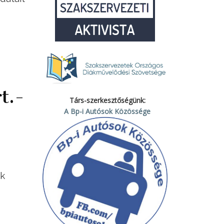
t.-
Társ-szerkesztőségünk:
A Bp-i Autósok Közössége
ók