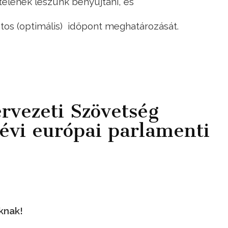
telenek leszünk benyújtani, és
ontos (optimális) időpont meghatározását.
rvezeti Szövetség
évi európai parlamenti
knak!