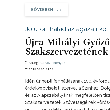
BŐVEBBEN ...
Jó úton halad az ágazati ko
Újra Mihályi Győző
Szakszervezetének
Kategória:
Közlemények
2019.04.10. 11:51
Idén ünnepli fennállásának 100. évfordu
érdekképviseleti szerve, a Színházi Do
és az Alapszabályának megfelelően tiszt
Szakszervezetek Szövetségének Vörösvár
újabb 5 évre Mihályi Győző látja majd e