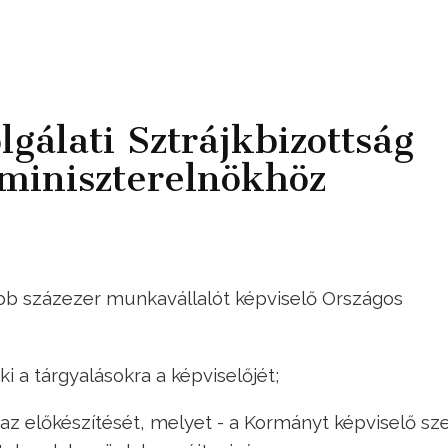
gálati Sztrájkbizottság
miniszterelnökhöz
öbb százezer munkavállalót
képviselő
Országos
ki a tárgyalásokra a képviselőjét;
az előkészítését, melyet - a Kormányt képviselő s