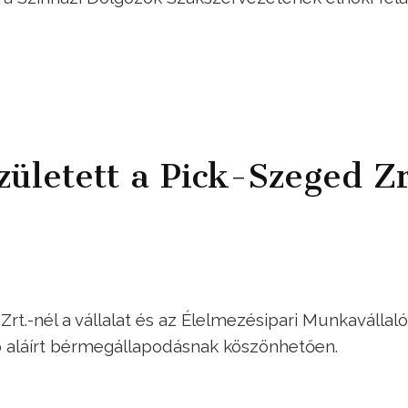
ületett a Pick-Szeged Zr
t.-nél a vállalat és az Élelmezésipari Munkavállal
p aláírt bérmegállapodásnak köszönhetően.