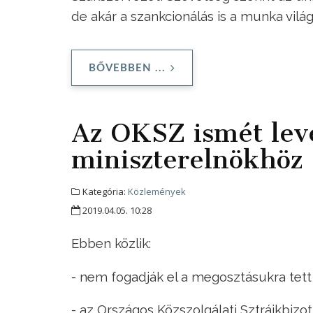
de akár a szankcionálás is a munka vilá
BŐVEBBEN ...
Az OKSZ ismét leve
miniszterelnökhöz
Kategória:
Közlemények
2019.04.05. 10:28
Ebben közlik:
- nem fogadják el a megosztásukra tett 
- az Országos Közszolgálati Sztrájkbiz