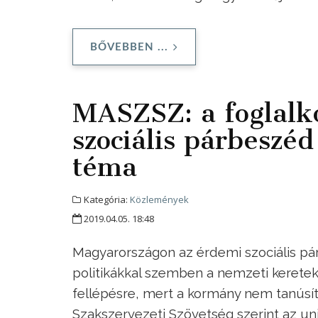
BŐVEBBEN ...
MASZSZ: a foglalkoz
szociális párbeszéd
téma
Kategória:
Közlemények
2019.04.05. 18:48
Magyarországon az érdemi szociális pá
politikákkal szemben a nemzeti keretek
fellépésre, mert a kormány nem tanúsí
Szakszervezeti Szövetség szerint az uni