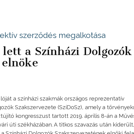
llektív szerződés megalkotása
 lett a Színházi Dolgozók
 elnöke
lóját a színházi szakmák országos reprezentatív
lgozók Szakszervezete (SzíDoSz), amely a törvénye
újító kongresszust tartott 2019. április 8-án a Művé
i úti székházában. A titkos szavazás után kiderült
l a Színházi Dolgozók Szakszervezetének elnöki fela