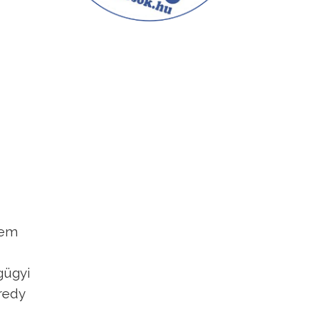
nem
gügyi
redy