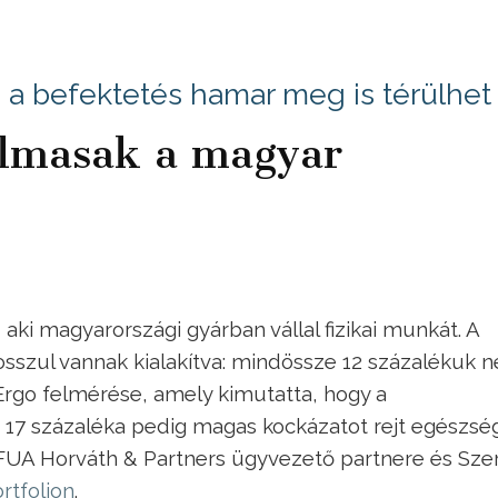
, a befektetés hamar meg is térülhet
almasak a magyar
ki magyarországi gyárban vállal fizikai munkát. A
szul vannak kialakítva: mindössze 12 százalékuk 
 Ergo felmérése, amely kimutatta, hogy a
17 százaléka pedig magas kockázatot rejt egészsé
 IFUA Horváth & Partners ügyvezető partnere és Sze
rtfolion
.