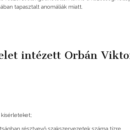
gában tapasztalt anomáliák miatt.
let intézett Orbán Vikto
kísérleteket;
ottságban résztvevő szakszervezetek száma tízre