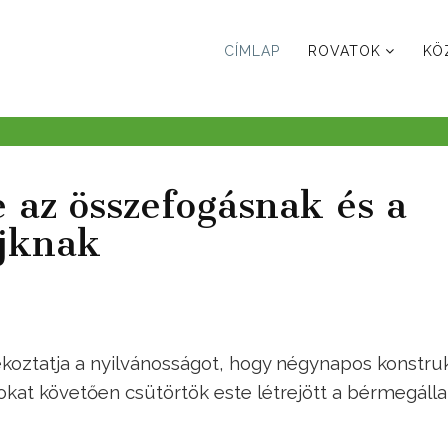
CÍMLAP
ROVATOK
KÖ
 az összefogásnak és a
ájknak
ékoztatja a nyilvánosságot, hogy négynapos konstruk
sokat követően csütörtök este létrejött a bérmegáll