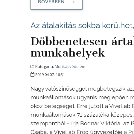
BŐVEBBEN ...
Az átalakítás sokba kerülhet
Döbbenetesen árt
munkahelyek
Kategória:
Munkásvédelem
2019.04.07. 16:31
Nagy valószínűséggel megbetegszik az, a
munkaállomások ugyanis meglepően ros
okoz betegséget. Erre jutott a ViveLab
munkaállomások 71 százaléka közepes, 
szempontból – írja Bodnár Viktória, az
Csaba, a ViveLab Ergo ügyvezetője
a Po