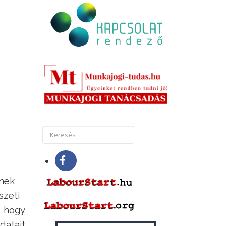
knek
szeti
, hogy
datait