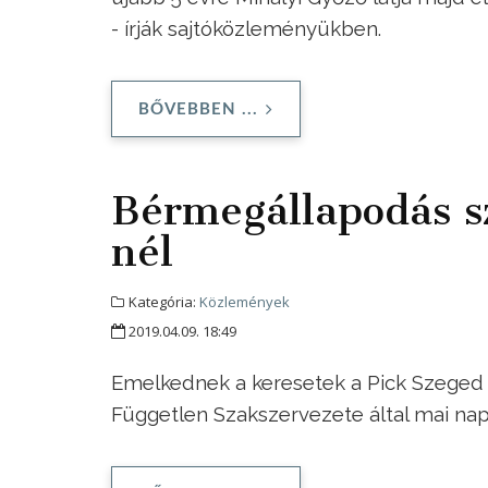
- írják sajtóközleményükben.
BŐVEBBEN ...
Bérmegállapodás sz
nél
Kategória:
Közlemények
2019.04.09. 18:49
Emelkednek a keresetek a Pick Szeged Zr
Független Szakszervezete által mai na