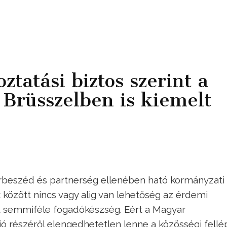
tatási biztos szerint a
 Brüsszelben is kiemelt
rbeszéd és partnerség ellenében ható kormányzati
 között nincs vagy alig van lehetőség az érdemi
t semmiféle fogadókészség. Eért a Magyar
ó részéről elengedhetetlen lenne a közösségi fellé