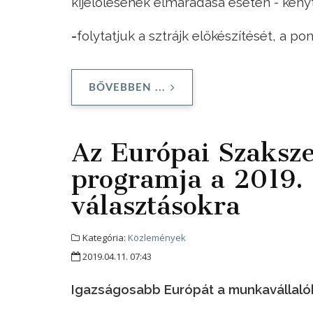
kijelölésének elmaradása esetén - kény
-
folytatjuk a sztrájk előkészítését, a p
BŐVEBBEN ...
Az Európai Szaksze
programja a 2019. 
választásokra
Kategória:
Közlemények
2019.04.11. 07:43
Igazságosabb Európát a munkavállaló