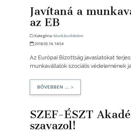
Javítaná a munkavá
az EB
Kategória:
Munkásvédelem
2018.03.14. 14:54
Az Európai Bizottság javaslatokat terje
munkavállalók szociális védelemének jav
BŐVEBBEN ...
SZEF-ÉSZT Akadémi
szavazol!