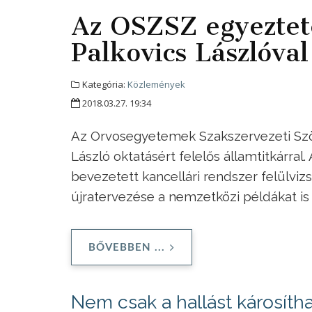
Az OSZSZ egyeztet
Palkovics Lászlóval
Kategória:
Közlemények
2018.03.27. 19:34
Az Orvosegyetemek Szakszervezeti Sz
László oktatásért felelős államtitkárra
bevezetett kancellári rendszer felülviz
újratervezése a nemzetközi példákat is
BŐVEBBEN ...
Nem csak a hallást károsítha