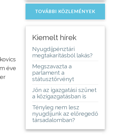
TOVÁBBI KÖZLEMÉNYEK
Kiemelt hírek
Nyugdíjpénztári
megtakarításból lakás?
kovics
Megszavazta a
rom éve
parlament a
zer
státusztörvényt
Jön az igazgatási szünet
a közigazgatásban is
Tényleg nem lesz
nyugdíjunk az elöregedő
társadalomban?