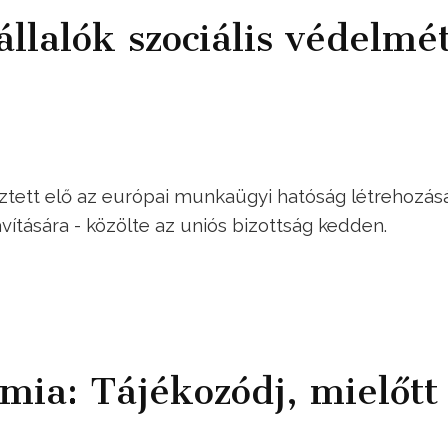
llalók szociális védelmé
sztett elő az európai munkaügyi hatóság létrehozásá
ítására - közölte az uniós bizottság kedden.
a: Tájékozódj, mielőtt