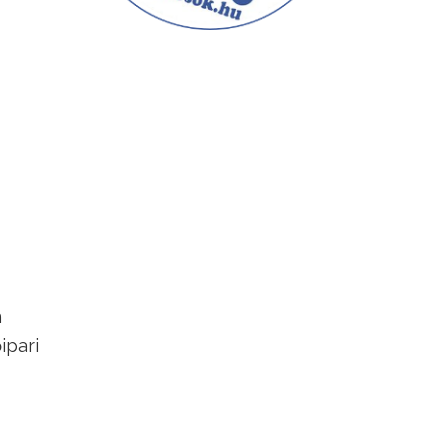
n
ipari