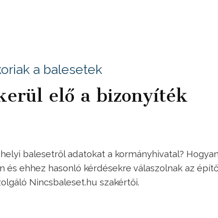
oriak a balesetek
erül elő a bizonyíték
helyi balesetről adatokat a kormányhivatal? Hogya
en és ehhez hasonló kérdésekre válaszolnak az építő
lgáló Nincsbaleset.hu szakértői.