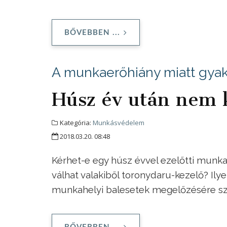
BŐVEBBEN ...
A munkaerőhiány miatt gyak
Húsz év után nem k
Kategória:
Munkásvédelem
2018.03.20. 08:48
Kérhet-e egy húsz évvel ezelőtti munka
válhat valakiből toronydaru-kezelő? Ily
munkahelyi balesetek megelőzésére szo