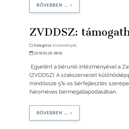
BŐVEBBEN ...
ZVDDSZ: támogath
Kategória:
Közlemények
2018.03.28. 08:42
Egyetért a bérunió intézményével a Z
(ZVDDSZ). A szakszervezet különösképp
mindössze 5%-os bérfejlesztés szerepe
hároméves bérmegállapodásában.
BŐVEBBEN ...