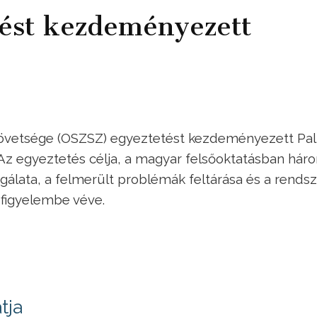
ést kezdeményezett
övetsége (OSZSZ) egyeztetést kezdeményezett Pal
l. Az egyeztetés célja, a magyar felsőoktatásban há
sgálata, a felmerült problémák feltárása és a rends
 figyelembe véve.
tja