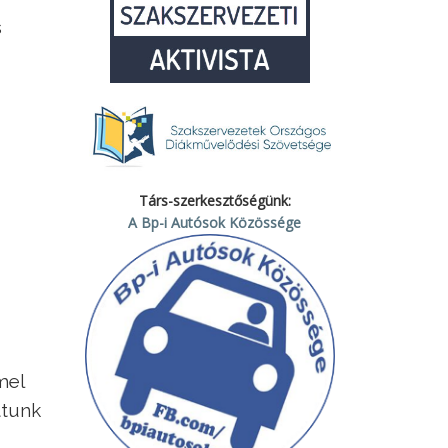
s
Társ-szerkesztőségünk:
A Bp-i Autósok Közössége
mel
ttunk