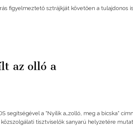
ás figyelmeztető sztrájkját követően a tulajdonos i
t az olló a
OS segítségével a "Nyílik a…zolló, meg a bicska" cím
özszolgálati tisztviselők sanyarú helyzetére muta