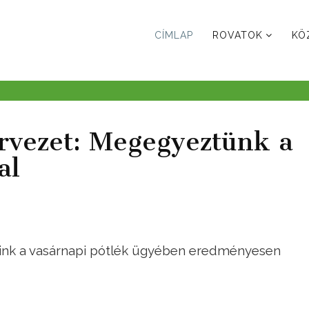
CÍMLAP
ROVATOK
KÖ
ervezet: Megegyeztünk a
al
ink a vasárnapi pótlék ügyében eredményesen