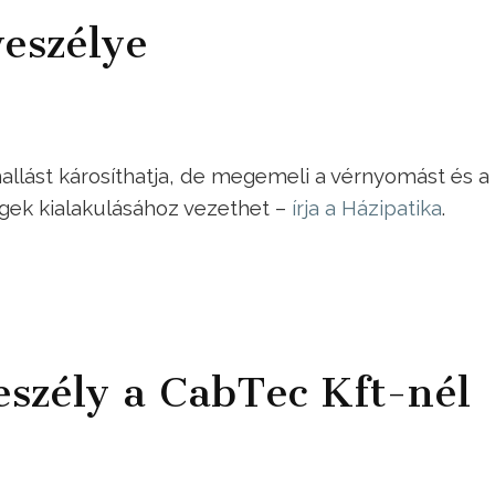
eszélye
allást károsíthatja, de megemeli a vérnyomást és a
ségek kialakulásához vezethet –
írja a Házipatika
.
veszély a CabTec Kft-nél