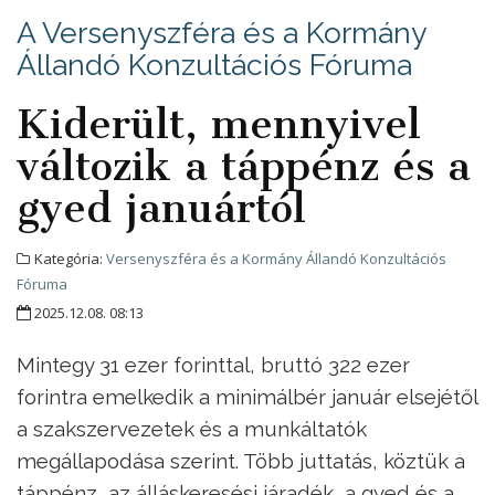
A Versenyszféra és a Kormány
Állandó Konzultációs Fóruma
Kiderült, mennyivel
változik a táppénz és a
gyed januártól
Kategória:
Versenyszféra és a Kormány Állandó Konzultációs
Fóruma
2025.12.08. 08:13
Mintegy 31 ezer forinttal, bruttó 322 ezer
forintra emelkedik a minimálbér január elsejétől
a szakszervezetek és a munkáltatók
megállapodása szerint. Több juttatás, köztük a
táppénz, az álláskeresési járadék, a gyed és a