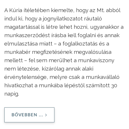
A Kúria ítéletében kiemelte, hogy az Mt. abból
indul ki, hogy a jognyilatkozatot ráutaló
magatartással is létre lehet hozni, ugyanakkor a
munkaszerződést írásba kell foglalni és annak
elmulasztása miatt – a foglalkoztatás és a
munkabér megfizetésének megvalósulása
mellett – fel sem merülhet a munkaviszony
nem létezése, kizárólag annak alaki
érvénytelensége, melyre csak a munkavállaló
hivatkozhat a munkába lépéstől számított 30
napig.
BŐVEBBEN ...