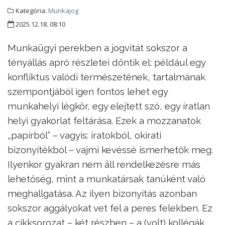
Kategória:
Munkajog
2025.12.18. 08:10
Munkaügyi perekben a jogvitát sokszor a
tényállás apró részletei döntik el: például egy
konfliktus valódi természetének, tartalmának
szempontjából igen fontos lehet egy
munkahelyi légkör, egy elejtett szó, egy íratlan
helyi gyakorlat feltárása. Ezek a mozzanatok
„papírból” – vagyis: iratokból, okirati
bizonyítékból – vajmi kevéssé ismerhetők meg.
Ilyenkor gyakran nem áll rendelkezésre más
lehetőség, mint a munkatársak tanúként való
meghallgatása. Az ilyen bizonyítás azonban
sokszor aggályokat vet fel a peres felekben. Ez
a cikksorozat – két részben – a (volt) kollégák