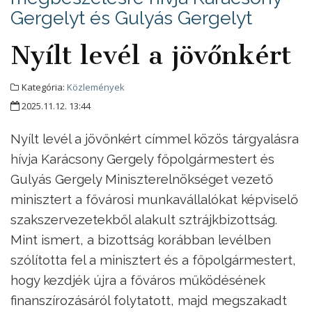
Gergelyt és Gulyás Gergelyt
Nyílt levél a jövőnkért
Kategória:
Közlemények
2025.11.12. 13:44
Nyílt levél a jövőnkért címmel közös tárgyalásra
hívja Karácsony Gergely főpolgármestert és
Gulyás Gergely Miniszterelnökséget vezető
minisztert a fővárosi munkavállalókat képviselő
szakszervezetekből alakult sztrájkbizottság.
Mint ismert, a bizottság korábban levélben
szólította fel a minisztert és a főpolgármestert,
hogy kezdjék újra a főváros működésének
finanszírozásáról folytatott, majd megszakadt