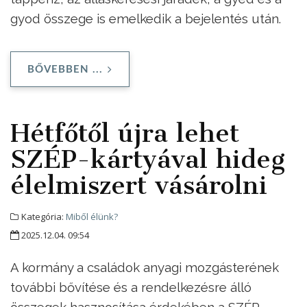
gyod összege is emelkedik a bejelentés után.
BŐVEBBEN ...
Hétfőtől újra lehet
SZÉP-kártyával hideg
élelmiszert vásárolni
Kategória:
Miből élünk?
2025.12.04. 09:54
A kormány a családok anyagi mozgásterének
további bővítése és a rendelkezésre álló
összegek hasznosítása érdekében a SZÉP-