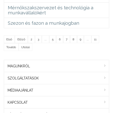
Mérnökszakszervezet és technológia a
munkavállalókért
Szezon és fazon a munkajogban
Első
Előző
2
3
...
5
6
7
8
9
...
11
Tovább
Utolsó
MAGUNKRÓL
SZOLGÁLTATÁSOK
MÉDIAAJÁNLAT
KAPCSOLAT