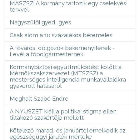
MASZSZ: A kormány tartozik egy cselekvési
tervvel
Nagyszülői gyed, gyes
Csak álom a 10 százalékos béremelés
A fővárosi dolgozók bekeményítenek -
Levél a főpolgármesternek
Kormánybiztosi együttműködést kötött a
Mérnökszakszervezet (MTSZSZ) a
mesterséges intelligencia munkavállalókra
gyakorolt hatásáról
Meghalt Szabó Endre
A NYUSZET kiáll a politikai stigma ellen
tiltakozó szakértője mellett
Kötelező marad, és januártól emelkedik az
egészségügyi járulék mértéke