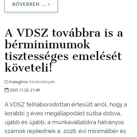
BŐVEBBEN ...
A VDSZ továbbra is a
bérminimumok
tisztességes emelését
követeli!
Kategória:
Közlemények
2025.11.26. 21:49
A VDSZ felháborodottan értesült arról, hogy a
korábbi 3 éves megállapodást sutba dobva,
újabb és újabb, a munkavállalókra hátrányos
számok repkednek a 2026. évi minimálbér és