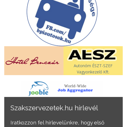
Autonóm ÉSZT-SZEF
Vagyonkezelő Kft.
Szakszervezetek.hu hírlevél
Iratkozzon fel hírlevelünkre, hogy első