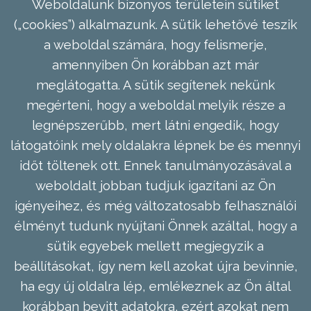
Weboldalunk bizonyos területein sütiket
(„cookies”) alkalmazunk. A sütik lehetővé teszik
a weboldal számára, hogy felismerje,
amennyiben Ön korábban azt már
meglátogatta. A sütik segítenek nekünk
megérteni, hogy a weboldal melyik része a
legnépszerűbb, mert látni engedik, hogy
látogatóink mely oldalakra lépnek be és mennyi
időt töltenek ott. Ennek tanulmányozásával a
weboldalt jobban tudjuk igazítani az Ön
igényeihez, és még változatosabb felhasználói
élményt tudunk nyújtani Önnek azáltal, hogy a
sütik egyebek mellett megjegyzik a
beállításokat, így nem kell azokat újra bevinnie,
ha egy új oldalra lép, emlékeznek az Ön által
korábban bevitt adatokra, ezért azokat nem