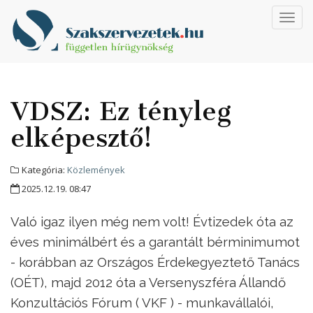
Toggl
navig
VDSZ: Ez tényleg
elképesztő!
Kategória:
Közlemények
2025.12.19. 08:47
Való igaz ilyen még nem volt! Évtizedek óta az
éves minimálbért és a garantált bérminimumot
- korábban az Országos Érdekegyeztető Tanács
(OÉT), majd 2012 óta a Versenyszféra Állandő
Konzultációs Fórum ( VKF ) - munkavállalói,