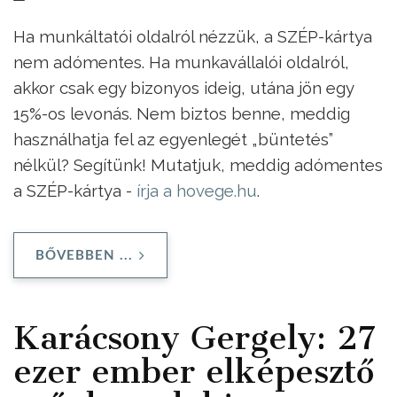
Ha munkáltatói oldalról nézzük, a SZÉP-kártya
nem adómentes. Ha munkavállalói oldalról,
akkor csak egy bizonyos ideig, utána jön egy
15%-os levonás. Nem biztos benne, meddig
használhatja fel az egyenlegét „büntetés”
nélkül? Segítünk! Mutatjuk, meddig adómentes
a SZÉP-kártya -
írja a hovege.hu
.
BŐVEBBEN ...
Karácsony Gergely: 27
ezer ember elképesztő