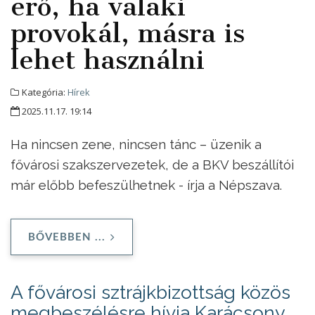
erő, ha valaki
provokál, másra is
lehet használni
Kategória:
Hírek
2025.11.17. 19:14
Ha nincsen zene, nincsen tánc – üzenik a
fővárosi szakszervezetek, de a BKV beszállítói
már előbb befeszülhetnek - írja a Népszava.
BŐVEBBEN ...
A fővárosi sztrájkbizottság közös
megbeszélésre hívja Karácsony