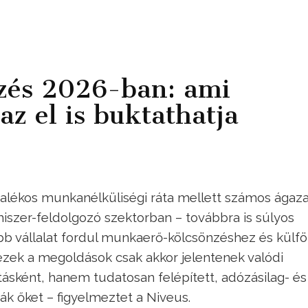
zés 2026-ban: ami
az el is buktathatja
zázalékos munkanélküliségi ráta mellett számos ágaz
miszer-feldolgozó szektorban – továbbra is súlyos
b vállalat fordul munkaerő-kölcsönzéshez és külfö
ezek a megoldások csak akkor jelentenek valódi
tásként, hanem tudatosan felépített, adózásilag- és
ák őket – figyelmeztet a Niveus.