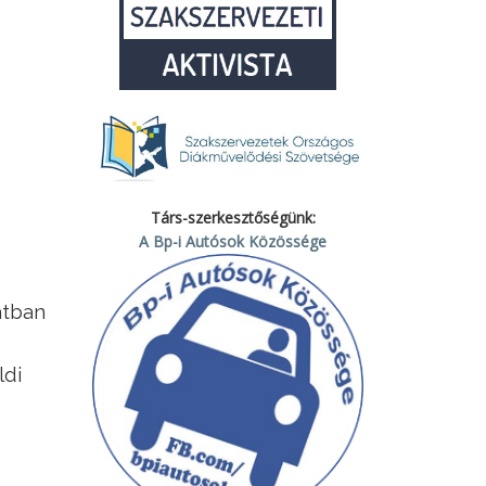
Társ-szerkesztőségünk:
A Bp-i Autósok Közössége
atban
ldi