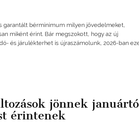
és garantált bérminimum milyen jövedelmeket,
n miként érint. Bár megszokott, hogy az új
- és járulékterhet is újraszámolunk, 2026-ban eze
ltozások jönnek januártó
st érintenek