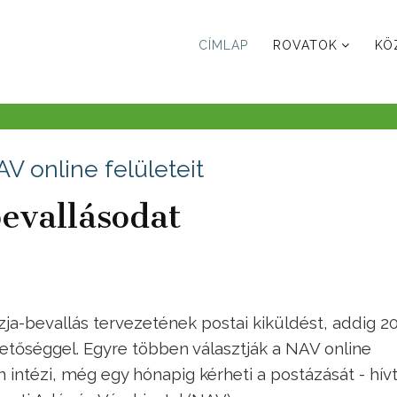
CÍMLAP
ROVATOK
KÖ
V online felületeit
bevallásodat
ja-bevallás tervezetének postai kiküldést, addig 2
hetőséggel. Egyre többen választják a NAV online
n intézi, még egy hónapig kérheti a postázását - hívt