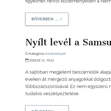
figyelmet hétfői közleményében a Nemz
BŐVEBBEN ...
Nyílt levél a Sams
Kategória:
Közlemények
2026.02.12. 10:23
A sajtóban megjelent beszámolók alapjá
éveken át mérgező anyagokkal dolgozt
többszázszorosával. Ez nem egyszerű 
tudatos veszélyeztetése.