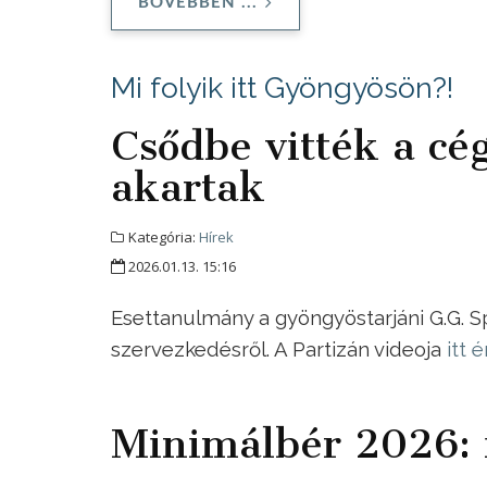
BŐVEBBEN ...
Mi folyik itt Gyöngyösön?!
Csődbe vitték a cé
akartak
Kategória:
Hírek
2026.01.13. 15:16
Esettanulmány a gyöngyöstarjáni G.G. S
szervezkedésről. A Partizán videoja
itt 
Minimálbér 2026: 