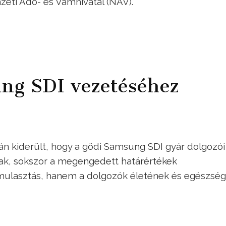
eti Adó- és Vámhivatal (NAV).
ung SDI vezetéséhez
n kiderült, hogy a gödi Samsung SDI gyár dolgozói
ak, sokszor a megengedett határértékek
mulasztás, hanem a dolgozók életének és egészsé