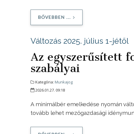
BŐVEBBEN ...
Változás 2025. július 1-jétől
Az egyszerűsített 
szabályai
Kategória:
Munkajog
2026.01.27. 09:18
A minimálbér emelkedése nyomán változt
tovább lehet mezőgazdasági idénymun