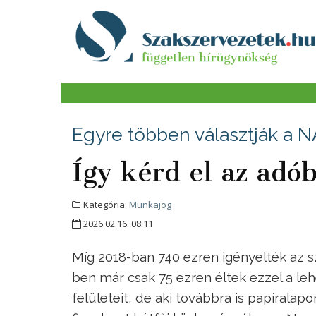
Egyre többen választják a NA
Így kérd el az adó
Kategória:
Munkajog
2026.02.16. 08:11
Míg 2018-ban 740 ezren igényelték az sz
ben már csak 75 ezren éltek ezzel a le
felületeit, de aki továbbra is papíralapo