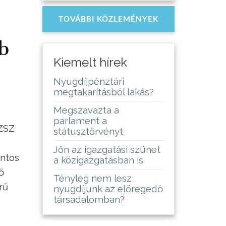
TOVÁBBI KÖZLEMÉNYEK
b
Kiemelt hírek
Nyugdíjpénztári
megtakarításból lakás?
Megszavazta a
parlament a
SZSZ
státusztörvényt
Jön az igazgatási szünet
ontos
a közigazgatásban is
ő
Tényleg nem lesz
rű
nyugdíjunk az elöregedő
társadalomban?