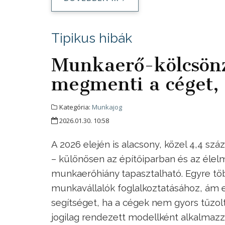
Tipikus hibák
Munkaerő-kölcsön
megmenti a céget, 
Kategória:
Munkajog
2026.01.30. 10:58
A 2026 elején is alacsony, közel 4,4 s
– különösen az építőiparban és az élel
munkaerőhiány tapasztalható. Egyre töb
munkavállalók foglalkoztatásához, ám 
segítséget, ha a cégek nem gyors tűzol
jogilag rendezett modellként alkalmazz