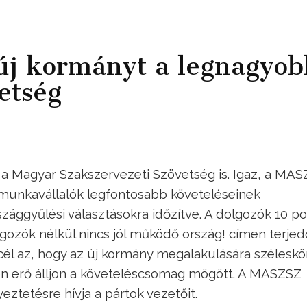
z új kormányt a legnagyob
etség
 a Magyar Szakszervezeti Szövetség is. Igaz, a MA
 munkavállalók legfontosabb követeléseinek
zággyűlési választásokra időzítve. A dolgozók 10 p
gozók nélkül nincs jól működő ország! címen terjed
 a cél az, hogy az új kormány megalakulására széleskö
en erő álljon a követeléscsomag mögött. A MASZSZ
ztetésre hívja a pártok vezetőit.