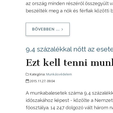
az ország minden részéről összegyűlt va
beszélték meg a nők és férfiak közötti
BŐVEBBEN ...
9,4 százalékkal nőtt az ese
Ezt kell tenni mun
Kategória:
Munkásvédelem
2015.11.27. 09:04
A munkabalesetek száma 9,4 százalékk
időszakához képest - közölte a Nemze
főosztálya. 14 247 dolgozó vált háro