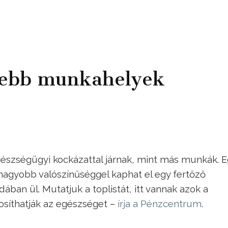
nebb munkahelyek
észségügyi kockázattal járnak, mint más munkák. E
 nagyobb valószínűséggel kaphat el egy fertőző
ában ül. Mutatjuk a toplistát, itt vannak azok a
síthatják az egészséget –
írja a Pénzcentrum
.