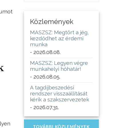
iumot
Közlemények
MASZSZ: Megtört a jég,
kezdődhet az érdemi
munka
- 2026.08.08.
MASZSZ: Legyen végre
k
munkahelyi hőhatár!
- 2026.08.05.
A tagdíjbeszedési
rendszer visszaállítását
kérik a szakszervezetek
- 2026.07.31.
lyen
TOVÁBBI KÖZLEMÉNYEK