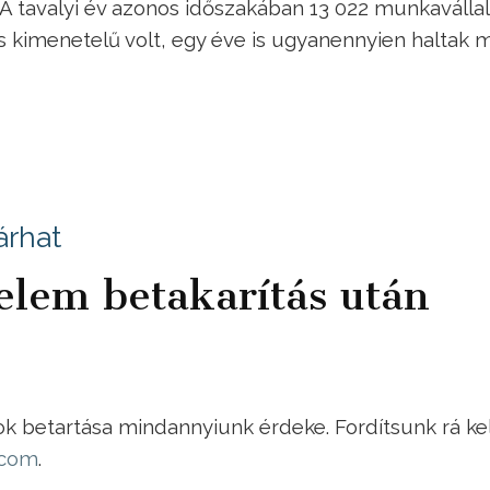
A tavalyi év azonos időszakában 13 022 munkavállal
 kimenetelű volt, egy éve is ugyanennyien haltak 
árhat
lem betakarítás után
k betartása mindannyiunk érdeke. Fordítsunk rá ke
.com
.