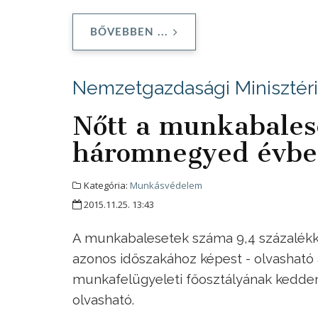
BŐVEBBEN ...
Nemzetgazdasági Minisztér
Nőtt a munkabales
háromnegyed évb
Kategória:
Munkásvédelem
2015.11.25. 13:43
A munkabalesetek száma 9,4 százalékk
azonos időszakához képest - olvashat
munkafelügyeleti főosztályának kedden
olvasható.