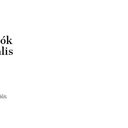
zók
lis
lis