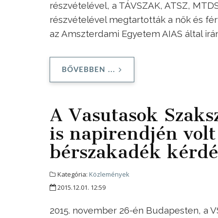
részvételével, a TÁVSZAK, ATSZ, MTDSZ
részvételével megtartották a nők és f
az Amszterdami Egyetem AIAS által irá
BŐVEBBEN ...
A Vasutasok Szaks
is napirendjén volt
bérszakadék kérdé
Kategória:
Közlemények
2015.12.01. 12:59
2015. november 26-én Budapesten, a VS