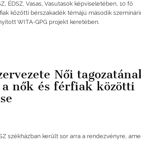
, ÉDSZ, Vasas, Vasutasok képviseletében, 10 fő
érfiak közötti bérszakadék témájú második szeminár
nyított WITA-GPG projekt keretében.
zervezete Női tagozatána
 a nők és férfiak közötti
se
Z székházban került sor arra a rendezvényre, ame