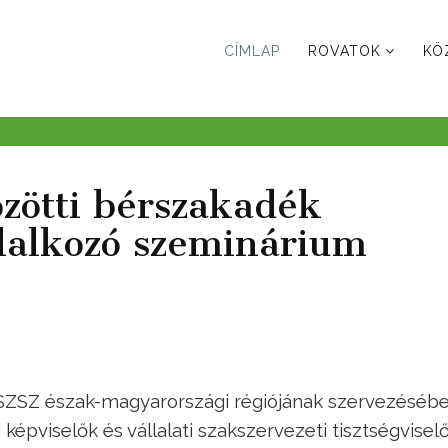
CÍMLAP
ROVATOK
KÖ
özötti bérszakadék
glalkozó szeminárium
SZSZ észak-magyarországi régiójának szervezésébe
épviselők és vállalati szakszervezeti tisztségvisel