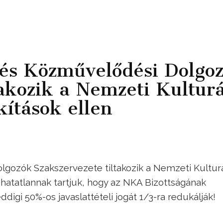
és Közművelődési Dolgo
takozik a Nemzeti Kulturá
kítások ellen
gozók Szakszervezete tiltakozik a Nemzeti Kulturá
adhatatlannak tartjuk, hogy az NKA Bizottságának
digi 50%-os javaslattételi jogát 1/3-ra redukálják!