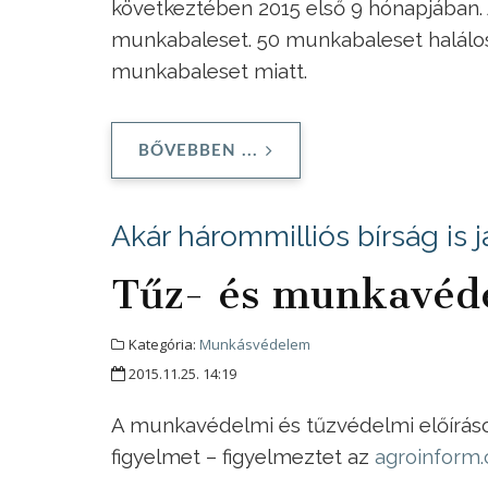
következtében 2015 első 9 hónapjában. 
munkabaleset. 50 munkabaleset halálos
munkabaleset miatt.
BŐVEBBEN ...
Akár hárommilliós bírság is j
Tűz- és munkavéde
Kategória:
Munkásvédelem
2015.11.25. 14:19
A munkavédelmi és tűzvédelmi előíráso
figyelmet – figyelmeztet az
agroinform