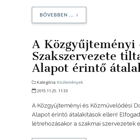
BŐVEBBEN ...
A Közgyűjteményi 
Szakszervezete til
Alapot érintő átala
Kategória:
Közlemények
2015.11.25. 11:33
A Közgyűjteményi és Közművelődési Dol
Alapot érintő átalakítások ellen! Elfog
létrehozásakor a szakmai szervezetek ed