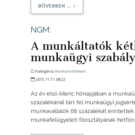
BŐVEBBEN ...
NGM:
A munkáltatók két
munkaügyi szabály
Kategória:
Munkásvédelem
2015.11.17. 08:22
Az év első kilenc hónapjában a munkaüg
százalékánál tárt fel munkaügyi jogsért
munkavállalók 68 százalékát érintetté
munkafelügyeleti főosztályának hétfőn 