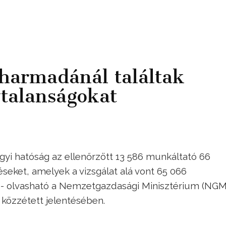
harmadánál találtak
talanságokat
yi hatóság az ellenőrzött 13 586 munkáltató 66
éseket, amelyek a vizsgálat alá vont 65 066
k - olvasható a Nemzetgazdasági Minisztérium (NGM
közzétett jelentésében.