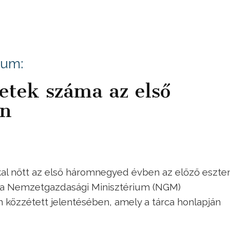
ium:
etek száma az első
en
al nőtt az első háromnegyed évben az előző eszte
ó a Nemzetgazdasági Minisztérium (NGM)
 közzétett jelentésében, amely a tárca honlapján