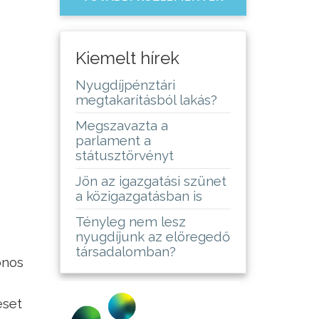
Kiemelt hírek
Nyugdíjpénztári
megtakarításból lakás?
Megszavazta a
parlament a
státusztörvényt
Jön az igazgatási szünet
a közigazgatásban is
Tényleg nem lesz
nyugdíjunk az elöregedő
társadalomban?
onos
eset