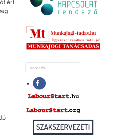
ót ért
meg
llő