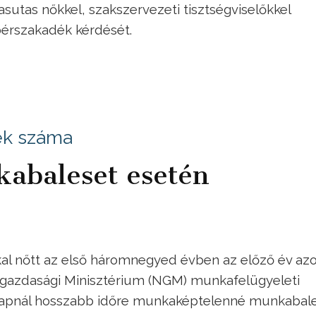
sutas nőkkel, szakszervezeti tisztségviselőkkel
 bérszakadék kérdését.
tek száma
kabaleset esetén
al nőtt az első háromnegyed évben az előző év az
tgazdasági Minisztérium (NGM) munkafelügyeleti
m napnál hosszabb időre munkaképtelenné munkabal