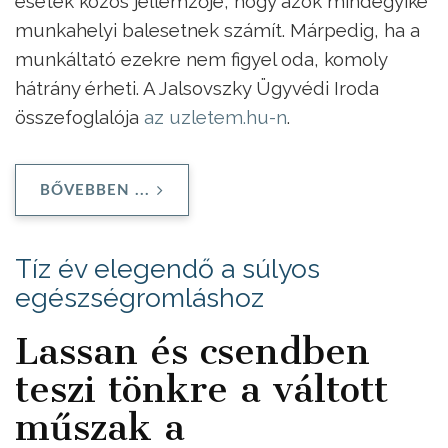
esetek közös jellemzője, hogy azok mindegyike
munkahelyi balesetnek számít. Márpedig, ha a
munkáltató ezekre nem figyel oda, komoly
hátrány érheti. A Jalsovszky Ügyvédi Iroda
összefoglalója
az uzletem.hu-n
.
BŐVEBBEN ...
Tíz év elegendő a súlyos
egészségromláshoz
Lassan és csendben
teszi tönkre a váltott
műszak a