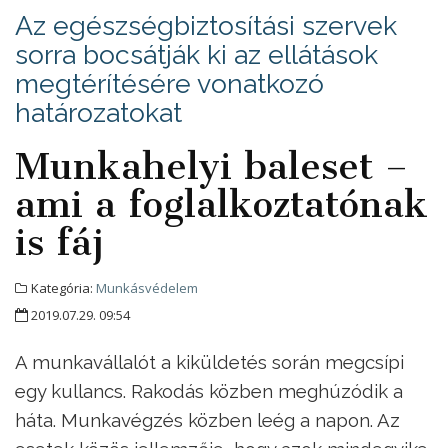
Az egészségbiztosítási szervek
sorra bocsátják ki az ellátások
megtérítésére vonatkozó
határozatokat
Munkahelyi baleset –
ami a foglalkoztatónak
is fáj
Kategória:
Munkásvédelem
2019.07.29. 09:54
A munkavállalót a kiküldetés során megcsípi
egy kullancs. Rakodás közben meghúzódik a
háta. Munkavégzés közben leég a napon. Az