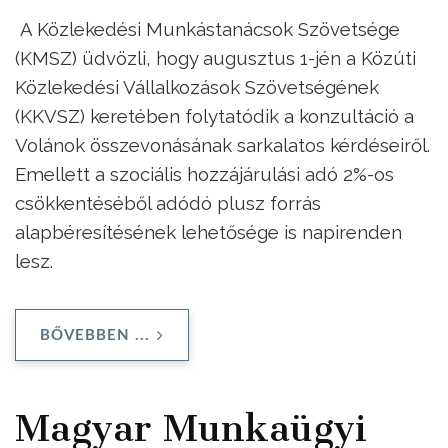
A Közlekedési Munkástanácsok Szövetsége
(KMSZ) üdvözli, hogy augusztus 1-jén a Közúti
Közlekedési Vállalkozások Szövetségének
(KKVSZ) keretében folytatódik a konzultáció a
Volánok összevonásának sarkalatos kérdéseiről.
Emellett a szociális hozzájárulási adó 2%-os
csökkentéséből adódó plusz forrás
alapbéresítésének lehetősége is napirenden
lesz.
BŐVEBBEN ...
Magyar Munkaügyi