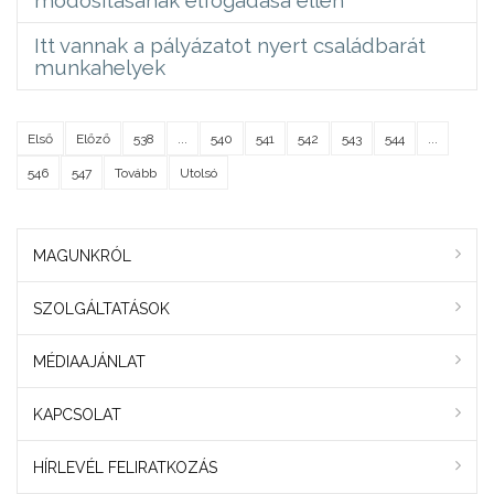
Itt vannak a pályázatot nyert családbarát
munkahelyek
Első
Előző
538
...
540
541
542
543
544
...
546
547
Tovább
Utolsó
MAGUNKRÓL
SZOLGÁLTATÁSOK
MÉDIAAJÁNLAT
KAPCSOLAT
HÍRLEVÉL FELIRATKOZÁS