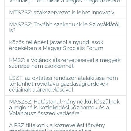
Vannak jó technikák a kiégés megelőzésére
MTSZSZ: szakszervezet is lehet innovatív
MASZSZ: Tovább szakadunk le Szlovákiától
is?
Közös fellépést javasol a nyugdíjasok
érdekében a Magyar Szociális Fórum
KMSZ: a Volánok átszervezésével a megyék
szerepe nem csökkenhet
ÉSZT: az oktatási rendszer átalakítása nem
történhet rövidtávú gazdasági érdekek
céljainak alárendelésével
MASZSZ: Hatástanulmány nélkül készülnek
a regionális közlekedési központok és a
Volánbusz összeolvadására
A PSZ tiltakozik a köznevelési törvény
módosításának elfogadása ellen