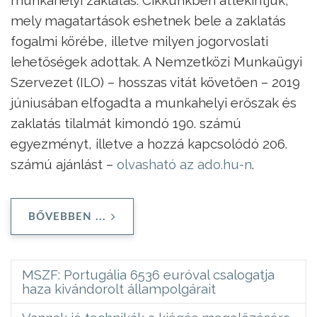
mely magatartások eshetnek bele a zaklatás
fogalmi körébe, illetve milyen jogorvoslati
lehetőségek adottak. A Nemzetközi Munkaügyi
Szervezet (ILO) – hosszas vitát követően – 2019
júniusában elfogadta a munkahelyi erőszak és
zaklatás tilalmát kimondó 190. számú
egyezményt, illetve a hozzá kapcsolódó 206.
számú ajánlást –
olvasható az ado.hu-n
.
BŐVEBBEN ...
MSZF: Portugália 6536 euróval csalogatja
haza kivándorolt állampolgárait