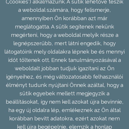
(„cookies”) alkalmazunk. A sütik lehetővé teszik
a weboldal számára, hogy felismerje,
amennyiben Ön korábban azt már
meglátogatta. A sütik segítenek nekünk
megérteni, hogy a weboldal melyik része a
legnépszerűbb, mert látni engedik, hogy
látogatóink mely oldalakra lépnek be és mennyi
időt töltenek ott. Ennek tanulmányozásával a
weboldalt jobban tudjuk igazítani az Ön
igényeihez, és még változatosabb felhasználói
élményt tudunk nyújtani Önnek azáltal, hogy a
sütik egyebek mellett megjegyzik a
beállításokat, így nem kell azokat újra bevinnie,
ha egy új oldalra lép, emlékeznek az Ön által
korábban bevitt adatokra, ezért azokat nem
kell újra begépelnie, elemzik a honlap