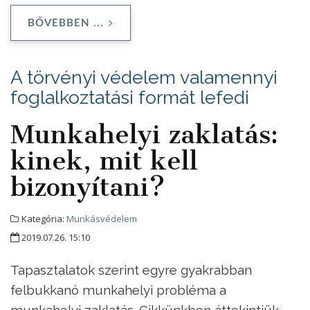
BŐVEBBEN ...
A törvényi védelem valamennyi
foglalkoztatási formát lefedi
Munkahelyi zaklatás:
kinek, mit kell
bizonyítani?
Kategória:
Munkásvédelem
2019.07.26. 15:10
Tapasztalatok szerint egyre gyakrabban
felbukkanó munkahelyi probléma a
munkahelyi zaklatás. Cikkünkben áttekintjük,