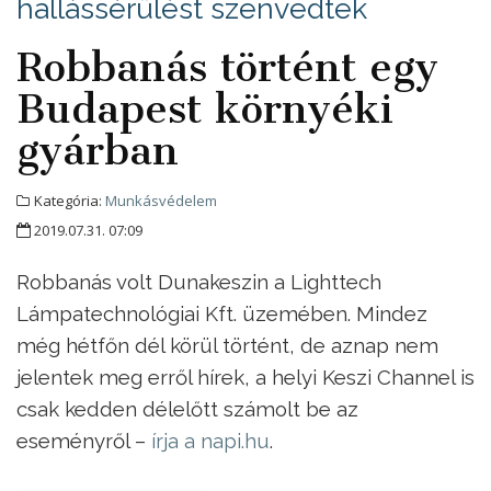
hallássérülést szenvedtek
Robbanás történt egy
Budapest környéki
gyárban
Kategória:
Munkásvédelem
2019.07.31. 07:09
Robbanás volt Dunakeszin a Lighttech
Lámpatechnológiai Kft. üzemében. Mindez
még hétfőn dél körül történt, de aznap nem
jelentek meg erről hírek, a helyi Keszi Channel is
csak kedden délelőtt számolt be az
eseményről –
írja a napi.hu
.