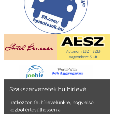
Autonóm ÉSZT-SZEF
Vagyonkezelő Kft.
Szakszervezetek.hu hírlevél
Iratkozzon fel hírlevelünkre, hogy első
kézből értesülhessen a