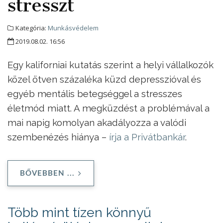
stresszt
Kategória:
Munkásvédelem
2019.08.02. 16:56
Egy kaliforniai kutatás szerint a helyi vállalkozók
közel ötven százaléka küzd depresszióval és
egyéb mentális betegséggel a stresszes
életmód miatt. A megküzdést a problémával a
mai napig komolyan akadályozza a valódi
szembenézés hiánya –
írja a Privátbankár
.
BŐVEBBEN ...
Több mint tízen könnyű