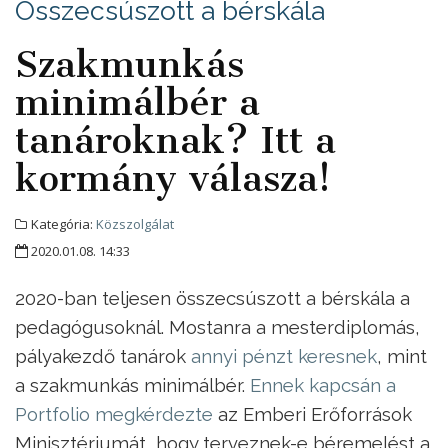
Összecsúszott a bérskála
Szakmunkás
minimálbér a
tanároknak? Itt a
kormány válasza!
Kategória:
Közszolgálat
2020.01.08. 14:33
2020-ban teljesen összecsúszott a bérskála a
pedagógusoknál. Mostanra a mesterdiplomás,
pályakezdő tanárok
annyi pénzt keresnek
, mint
a szakmunkás minimálbér.
Ennek kapcsán a
Portfolio megkérdezte
az Emberi Erőforrások
Minisztériumát, hogy terveznek-e béremelést a