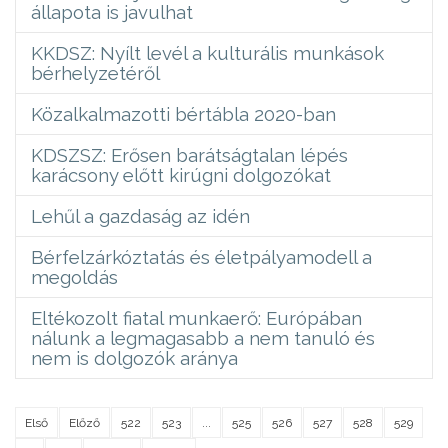
állapota is javulhat
KKDSZ: Nyílt levél a kulturális munkások
bérhelyzetéről
Közalkalmazotti bértábla 2020-ban
KDSZSZ: Erősen barátságtalan lépés
karácsony előtt kirúgni dolgozókat
Lehűl a gazdaság az idén
Bérfelzárkóztatás és életpályamodell a
megoldás
Eltékozolt fiatal munkaerő: Európában
nálunk a legmagasabb a nem tanuló és
nem is dolgozók aránya
Első
Előző
522
523
...
525
526
527
528
529