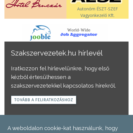
Autonóm ÉSZT-SZEF
Vagyonkezelő Kft.
Szakszervezetek.hu hírlevél
Iratkozzon fel hírlevelünkre, hogy első
kézből értesülhessen a
szakszervezetekkel kapcsolatos hírekről.
TOVÁBB A FELIRATKOZÁSHOZ
A weboldalon cookie-kat használunk, hogy