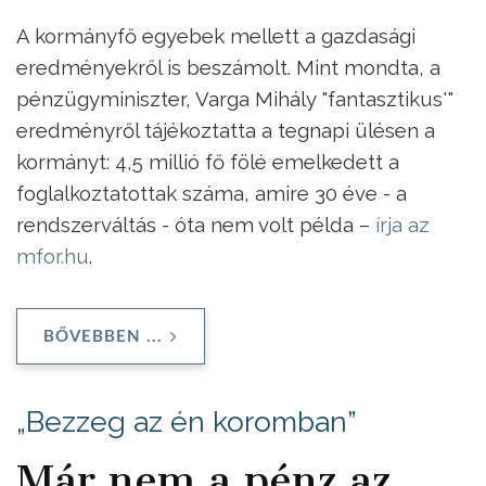
A kormányfő egyebek mellett a gazdasági
eredményekről is beszámolt. Mint mondta, a
pénzügyminiszter, Varga Mihály "fantasztikus'"
eredményről tájékoztatta a tegnapi ülésen a
kormányt: 4,5 millió fő fölé emelkedett a
foglalkoztatottak száma, amire 30 éve - a
rendszerváltás - óta nem volt példa –
írja az
mfor.hu
.
BŐVEBBEN ...
„Bezzeg az én koromban”
Már nem a pénz az