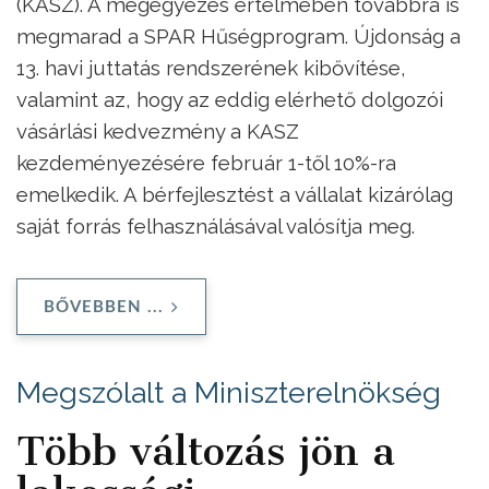
(KASZ). A megegyezés értelmében továbbra is
megmarad a SPAR Hűségprogram. Újdonság a
13. havi juttatás rendszerének kibővítése,
valamint az, hogy az eddig elérhető dolgozói
vásárlási kedvezmény a KASZ
kezdeményezésére február 1-től 10%-ra
emelkedik. A bérfejlesztést a vállalat kizárólag
saját forrás felhasználásával valósítja meg.
BŐVEBBEN ...
Megszólalt a Miniszterelnökség
Több változás jön a