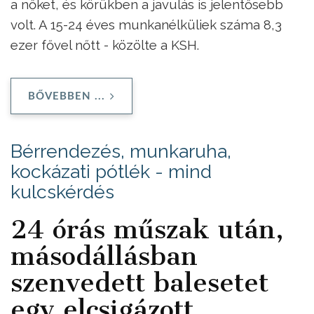
a nőket, és körükben a javulás is jelentősebb
volt. A 15-24 éves munkanélküliek száma 8,3
ezer fővel nőtt - közölte a KSH.
BŐVEBBEN ...
Bérrendezés, munkaruha,
kockázati pótlék - mind
kulcskérdés
24 órás műszak után,
másodállásban
szenvedett balesetet
egy elcsigázott