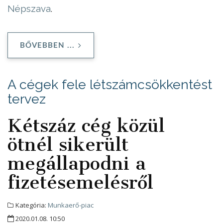
Népszava
.
BŐVEBBEN ...
A cégek fele létszámcsökkentést
tervez
Kétszáz cég közül
ötnél sikerült
megállapodni a
fizetésemelésről
Kategória:
Munkaerő-piac
2020.01.08. 10:50