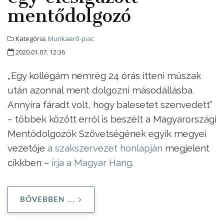
mentődolgozó
Kategória:
Munkaerő-piac
2020.01.07. 12:36
„Egy kollégám nemrég 24 órás itteni műszak
után azonnal ment dolgozni másodállásba.
Annyira fáradt volt, hogy balesetet szenvedett”
– többek között erről is beszélt a Magyarországi
Mentődolgozók Szövetségének egyik megyei
vezetője
a szakszervezet honlapján
megjelent
cikkben –
írja a Magyar Hang
.
BŐVEBBEN ...