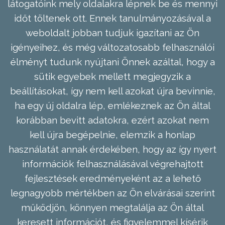
látogatóink mely oldalakra lépnek be és mennyi
időt töltenek ott. Ennek tanulmányozásával a
weboldalt jobban tudjuk igazítani az Ön
igényeihez, és még változatosabb felhasználói
élményt tudunk nyújtani Önnek azáltal, hogy a
sütik egyebek mellett megjegyzik a
beállításokat, így nem kell azokat újra bevinnie,
ha egy új oldalra lép, emlékeznek az Ön által
korábban bevitt adatokra, ezért azokat nem
kell újra begépelnie, elemzik a honlap
használatát annak érdekében, hogy az így nyert
információk felhasználásával végrehajtott
fejlesztések eredményeként az a lehető
legnagyobb mértékben az Ön elvárásai szerint
működjön, könnyen megtalálja az Ön által
keresett információt, és figyelemmel kísérik