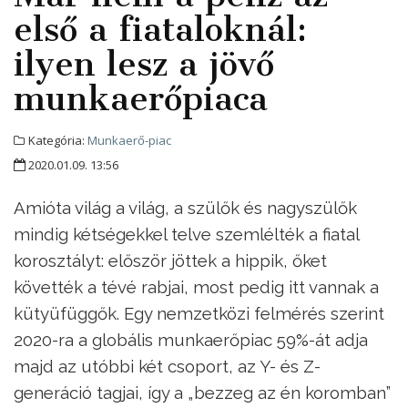
első a fiataloknál:
ilyen lesz a jövő
munkaerőpiaca
Kategória:
Munkaerő-piac
2020.01.09. 13:56
Amióta világ a világ, a szülők és nagyszülők
mindig kétségekkel telve szemlélték a fiatal
korosztályt: először jöttek a hippik, őket
követték a tévé rabjai, most pedig itt vannak a
kütyüfüggők. Egy nemzetközi felmérés szerint
2020-ra a globális munkaerőpiac 59%-át adja
majd az utóbbi két csoport, az Y- és Z-
generáció tagjai, így a „bezzeg az én koromban”