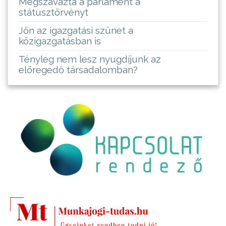
Megszavazta a parlament a
státusztörvényt
Jön az igazgatási szünet a
közigazgatásban is
Tényleg nem lesz nyugdíjunk az
elöregedő társadalomban?