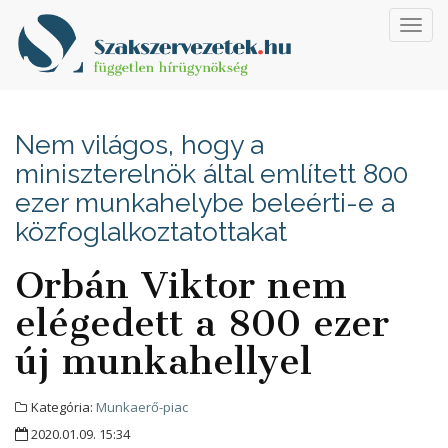
Toggl
navig
Nem világos, hogy a
miniszterelnök által említett 800
ezer munkahelybe beleérti-e a
közfoglalkoztatottakat
Orbán Viktor nem
elégedett a 800 ezer
új munkahellyel
Kategória:
Munkaerő-piac
2020.01.09. 15:34