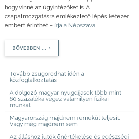
hogy vinné az ügyintézőket is. A
csapatmozgatásra emlékeztető lépés kétezer
embert érinthet –
írja a Népszava
.
BŐVEBBEN ...
Tovább zsugorodhat idén a
közfoglalkoztatás
A dolgozó magyar nyugdíjasok több mint
60 százaléka végez valamilyen fizikai
munkát
Magyarország majdnem remekül teljesít.
Vagy még majdnem sem
Az álláshoz jutók önértékelése és egészségi