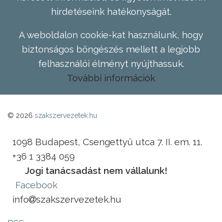
hirdetéseink hatékonyságát.
A weboldalon cookie-kat használunk, hogy
biztonságos böngészés mellett a legjobb
felhasználói élményt nyújthassuk.
További információk
© 2026
szakszervezetek.hu
1098 Budapest, Csengettyű utca 7. II. em. 11.
+36 1 3384 059
Jogi tanácsadást nem vállalunk!
Facebook
info
szakszervezetek.hu