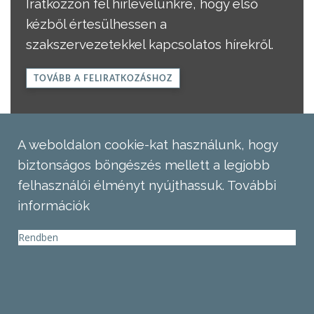
Iratkozzon fel hírlevelünkre, hogy első
kézből értesülhessen a
szakszervezetekkel kapcsolatos hírekről.
TOVÁBB A FELIRATKOZÁSHOZ
A weboldalon cookie-kat használunk, hogy
biztonságos böngészés mellett a legjobb
felhasználói élményt nyújthassuk.
További
információk
Rendben