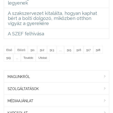
legyenek
A szakszervezet kitalálta, hogyan kaphat
bért a bolti dolgozó, miközben otthon
vigyáz a gyerekére
A SZEF felhívása
Első
Előző
511
512
513
...
515
516
517
518
519
...
Tovább
Utolsó
MAGUNKRÓL
SZOLGÁLTATÁSOK
MÉDIAAJÁNLAT