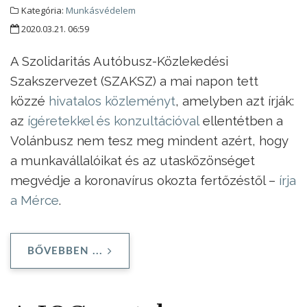
Kategória:
Munkásvédelem
2020.03.21. 06:59
A Szolidaritás Autóbusz-Közlekedési
Szakszervezet (SZAKSZ) a mai napon tett
közzé
hivatalos közleményt
, amelyben azt írják:
az
ígéretekkel és konzultációval
ellentétben a
Volánbusz nem tesz meg mindent azért, hogy
a munkavállalóikat és az utasközönséget
megvédje a koronavírus okozta fertőzéstől –
írja
a Mérce
.
BŐVEBBEN ...