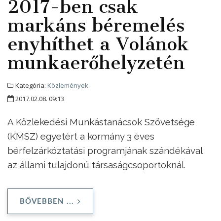
2017-ben csak
markáns béremelés
enyhíthet a Volánok
munkaerőhelyzetén
Kategória:
Közlemények
2017.02.08. 09:13
A Közlekedési Munkástanácsok Szövetsége
(KMSZ) egyetért a kormány 3 éves
bérfelzárkóztatási programjának szándékával
az állami tulajdonú társaságcsoportoknál.
BŐVEBBEN ...