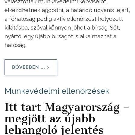
választottak munkavédelmi képviselőt,
elkezdhetnek aggódni, a határidő ugyanis lejárt,
a főhatóság pedig aktív ellenőrzést helyezett
kilátásba, szóval könnyen jöhet a bírság. Sőt,
nyártól egy újabb bírságot is alkalmazhat a
hatóság.
BŐVEBBEN ...
Munkavédelmi ellenőrzések
Itt tart Magyarország –
megjött az újabb
lehangoló jelentés