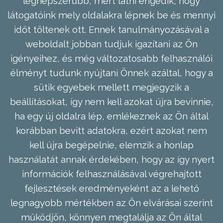
legnépszerűbb, mert látni engedik, hogy
látogatóink mely oldalakra lépnek be és mennyi
időt töltenek ott. Ennek tanulmányozásával a
weboldalt jobban tudjuk igazítani az Ön
igényeihez, és még változatosabb felhasználói
élményt tudunk nyújtani Önnek azáltal, hogy a
sütik egyebek mellett megjegyzik a
beállításokat, így nem kell azokat újra bevinnie,
ha egy új oldalra lép, emlékeznek az Ön által
korábban bevitt adatokra, ezért azokat nem
kell újra begépelnie, elemzik a honlap
használatát annak érdekében, hogy az így nyert
információk felhasználásával végrehajtott
fejlesztések eredményeként az a lehető
legnagyobb mértékben az Ön elvárásai szerint
működjön, könnyen megtalálja az Ön által