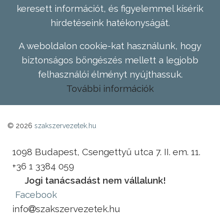
keresett információt, és figyelemmel kísérik
hirdetéseink hatékonyságát.
A weboldalon cookie-kat használunk, hogy
biztonságos böngészés mellett a legjobb
felhasználói élményt nyújthassuk.
További információk
© 2026
szakszervezetek.hu
1098 Budapest, Csengettyű utca 7. II. em. 11.
+36 1 3384 059
Jogi tanácsadást nem vállalunk!
Facebook
info
szakszervezetek.hu