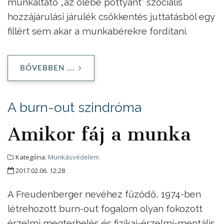
munkáltató „az ölébe pottyant” szociális
hozzájárulási járulék csökkentés juttatásból egy
fillért sem akar a munkabérekre fordítani.
BŐVEBBEN ...
A burn-out szindróma
Amikor fáj a munka
Kategória:
Munkásvédelem
2017.02.06. 12:28
A Freudenberger nevéhez fűződő, 1974-ben
létrehozott burn-out fogalom olyan fokozott
érzelmi megterhelés és fizikai-érzelmi-mentális