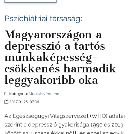
Pszichiátriai társaság:
Magyarországon a
depresszió a tartós
munkaképesség-
csökkenés harmadik
leggyakoribb oka
Kategória:
Munkásvédelem
2017.01.25. 07:36
Az Egészségügyi Világszervezet (WHO) adatai
szerint a depresszió gyakorisága 1990 és 2013
között 53,4 százalékkal nőtt, és ezzel az egyik