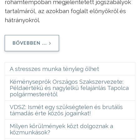
rohamtempóban megjelentetett jogszabályok
tartalmáról, az azokban foglalt előnyökről és
hátrányokról.
BŐVEBBEN ...
A stresszes munka tényleg ölhet
Kéményseprők Országos Szakszervezete:
Példaértékű és nagylelkű felajánlás Tapolca
polgármesterétől
VDSZ: Ismét egy szükségtelen és brutális
támadás érte közös jogainkat!
Milyen körülmények közt dolgoznak a
közmunkások?