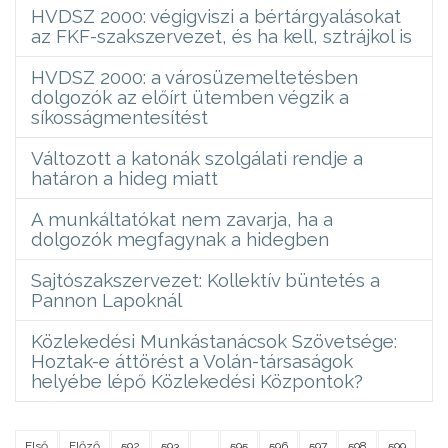
HVDSZ 2000: végigviszi a bértárgyalásokat
az FKF-szakszervezet, és ha kell, sztrájkol is
HVDSZ 2000: a városüzemeltetésben
dolgozók az előírt ütemben végzik a
síkosságmentesítést
Változott a katonák szolgálati rendje a
határon a hideg miatt
A munkáltatókat nem zavarja, ha a
dolgozók megfagynak a hidegben
Sajtószakszervezet: Kollektív büntetés a
Pannon Lapoknál
Közlekedési Munkástanácsok Szövetsége:
Hoztak-e áttörést a Volán-társaságok
helyébe lépő Közlekedési Központok?
Első
Előző
592
593
...
595
596
597
598
599