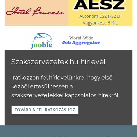
Autonóm ÉSZT-SZEF
Vagyonkezelő Kft.
Szakszervezetek.hu hírlevél
Iratkozzon fel hírlevelünkre, hogy első
kézből értesülhessen a
szakszervezetekkel kapcsolatos hírekről.
TOVÁBB A FELIRATKOZÁSHOZ