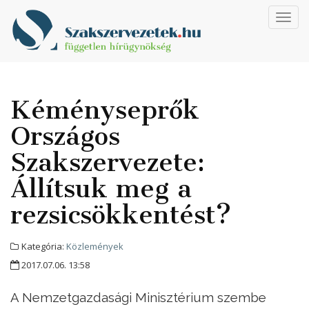
Toggl
navig
Kéményseprők
Országos
Szakszervezete:
Állítsuk meg a
rezsicsökkentést?
Kategória:
Közlemények
2017.07.06. 13:58
A Nemzetgazdasági Minisztérium szembe