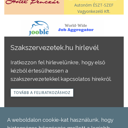
Autonóm ÉSZT-SZEF
Vagyonkezelő Kft.
Szakszervezetek.hu hírlevél
Iratkozzon fel hírlevelünkre, hogy első
kézből értesülhessen a
szakszervezetekkel kapcsolatos hírekről.
TOVÁBB A FELIRATKOZÁSHOZ
A weboldalon cookie-kat használunk, hogy