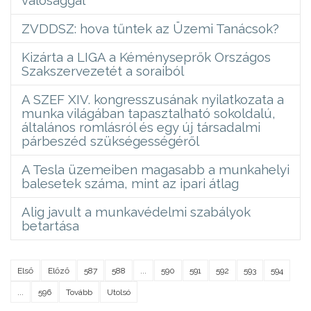
ZVDDSZ: hova tűntek az Üzemi Tanácsok?
Kizárta a LIGA a Kéményseprők Országos
Szakszervezetét a soraiból
A SZEF XIV. kongresszusának nyilatkozata a
munka világában tapasztalható sokoldalú,
általános romlásról és egy új társadalmi
párbeszéd szükségességéről
A Tesla üzemeiben magasabb a munkahelyi
balesetek száma, mint az ipari átlag
Alig javult a munkavédelmi szabályok
betartása
Első
Előző
587
588
...
590
591
592
593
594
...
596
Tovább
Utolsó