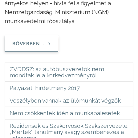
árnyékos helyen - hívta fel a figyelmet a
Nemzetgazdasági Minisztérium (NGM)
munkavédelmi főosztálya.
BŐVEBBEN ...
ZVDDSZ: az autóbuszvezetők nem
mondtak le a korkedvezményről
Pályázati hirdetmény 2017
Veszélyben vannak az ülőmunkát végzők
Nem csökkentek idén a munkabalesetek
Rezidensek és Szakorvosok Szakszervezete:
„Mérték” tanulmány avagy szembenézés a
valósággal