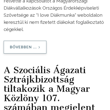
Felvette a kapcsolatot a Magyarországi
Diákvállalkozások Országos Érdekképviseleti
Szövetsége az "I love Diákmunka" weboldalon
keresztül ki nem fizetett diákokat foglalkoztató
cégekkel.
BŐVEBBEN ...
A Szociális Ágazati
Sztrájkbizottság
tiltakozik a Magyar
Közlöny 107.
számában megjelent