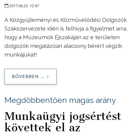
2017.06.23. 12:47
A Közgyűjteményi és Közművelődési Dolgozók
Szakszervezete idén is felhívja a figyelmet arra,
hogy a Múzeumok Éjszakáján az e területen
dolgozók megalázóan alacsony bérért végzik
munkájukat!
BŐVEBBEN ...
Megdöbbentően magas arány
Munkaügyi jogsértést
követtek el az