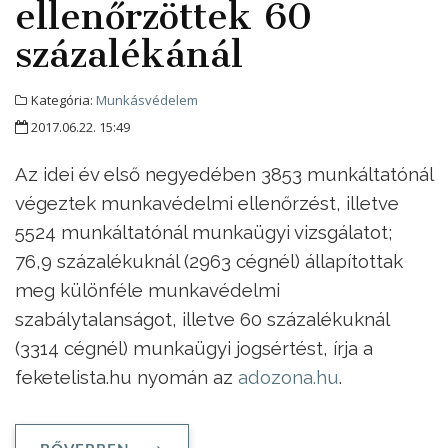
ellenőrzöttek 60
százalékánál
Kategória:
Munkásvédelem
2017.06.22. 15:49
Az idei év első negyedében 3853 munkáltatónál
végeztek munkavédelmi ellenőrzést, illetve
5524 munkáltatónál munkaügyi vizsgálatot;
76,9 százalékuknál (2963 cégnél) állapítottak
meg különféle munkavédelmi
szabálytalanságot, illetve 60 százalékuknál
(3314 cégnél) munkaügyi jogsértést, írja a
feketelista.hu nyomán az
adozona.hu
.