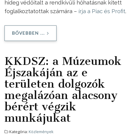
hideg védőitalt a rendkívüli hőhatásnak kitett
foglalkoztatottak számára –
írja a Piac és Profit
.
BŐVEBBEN ...
KKDSZ: a Múzeumok
Éjszakáján az e
területen dolgozók
megalázóan alacsony
bérért végzik
munkájukat
Kategória:
Közlemények