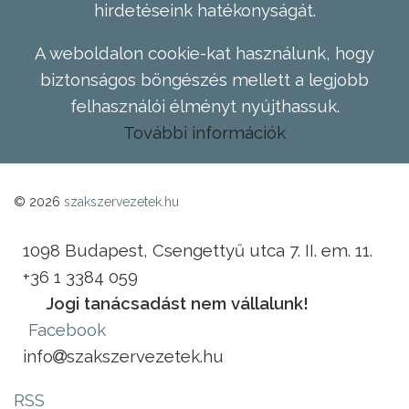
hirdetéseink hatékonyságát.
A weboldalon cookie-kat használunk, hogy
biztonságos böngészés mellett a legjobb
felhasználói élményt nyújthassuk.
További információk
© 2026
szakszervezetek.hu
1098 Budapest, Csengettyű utca 7. II. em. 11.
+36 1 3384 059
Jogi tanácsadást nem vállalunk!
Facebook
info
szakszervezetek.hu
RSS