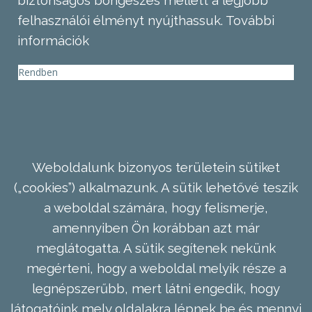
biztonságos böngészés mellett a legjobb
felhasználói élményt nyújthassuk.
További
információk
Rendben
Weboldalunk bizonyos területein sütiket
(„cookies”) alkalmazunk. A sütik lehetővé teszik
a weboldal számára, hogy felismerje,
amennyiben Ön korábban azt már
meglátogatta. A sütik segítenek nekünk
megérteni, hogy a weboldal melyik része a
legnépszerűbb, mert látni engedik, hogy
látogatóink mely oldalakra lépnek be és mennyi