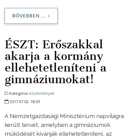
BŐVEBBEN ...
ÉSZT: Erőszakkal
akarja a kormány
ellehetetleníteni a
gimnáziumokat!
Kategória:
Közlemények
2017.07.02. 18:39
A Nemzetgazdasági Minisztérium napvilágra
került tervét, amelyben a gimnáziumok
működését kívánják ellehetetleníteni, az