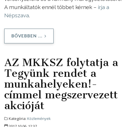
A munkáltatók ennél többet kérnek –
írja a
Népszava
.
BŐVEBBEN ...
AZ MKKSZ folytatja a
Tegyünk rendet a
munkahelyeken!-
címmel megszervezett
akcióját
Kategória:
Közlemények
2017.10.06. 12:37