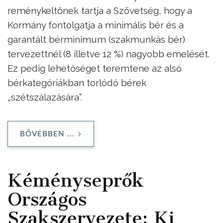
reménykeltőnek tartja a Szövetség, hogy a
Kormány fontolgatja a minimális bér és a
garantált bérminimum (szakmunkás bér)
tervezettnél (8 illetve 12 %) nagyobb emelését.
Ez pedig lehetőséget teremtene az alsó
bérkategóriákban torlódó bérek
„szétszálazására”.
BŐVEBBEN ...
Kéményseprők
Országos
Szakszervezete: Ki