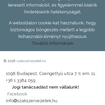
keresett információt, és figyelemmel kísérik
hirdetéseink hatékonyságát.
A weboldalon cookie-kat használunk, hogy
biztonságos böngészés mellett a legjobb
felhasználói élményt nyújthassuk.
További információk
© 2026
szakszervezetek.hu
1098 Budapest, Csengettyű utca 7. II. em. 11.
+36 1 3384 059
Jogi tanácsadást nem vállalunk!
Facebook
info
szakszervezetek.hu