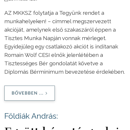
AZ MKKSZ folytatja a Tegyünk rendet a
munkahelyeken! – címmel megszervezett
akcióját, amelynek első szakaszáról éppen a
Tisztes Munka Napján vonnak mérleget.
Egyidejűleg egy csatlakozó akciót is indítanak
Romain Wolf CESI elnök jelenlétében a
Tisztességes Bér gondolatát követve a
Diplomás Bérminimum bevezetése érdekében.
BŐVEBBEN ...
Földiák András: