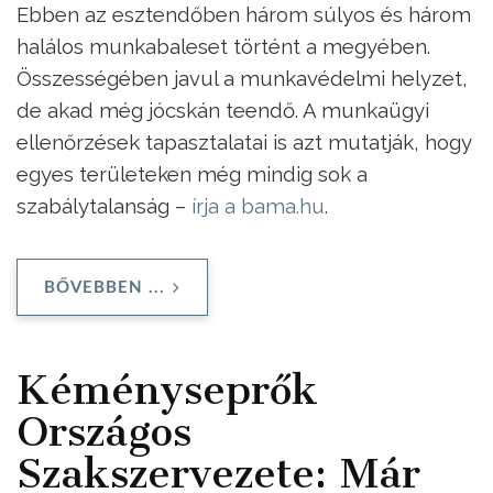
Ebben az esztendőben három súlyos és három
halálos munkabaleset történt a megyében.
Összességében javul a munkavédelmi helyzet,
de akad még jócskán teendő. A munkaügyi
ellenőrzések tapasztalatai is azt mutatják, hogy
egyes területeken még mindig sok a
szabálytalanság –
írja a bama.hu
.
BŐVEBBEN ...
Kéményseprők
Országos
Szakszervezete: Már