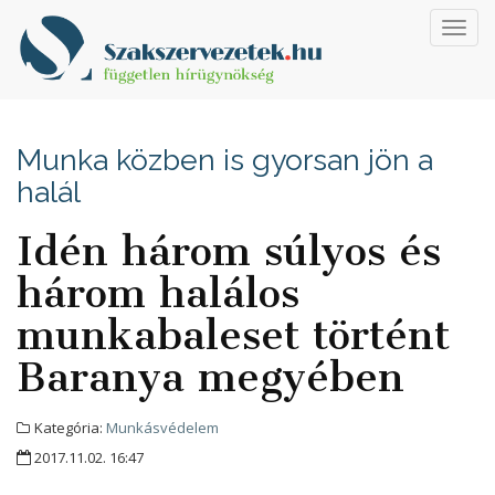
Toggl
navig
Munka közben is gyorsan jön a
halál
Idén három súlyos és
három halálos
munkabaleset történt
Baranya megyében
Kategória:
Munkásvédelem
2017.11.02. 16:47