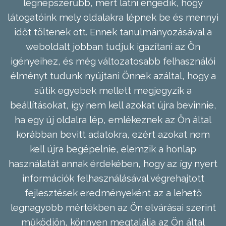
legnépszerűbb, mert látni engedik, hogy
látogatóink mely oldalakra lépnek be és mennyi
időt töltenek ott. Ennek tanulmányozásával a
weboldalt jobban tudjuk igazítani az Ön
igényeihez, és még változatosabb felhasználói
élményt tudunk nyújtani Önnek azáltal, hogy a
sütik egyebek mellett megjegyzik a
beállításokat, így nem kell azokat újra bevinnie,
ha egy új oldalra lép, emlékeznek az Ön által
korábban bevitt adatokra, ezért azokat nem
kell újra begépelnie, elemzik a honlap
használatát annak érdekében, hogy az így nyert
információk felhasználásával végrehajtott
fejlesztések eredményeként az a lehető
legnagyobb mértékben az Ön elvárásai szerint
működjön, könnyen megtalálja az Ön által