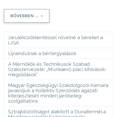
BŐVEBBEN ...
Járulékcsökkentéssel növelné a béreket a
LIGA
Újraindulnak a bértárgyalások
A Mérnökök és Technikusok Szabad
Szakszervezete: „Munkaerő piaci kihívások-
megoldások”
Magyar Egészségügyi Szakdolgozói Kamara:
javasoljuk a Kollektív Szerződés ágazati
kiterjesztését minden járóbeteg-
szolgáltatóra
Sztrájkbizottságot alakított a Dunaferrnél a
Mozdonyvezetők Szakszervezete