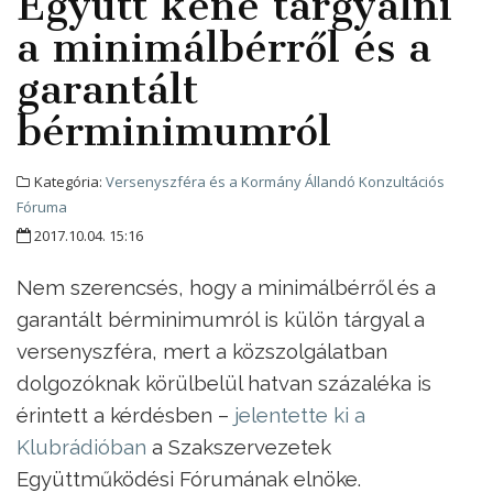
Együtt kéne tárgyalni
a minimálbérről és a
garantált
bérminimumról
Kategória:
Versenyszféra és a Kormány Állandó Konzultációs
Fóruma
2017.10.04. 15:16
Nem szerencsés, hogy a minimálbérről és a
garantált bérminimumról is külön tárgyal a
versenyszféra, mert a közszolgálatban
dolgozóknak körülbelül hatvan százaléka is
érintett a kérdésben –
jelentette ki a
Klubrádióban
a Szakszervezetek
Együttműködési Fórumának elnöke.