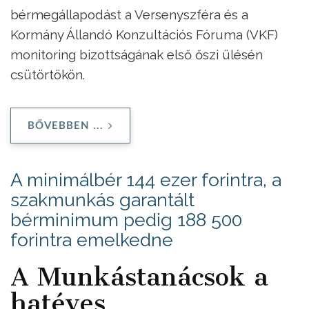
bérmegállapodást a Versenyszféra és a
Kormány Állandó Konzultációs Fóruma (VKF)
monitoring bizottságának első őszi ülésén
csütörtökön.
BŐVEBBEN ...
A minimálbér 144 ezer forintra, a
szakmunkás garantált
bérminimum pedig 188 500
forintra emelkedne
A Munkástanácsok a
hatéves