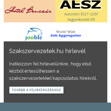
Autonóm ÉSZT-SZEF
Vagyonkezelő Kft.
Szakszervezetek.hu hírlevél
Iratkozzon fel hírlevelünkre, hogy első
kézből értesülhessen a
szakszervezetekkel kapcsolatos hírekről.
TOVÁBB A FELIRATKOZÁSHOZ