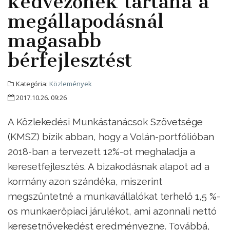
kedvezőnek tartaná a
megállapodásnál
magasabb
bérfejlesztést
Kategória:
Közlemények
2017.10.26. 09:26
A Közlekedési Munkástanácsok Szövetsége
(KMSZ) bízik abban, hogy a Volán-portfólióban
2018-ban a tervezett 12%-ot meghaladja a
keresetfejlesztés. A bizakodásnak alapot ad a
kormány azon szándéka, miszerint
megszűntetné a munkavállalókat terhelő 1,5 %-
os munkaerőpiaci járulékot, ami azonnali nettó
keresetnövekedést eredményezne. Továbbá,