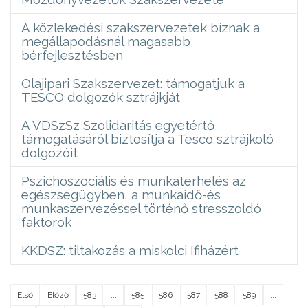
A közlekedési szakszervezetek bíznak a
megállapodásnál magasabb
bérfejlesztésben
Olajipari Szakszervezet: támogatjuk a
TESCO dolgozók sztrájkját
A VDSzSz Szolidaritás egyetértő
támogatásáról biztosítja a Tesco sztrájkoló
dolgozóit
Pszichoszociális és munkaterhelés az
egészségügyben, a munkaidő-és
munkaszervezéssel történő stresszoldó
faktorok
KKDSZ: tiltakozás a miskolci Ifiházért
Első
Előző
583
...
585
586
587
588
589
...