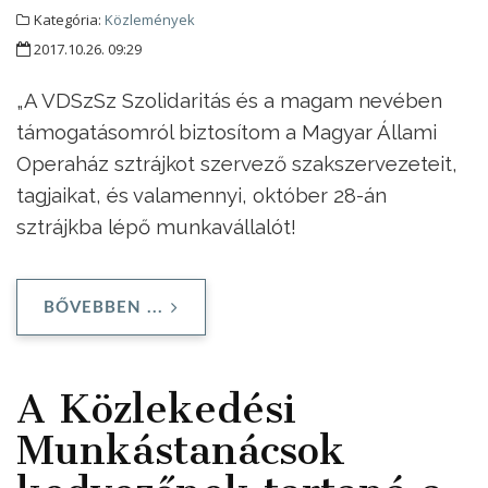
Kategória:
Közlemények
2017.10.26. 09:29
„A VDSzSz Szolidaritás és a magam nevében
támogatásomról biztosítom a Magyar Állami
Operaház sztrájkot szervező szakszervezeteit,
tagjaikat, és valamennyi, október 28-án
sztrájkba lépő munkavállalót!
BŐVEBBEN ...
A Közlekedési
Munkástanácsok