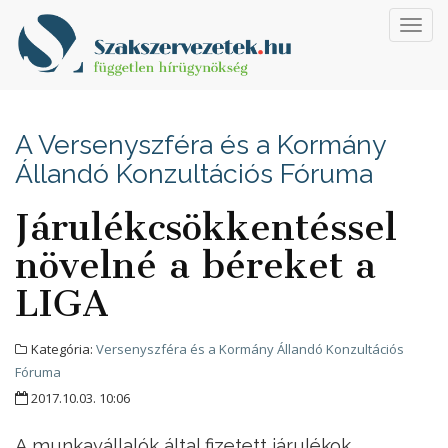
Toggl
navig
A Versenyszféra és a Kormány
Állandó Konzultációs Fóruma
Járulékcsökkentéssel
növelné a béreket a
LIGA
Kategória:
Versenyszféra és a Kormány Állandó Konzultációs
Fóruma
2017.10.03. 10:06
A munkavállalók által fizetett járulékok