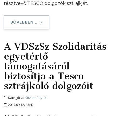
résztvevő TESCO dolgozók sztrájkját.
BŐVEBBEN ...
A VDSzSz Szolidaritás
egyetértő
támogatásáról
biztosítja a Tesco
sztrájkoló dolgozóit
Kategória:
Közlemények
2017.09.12. 13:42