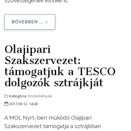
Szövetségének elnöke is.
BŐVEBBEN ...
Olajipari
Szakszervezet:
támogatjuk a TESCO
dolgozók sztrájkját
Kategória:
Közlemények
2017.09.12. 14:40
A MOL Nyrt.-ben működő Olajipari
Szakszervezet támogatja a sztrájkban