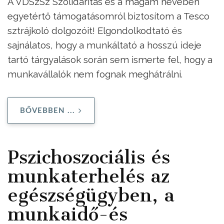
A VDSzSz Szolidaritás és a magam nevében
egyetértő támogatásomról biztosítom a Tesco
sztrájkoló dolgozóit! Elgondolkodtató és
sajnálatos, hogy a munkáltató a hosszú ideje
tartó tárgyalások során sem ismerte fel, hogy a
munkavállalók nem fognak meghátrálni.
BŐVEBBEN ...
Pszichoszociális és
munkaterhelés az
egészségügyben, a
munkaidő-és