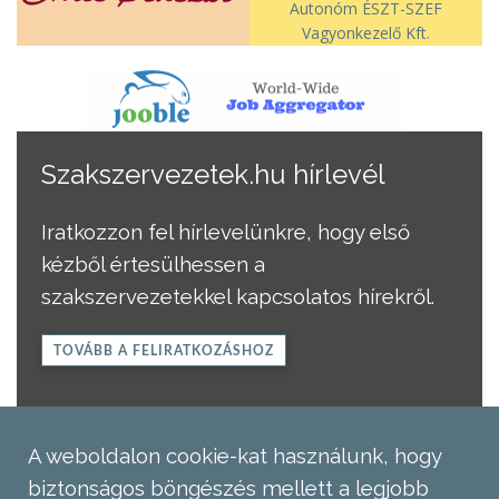
Autonóm ÉSZT-SZEF
Vagyonkezelő Kft.
Szakszervezetek.hu hírlevél
Iratkozzon fel hírlevelünkre, hogy első
kézből értesülhessen a
szakszervezetekkel kapcsolatos hírekről.
TOVÁBB A FELIRATKOZÁSHOZ
A weboldalon cookie-kat használunk, hogy
biztonságos böngészés mellett a legjobb