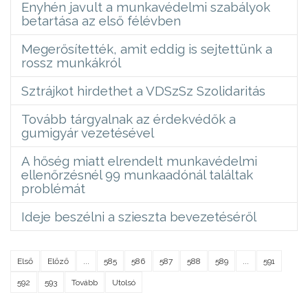
Enyhén javult a munkavédelmi szabályok
betartása az első félévben
Megerősítették, amit eddig is sejtettünk a
rossz munkákról
Sztrájkot hirdethet a VDSzSz Szolidaritás
Tovább tárgyalnak az érdekvédők a
gumigyár vezetésével
A hőség miatt elrendelt munkavédelmi
ellenőrzésnél 99 munkaadónál találtak
problémát
Ideje beszélni a szieszta bevezetéséről
Első
Előző
...
585
586
587
588
589
...
591
592
593
Tovább
Utolsó