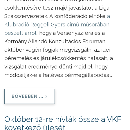
csökkentésére tesz majd javaslatot a Liga
Szakszervezetek. A konföderáció elnöke
a
Klubrádió Reggeli Gyors című műsorában
beszélt arról
, hogy a Versenyszféra és a
Kormány Állandó Konzultációs Fórumán
október végén fogják megvizsgálni az idei
béremelés és járulékcsökkentés hatásait, a
vizsgálat eredménye dönti majd el, hogy
módosítják-e a hatéves bérmegállapodást.
BŐVEBBEN ...
Október 12-re hívták össze a VKF
következő ülését