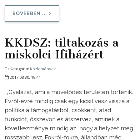
BŐVEBBEN ...
KKDSZ: tiltakozás a
miskolci Ifiházért
Kategória:
Közlemények
2017.08.30. 19:44
„Gyalázat, ami a művelődés területén történik.
Évről-évre mindig csak egy kicsit vesz vissza a
politika a támogatásból, csökkent, átad
funkciót, összevon és átszervez, aminek a
következménye mindig az, hogy a helyzet még
rosszabb lesz. Fokról-fokra, állandóan még