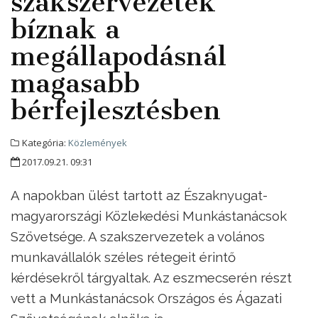
szakszervezetek
bíznak a
megállapodásnál
magasabb
bérfejlesztésben
Kategória:
Közlemények
2017.09.21. 09:31
A napokban ülést tartott az Északnyugat-
magyarországi Közlekedési Munkástanácsok
Szövetsége. A szakszervezetek a volános
munkavállalók széles rétegeit érintő
kérdésekről tárgyaltak. Az eszmecserén részt
vett a Munkástanácsok Országos és Ágazati