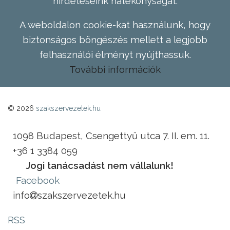
hirdetéseink hatékonyságát.
A weboldalon cookie-kat használunk, hogy
biztonságos böngészés mellett a legjobb
felhasználói élményt nyújthassuk.
További információk
© 2026
szakszervezetek.hu
1098 Budapest, Csengettyű utca 7. II. em. 11.
+36 1 3384 059
Jogi tanácsadást nem vállalunk!
Facebook
info
szakszervezetek.hu
RSS