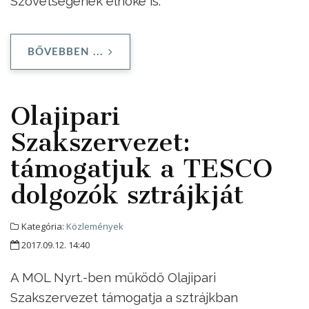
Szövetségének elnöke is.
BŐVEBBEN ...
Olajipari
Szakszervezet:
támogatjuk a TESCO
dolgozók sztrájkját
Kategória:
Közlemények
2017.09.12. 14:40
A MOL Nyrt.-ben működő Olajipari
Szakszervezet támogatja a sztrájkban