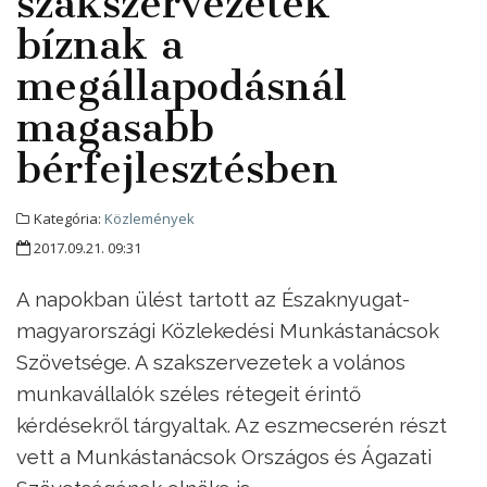
szakszervezetek
bíznak a
megállapodásnál
magasabb
bérfejlesztésben
Kategória:
Közlemények
2017.09.21. 09:31
A napokban ülést tartott az Északnyugat-
magyarországi Közlekedési Munkástanácsok
Szövetsége. A szakszervezetek a volános
munkavállalók széles rétegeit érintő
kérdésekről tárgyaltak. Az eszmecserén részt
vett a Munkástanácsok Országos és Ágazati