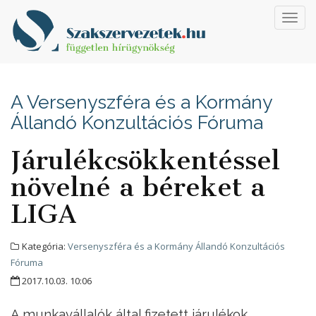
Toggl
navig
A Versenyszféra és a Kormány
Állandó Konzultációs Fóruma
Járulékcsökkentéssel
növelné a béreket a
LIGA
Kategória:
Versenyszféra és a Kormány Állandó Konzultációs
Fóruma
2017.10.03. 10:06
A munkavállalók által fizetett járulékok