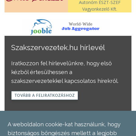
Autonóm ÉSZT-SZEF
Vagyonkezelő Kft.
Szakszervezetek.hu hírlevél
Iratkozzon fel hírlevelünkre, hogy első
kézből értesülhessen a
szakszervezetekkel kapcsolatos hírekről.
TOVÁBB A FELIRATKOZÁSHOZ
A weboldalon cookie-kat használunk, hogy
biztonságos böngészés mellett a legjobb