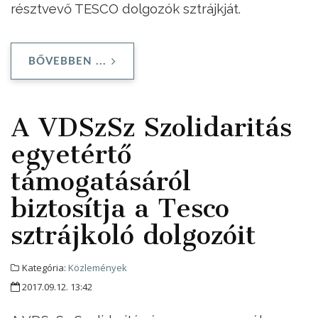
résztvevő TESCO dolgozók sztrájkját.
BŐVEBBEN ...
A VDSzSz Szolidaritás
egyetértő
támogatásáról
biztosítja a Tesco
sztrájkoló dolgozóit
Kategória:
Közlemények
2017.09.12. 13:42