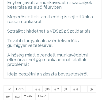
Enyhén javult a munkavédelmi szabályok
betartása az első félévben
Megerősítették, amit eddig is sejtettünk a
rossz munkákról
Sztrájkot hirdethet a VDSzSz Szolidaritás
Tovább tárgyalnak az érdekvédők a
gumigyár vezetésével
A hőség miatt elrendelt munkavédelmi
ellenőrzésnél 99 munkaadónál találtak
problémát
Ideje beszélni a szieszta bevezetéséről
Első
Előző
...
585
586
587
588
589
...
591
592
593
Tovább
Utolsó