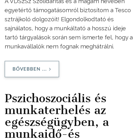
A VDSzSz Szolidaritás és a magam nevében
egyetértő támogatásomról biztosítom a Tesco
sztrájkoló dolgozóit! Elgondolkodtató és
sajnálatos, hogy a munkáltató a hosszú ideje
tartó tárgyalások során sem ismerte fel, hogy a
munkavállalók nem fognak meghátrálni.
BŐVEBBEN ...
Pszichoszociális és
munkaterhelés az
egészségügyben, a
munkaidő-és