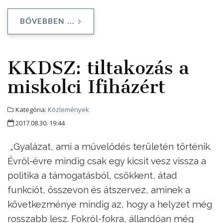
BŐVEBBEN ...
KKDSZ: tiltakozás a
miskolci Ifiházért
Kategória:
Közlemények
2017.08.30. 19:44
„Gyalázat, ami a művelődés területén történik.
Évről-évre mindig csak egy kicsit vesz vissza a
politika a támogatásból, csökkent, átad
funkciót, összevon és átszervez, aminek a
következménye mindig az, hogy a helyzet még
rosszabb lesz. Fokról-fokra, állandóan még