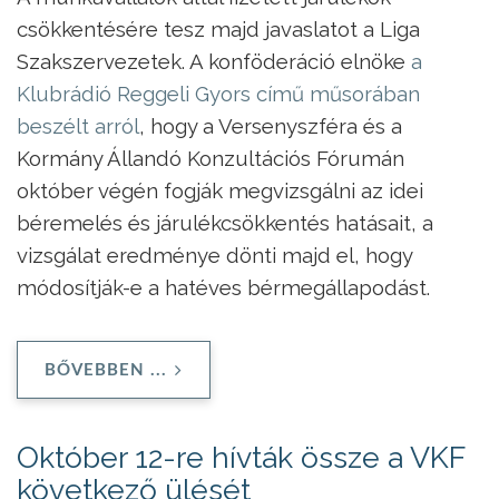
csökkentésére tesz majd javaslatot a Liga
Szakszervezetek. A konföderáció elnöke
a
Klubrádió Reggeli Gyors című műsorában
beszélt arról
, hogy a Versenyszféra és a
Kormány Állandó Konzultációs Fórumán
október végén fogják megvizsgálni az idei
béremelés és járulékcsökkentés hatásait, a
vizsgálat eredménye dönti majd el, hogy
módosítják-e a hatéves bérmegállapodást.
BŐVEBBEN ...
Október 12-re hívták össze a VKF
következő ülését