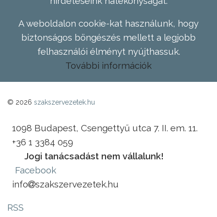
hirdetéseink hatékonyságát.
A weboldalon cookie-kat használunk, hogy
biztonságos böngészés mellett a legjobb
felhasználói élményt nyújthassuk.
További információk
© 2026
szakszervezetek.hu
1098 Budapest, Csengettyű utca 7. II. em. 11.
+36 1 3384 059
Jogi tanácsadást nem vállalunk!
Facebook
info
szakszervezetek.hu
RSS