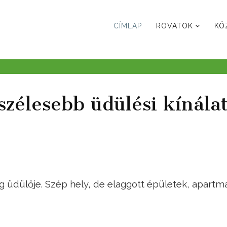
CÍMLAP
ROVATOK
KÖ
zélesebb üdülési kínálat
 üdülője. Szép hely, de elaggott épületek, apartm