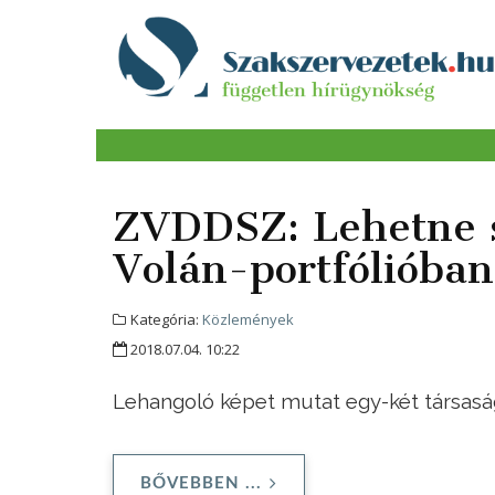
ZVDDSZ: Lehetne s
Volán-portfólióban
Kategória:
Közlemények
2018.07.04. 10:22
Lehangoló képet mutat egy-két társaság
BŐVEBBEN ...