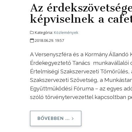
Az érdekszövetsége
képviselnek a cafe
Kategória:
Közlemények
2018.06.29. 19:57
A Versenyszféra és a Kormány Állandó K
Érdekegyeztető Tanács munkavállalói ol
Értelmiségi Szakszervezeti Tömörülés, 
Szakszervezeti Szövetség, a Munkásta
Együttműködési Fóruma – az egyes adó
szóló törvénytervezettel kapcsoltban p
BŐVEBBEN ...