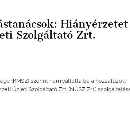
stanácsok: Hiányérzetet
ti Szolgáltató Zrt.
ge (KMSZ) szerint nem váltotta be a hozzáfűzött
ti Üzleti Szolgáltató Zrt. (NÜSZ Zrt.) szolgáltatása