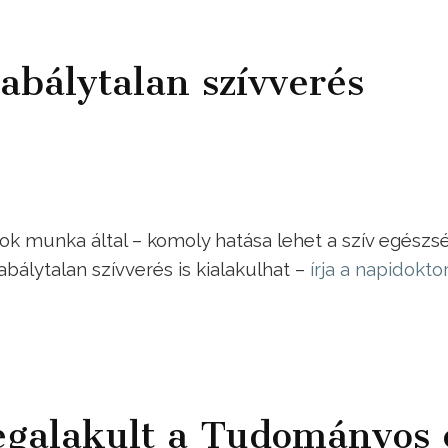
abálytalan szívverés
 munka által – komoly hatása lehet a szív egészs
bálytalan szívverés is kialakulhat –
írja a napidokto
egalakult a Tudományos 