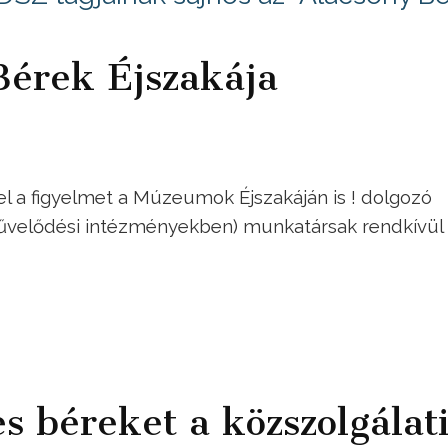
érek Éjszakája
l a figyelmet a Múzeumok Éjszakáján is ! dolgozó
zművelődési intézményekben) munkatársak rendkívül
s béreket a közszolgálat