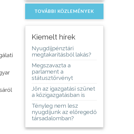
TOVÁBBI KÖZLEMÉNYEK
Kiemelt hírek
Nyugdíjpénztári
megtakarításból lakás?
álati
Megszavazta a
parlament a
gyar
státusztörvényt
Jön az igazgatási szünet
sáról
a közigazgatásban is
Tényleg nem lesz
nyugdíjunk az elöregedő
társadalomban?