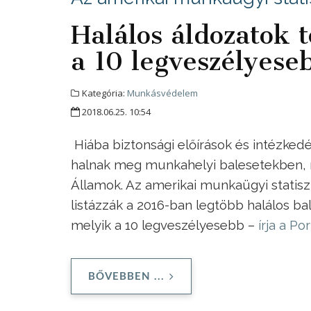
Halálos áldozatok 
a 10 legveszélyes
Kategória:
Munkásvédelem
2018.06.25. 10:54
Hiába biztonsági előírások és intézke
halnak meg munkahelyi balesetekben, mé
Államok. Az amerikai munkaügyi statiszt
listázzák a 2016-ban legtöbb halálos b
melyik a 10 legveszélyesebb –
írja a Por
BŐVEBBEN ...