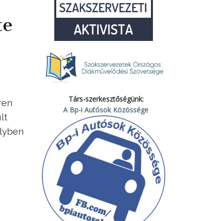
te
Társ-szerkesztőségünk:
ren
A Bp-i Autósok Közössége
lt
lyben