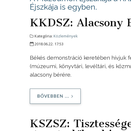
Éjszkája is egyben.
KKDSZ: Alacsony B
Kategória:
Közlemények
2018.06.22. 17:53
Békés demonstráció keretében hívjuk fe
(múzeumi, könyvtári, levéltári, és kö
alacsony bérére.
BŐVEBBEN ...
KSZSZ: Tisztessége