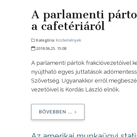
A parlamenti párt
a cafetériáról
Kategória:
Közlemények
2018.06.25. 15:08
A parlamenti pártok frakcióvezetőivel 
nyújtható egyes juttatások adómentes
Szövetség. Ugyanakkor erről megbeszélés
vezetőivel is Kordás László elnök.
BŐVEBBEN ...
Az amerikai munkaügyi stati