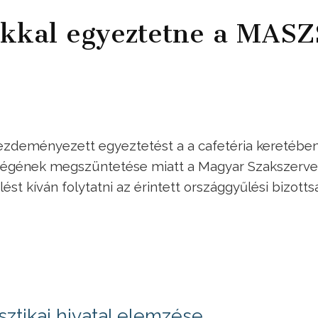
okkal egyeztetne a MAS
kezdeményezett egyeztetést a a cafetéria keretébe
ségének megszüntetése miatt a Magyar Szakszerve
t kíván folytatni az érintett országgyűlési bizott
sztikai hivatal elemzése