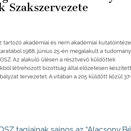
k Szakszervezete
 tartozó akadémiai és nem akadémiai kutatóintéze
aratából 1988. június 25-én megalakult a tudomán
OSZ. Az alakuló ülésen a résztvevő küldöttek
ből létrehozott bizottság által előzetesen készítet
ályzat tervezetet. A vitában a 205 küldött közül 37
SZ tagjainak sajnos az “Alacsony B