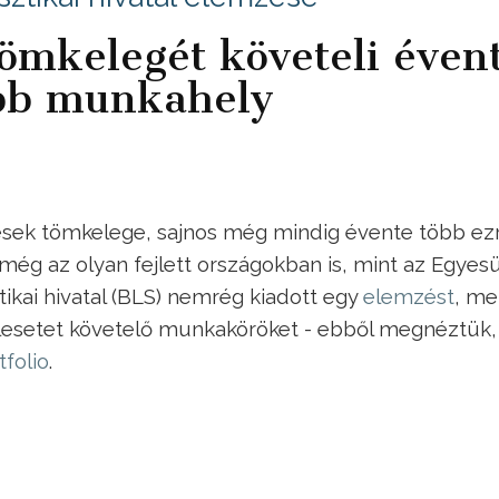
tömkelegét követeli éven
ebb munkahely
dések tömkelege, sajnos még mindig évente több ez
g az olyan fejlett országokban is, mint az Egyesü
ikai hivatal (BLS) nemrég kiadott egy
elemzést
, me
alesetet követelő munkaköröket - ebből megnéztük,
tfolio
.