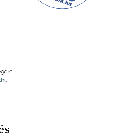
égére
r.hu
.
és