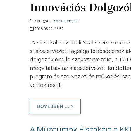
Innovációs Dolgozó
Kategória:
Közlemények
2018.06.23. 16:52
A Közalkalmazottak Szakszervezetéhez
szakszervezeti tagsága többségének ak
dolgozók önálló szakszervezete, a TUD
megvitatták az alapszervezeti küldötteik
program és szervezeti és működési szab
vettek részt.
BŐVEBBEN ...
A Múzeumok Éjszakája a KKD