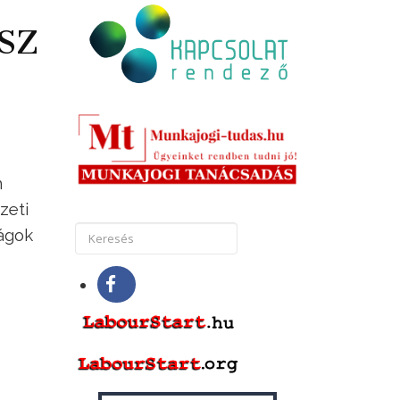
ZSZ
n
zeti
ságok