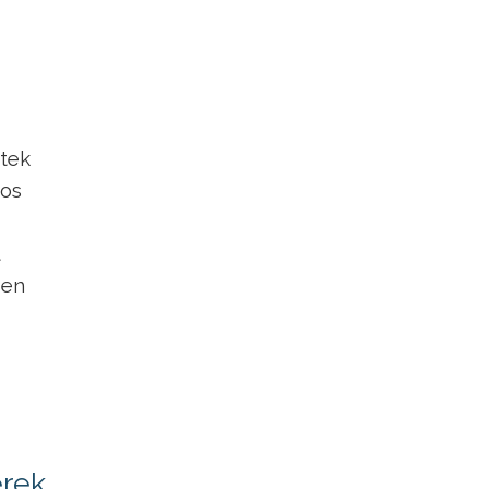
tek
yos
t
-en
érek