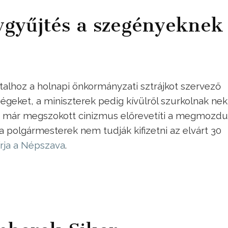
ygyűjtés a szegényeknek
talhoz a holnapi önkormányzati sztrájkot szervező
égeket, a miniszterek pedig kívülről szurkolnak neki
n már megszokott cinizmus előrevetíti a megmozdu
a polgármesterek nem tudják kifizetni az elvárt 30
írja a Népszava
.