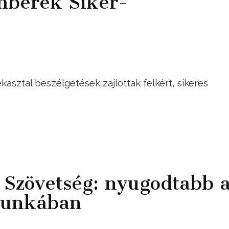
mberek Siker-
kasztal beszélgetések zajlottak felkért, sikeres
Szövetség: nyugodtabb 
munkában