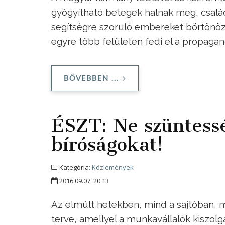
gyógyítható betegek halnak meg, család
segítségre szoruló embereket börtönözn
egyre több felületen fedi el a propaga
BŐVEBBEN ...
ÉSZT: Ne szüntes
bíróságokat!
Kategória:
Közlemények
2016.09.07. 20:13
Az elmúlt hetekben, mind a sajtóban, 
terve, amellyel a munkavállalók kiszolgá