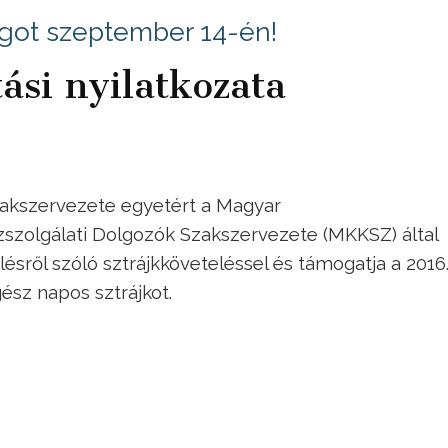
agot szeptember 14-én!
ási nyilatkozata
akszervezete egyetért a Magyar
zszolgálati Dolgozók Szakszervezete
(MKKSZ) által
ről szóló sztrájkköveteléssel és támogatja a 2016
sz napos sztrájkot.