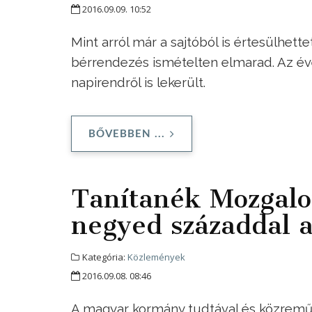
2016.09.09. 10:52
Mint arról már a sajtóból is értesülhett
bérrendezés ismételten elmarad. Az év
napirendről is lekerült.
BŐVEBBEN ...
Tanítanék Mozgalo
negyed századdal a
Kategória:
Közlemények
2016.09.08. 08:46
A magyar kormány tudtával és közremű