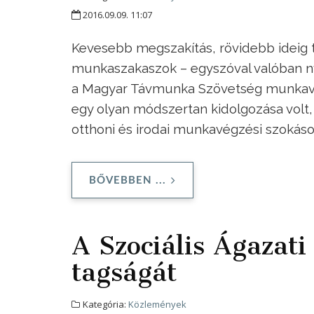
2016.09.09. 11:07
Kevesebb megszakítás, rövidebb ideig 
munkaszakaszok – egyszóval valóban 
a Magyar Távmunka Szövetség munkavégzé
egy olyan módszertan kidolgozása volt
otthoni és irodai munkavégzési szokáso
BŐVEBBEN ...
A Szociális Ágazati
tagságát
Kategória:
Közlemények