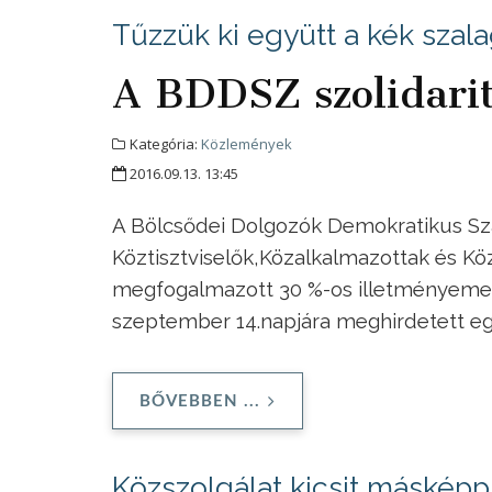
Tűzzük ki együtt a kék szal
A BDDSZ szolidarit
Kategória:
Közlemények
2016.09.13. 13:45
A Bölcsődei Dolgozók Demokratikus Sz
Köztisztviselők,
Közalkalmazottak és Kö
megfogalmazott 30 %-os illetményemelés
szeptember 14.napjára meghirdetett egé
BŐVEBBEN ...
Közszolgálat kicsit másképp