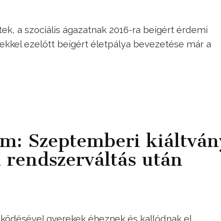
etek, a szociális ágazatnak 2016-ra beígért érdemi
ekkel ezelőtt beígért életpálya bevezetése már a
m: Szeptemberi kiáltván
 rendszerváltás után
ködésével gyerekek éheznek és kallódnak el,