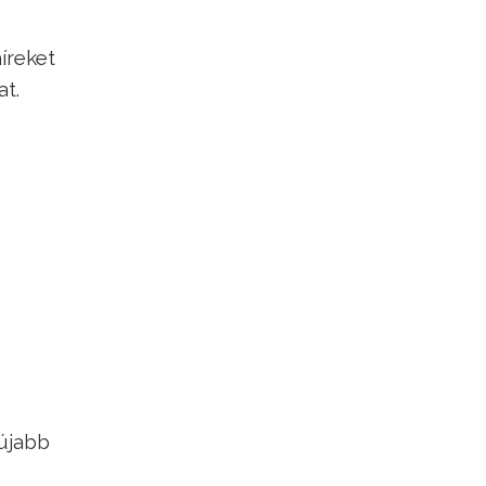
íreket
t.
 újabb