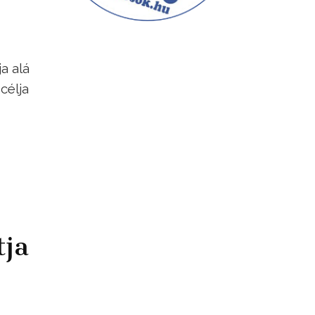
a alá
célja
tja