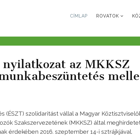
CÍMLAP
ROVATOK
KÖ
i nyilatkozat az MKKSZ
 munkabeszüntetés melle
 (ÉSZT) szolidaritást vállal a Magyar Köztisztviselő
gozók Szakszervezetének (MKKSZ) által meghirdete
ak érdekében 2016. szeptember 14-i sztrájkjával.