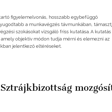
tartó figyelemelvonás, hosszabb egybefüggő
nyugodtabb a munkavégzés távmunkában, támasztj
si szokásokat vizsgáló friss kutatása. A kutatás 
, amely objektív módon tudja mérni és elemezni az
kban jelentkező eltéréseket.
 Sztrájkbizottság mozgósí