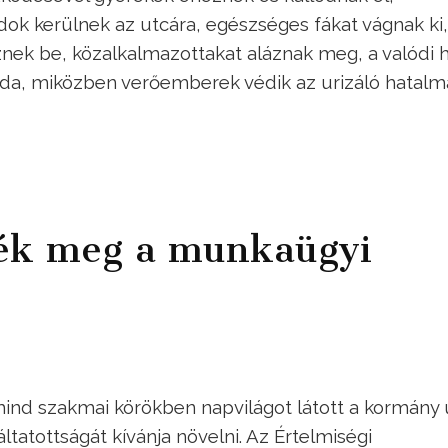
ok kerülnek az utcára, egészséges fákat vágnak ki,
ek be, közalkalmazottakat aláznak meg, a valódi h
nda, miközben verőemberek védik az urizáló hatalma
sék meg a munkaügyi
mind szakmai körökben napvilágot látott a kormány
ltatottságát kívánja növelni. Az Értelmiségi