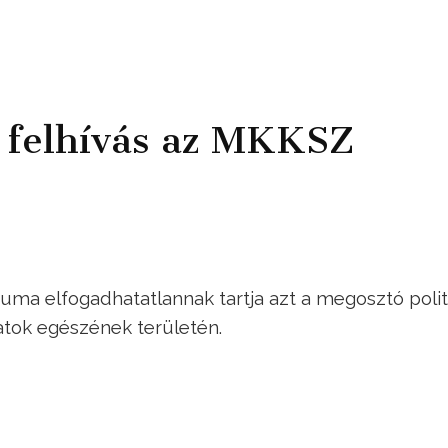
i felhívás az MKKSZ
ma elfogadhatatlannak tartja azt a megosztó politi
atok egészének területén.