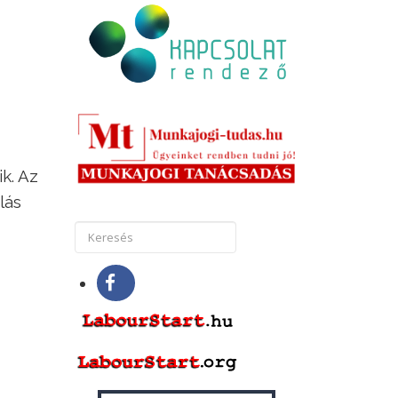
k. Az
lás