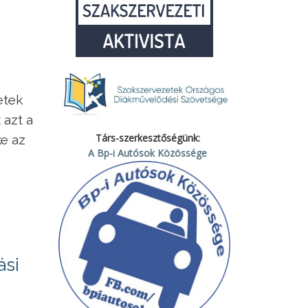
etek
 azt a
Társ-szerkesztőségünk:
ke az
A Bp-i Autósok Közössége
ási