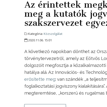
Az érintettek meg
meg a kutatók jogv
szakszervezet egye
Kategória:
Közszolgálat
2020.11.06. 15:01
A következő napokban dönthet az Orszá
törvénytervezetről, amely az Eötvös Lo
dolgozóit megfosztja a közalkalmazotti
hatálya alá. Az Innovációs- és Technoló
erősítette meg
: van szándék „a teljesí
foglalkoztatási jogviszony kialakítására
megteremtése, „korszerű és rugalmas b