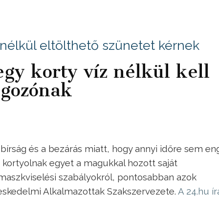
nélkül eltölthető szünetet kérnek
gy korty víz nélkül kell
olgozónak
írság és a bezárás miatt, hogy annyi időre sem en
 kortyolnak egyet a magukkal hozott saját
t maszkviselési szabályokról, pontosabban azok
reskedelmi Alkalmazottak Szakszervezete.
A 24.hu ír