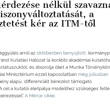
kérdezése nélkül szavazn
iszonyváltoztatását, a
ztetést kér az ITM-től
ggyűlés arról az
októberben benyújtott
kormánypá
ránd Kutatási Hálózat (a korábbi akadémiai kutatóhá
 státuszuktól, és átsorolja őket a Munka Törvénykö
giai Minisztérium ezzel kapcsolatban
még júliusban
tmény alapú, differenciált bérezést támogató
”. A cél a kutatói életpálya modellhez szükséges felt
érezéssel”.
A Mérce cikke
.