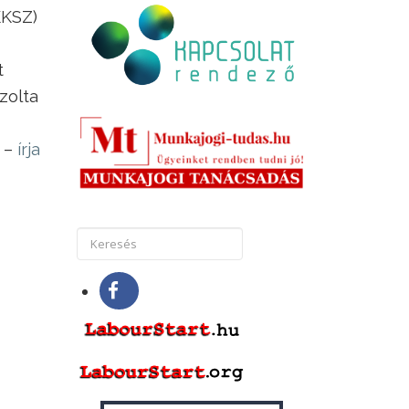
KKSZ)
t
zolta
t –
írja