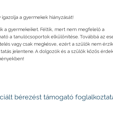
 igazolja a gyermekek hiányzását!
ik a gyermekeiket. Féltik, mert nem megfelelő a
ható a tanulócsoportok elkülönítése. Továbbá az es
elés vagy csak megkésve, ezért a szülők nem érzik
tatás jelentene. A dolgozók és a szülők közös érde
zményekben!
nciált bérezést támogató foglalkoztat