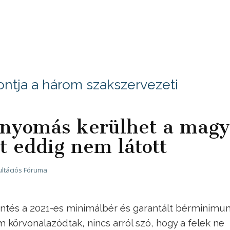
ontja a három szakszervezeti
 nyomás kerülhet a magy
 eddig nem látott
ltációs Fóruma
döntés a 2021-es minimálbér és garantált bérminimu
 körvonalazódtak, nincs arról szó, hogy a felek ne