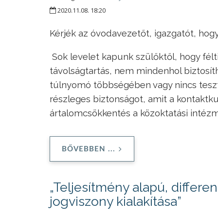
2020.11.08. 18:20
Kérjék az óvodavezetőt, igazgatót, hogy
Sok levelet kapunk szülőktől, hogy félt
távolságtartás, nem mindenhol biztosít
túlnyomó többségében vagy nincs teszt
részleges biztonságot, amit a kontaktku
ártalomcsökkentés a közoktatási inté
BŐVEBBEN ...
„Teljesítmény alapú, differe
jogviszony kialakítása”