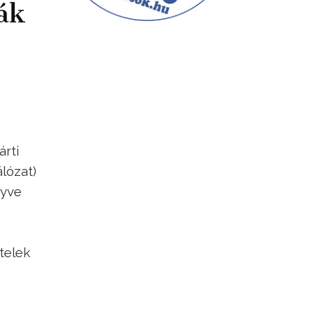
ák
rti
lózat)
nyve
ételek