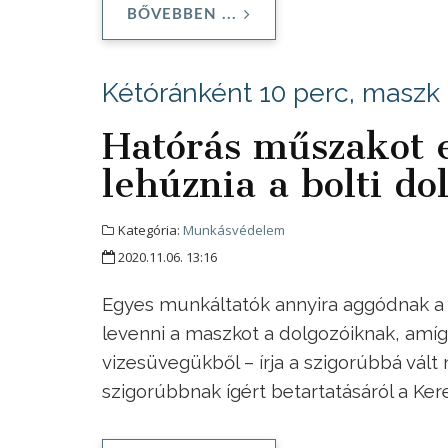
BŐVEBBEN ...
Kétóránként 10 perc, maszk 
Hatórás műszakot e
lehúznia a bolti d
Kategória:
Munkásvédelem
2020.11.06. 13:16
Egyes munkáltatók annyira aggódnak a b
levenni a maszkot a dolgozóiknak, amíg
vizesüvegükből – írja a szigorúbbá vál
szigorúbbnak ígért betartatásáról a Ke