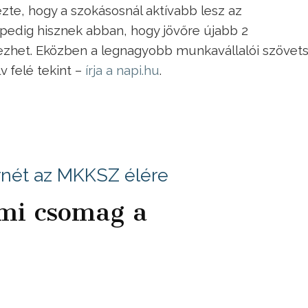
zte, hogy a szokásosnál aktívabb lesz az
pedig hisznek abban, hogy jövőre újabb 2
ezhet. Eközben a legnagyobb munkavállalói szövet
v felé tekint –
írja a napi.hu
.
ernét az MKKSZ élére
mi csomag a