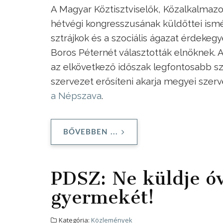
A Magyar Köztisztviselők, Közalkalmaz
hétvégi kongresszusának küldöttei ismé
sztrájkok és a szociális ágazat érdekeg
Boros Péternét választották elnöknek. 
az elkövetkező időszak legfontosabb sza
szervezet erősíteni akarja megyei sze
a Népszava
.
BŐVEBBEN ...
PDSZ: Ne küldje óv
gyermekét!
Kategória:
Közlemények