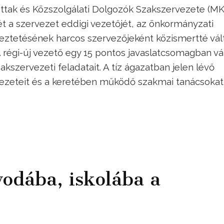
ottak és Közszolgálati Dolgozók Szakszervezete (M
t a szervezet eddigi vezetőjét, az önkormányzati
yeztetésének harcos szervezőjeként közismertté vál
A régi-új vezető egy 15 pontos javaslatcsomagban vá
kszervezeti feladatait. A tíz ágazatban jelen lévő
rvezeteit és a keretében működő szakmai tanácsoka
odába, iskolába a