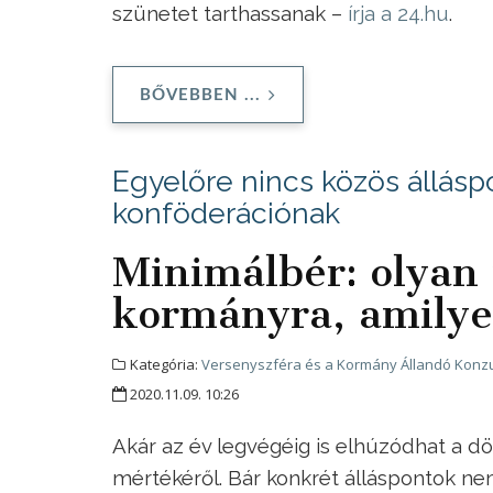
szünetet tarthassanak –
írja a 24.hu
.
BŐVEBBEN ...
Egyelőre nincs közös állásp
konföderációnak
Minimálbér: olyan
kormányra, amilyet
Kategória:
Versenyszféra és a Kormány Állandó Konzu
2020.11.09. 10:26
Akár az év legvégéig is elhúzódhat a 
mértékéről. Bár konkrét álláspontok nem