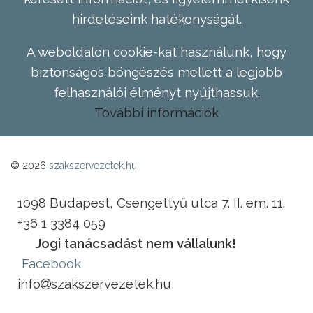
hirdetéseink hatékonyságát.
A weboldalon cookie-kat használunk, hogy
biztonságos böngészés mellett a legjobb
felhasználói élményt nyújthassuk.
További információk
© 2026
szakszervezetek.hu
1098 Budapest, Csengettyű utca 7. II. em. 11.
+36 1 3384 059
Jogi tanácsadást nem vállalunk!
Facebook
info
szakszervezetek.hu