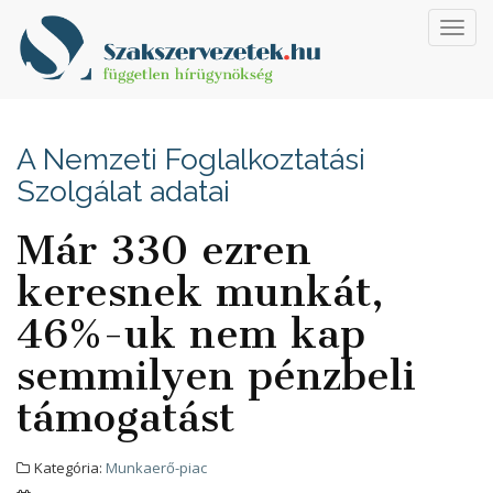
Toggl
navig
A Nemzeti Foglalkoztatási
Szolgálat adatai
Már 330 ezren
keresnek munkát,
46%-uk nem kap
semmilyen pénzbeli
támogatást
Kategória:
Munkaerő-piac