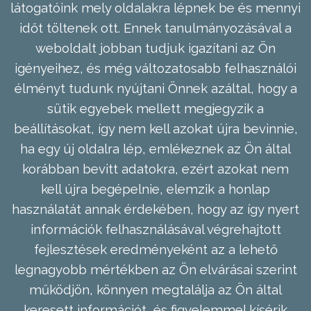
látogatóink mely oldalakra lépnek be és mennyi
időt töltenek ott. Ennek tanulmányozásával a
weboldalt jobban tudjuk igazítani az Ön
igényeihez, és még változatosabb felhasználói
élményt tudunk nyújtani Önnek azáltal, hogy a
sütik egyebek mellett megjegyzik a
beállításokat, így nem kell azokat újra bevinnie,
ha egy új oldalra lép, emlékeznek az Ön által
korábban bevitt adatokra, ezért azokat nem
kell újra begépelnie, elemzik a honlap
használatát annak érdekében, hogy az így nyert
információk felhasználásával végrehajtott
fejlesztések eredményeként az a lehető
legnagyobb mértékben az Ön elvárásai szerint
működjön, könnyen megtalálja az Ön által
keresett információt, és figyelemmel kísérik