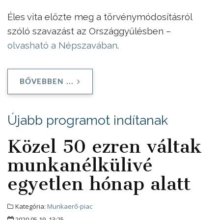
Éles vita előzte meg a törvénymódosításról
szóló szavazást az Országgyűlésben –
olvasható a Népszavában
.
BŐVEBBEN ...
Újabb programot indítanak
Közel 50 ezren váltak
munkanélkülivé
egyetlen hónap alatt
Kategória:
Munkaerő-piac
2020.05.19. 13:25