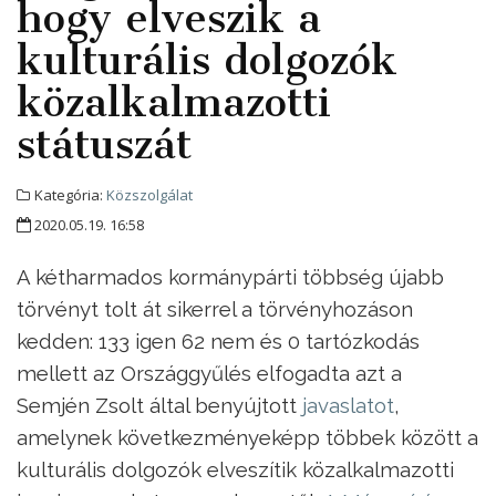
hogy elveszik a
kulturális dolgozók
közalkalmazotti
státuszát
Kategória:
Közszolgálat
2020.05.19. 16:58
A kétharmados kormánypárti többség újabb
törvényt tolt át sikerrel a törvényhozáson
kedden: 133 igen 62 nem és 0 tartózkodás
mellett az Országgyűlés elfogadta azt a
Semjén Zsolt által benyújtott
javaslatot
,
amelynek következményeképp többek között a
kulturális dolgozók elveszítik közalkalmazotti