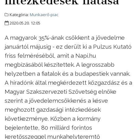
intézkedések hatása
Kategória:
Munkaerő-piac
2020.05.20. 12:05
A magyarok 35%-ának csökkent a jövedelme
januártól májusig - ez derült ki a Pulzus Kutató
friss felméréséből, amit a Napi.hu
megbízásából készítettek. A legrosszabb
helyzetben a fiatalok és a budapestiek vannak.
A híradónk által megkérdezett közgazdász és a
Magyar Szakszervezeti Szövetség elnöke
szerint a jövedelemcsökkenés a késve
meghozott gazdasági intézkedések
következménye. Közben a kormány
bejelentette, 80 milliárd forintos
keretösszeggel munkahelyteremtő