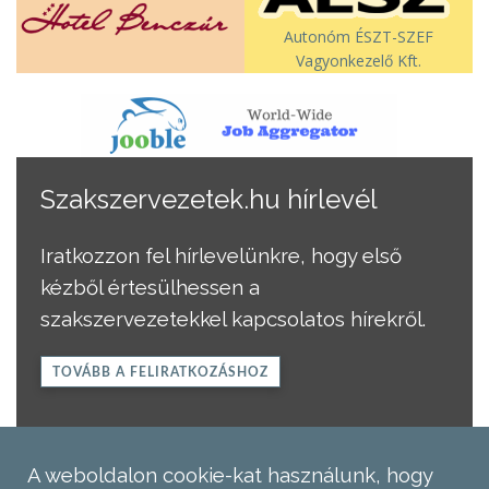
Autonóm ÉSZT-SZEF
Vagyonkezelő Kft.
Szakszervezetek.hu hírlevél
Iratkozzon fel hírlevelünkre, hogy első
kézből értesülhessen a
szakszervezetekkel kapcsolatos hírekről.
TOVÁBB A FELIRATKOZÁSHOZ
A weboldalon cookie-kat használunk, hogy