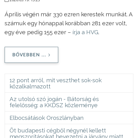
Április végén már 330 ezren kerestek munkát. A
számuk egy hónappal korábban 281 ezer volt,
egy éve pedig 155 ezer –
írja a HVG
.
BŐVEBBEN ...
12 pont arról, mit veszthet sok-sok
közalkalmazott
Az utolsó szó jogán - Bátorság és
felelősség: a KKDSZ közleménye
Elbocsátások Oroszlányban
Öt budapesti cégből négynél kellett
megszorításokat bevezetni a járvány miatt