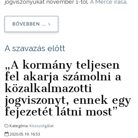
jogviszonyukat november 1-től.
A Mérce írása
.
BŐVEBBEN ...
A szavazás előtt
„A kormány teljesen
fel akarja számolni a
közalkalmazotti
jogviszonyt, ennek egy
fejezetét látni most”
Kategória:
Közszolgálat
2020.05.19. 16:53