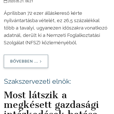
2020.05.21. 06:21
Áprilisban 72 ezer álláskereső kérte
nyilvántartásba vételét, ez 26,5 százalékkal
több a tavalyi, ugyanezen időszakra vonatkozó
adatnál, derült ki a Nemzeti Foglalkoztatási
Szolgálat (NFSZ) közleményéből.
BŐVEBBEN ...
Szakszervezeti elnök:
Most látszik a
megkésett gazdasági