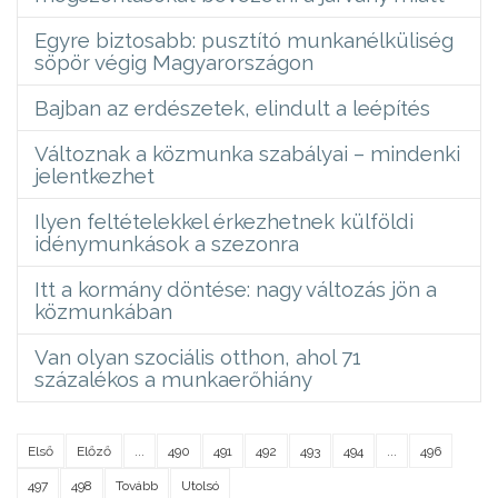
Egyre biztosabb: pusztító munkanélküliség
söpör végig Magyarországon
Bajban az erdészetek, elindult a leépítés
Változnak a közmunka szabályai – mindenki
jelentkezhet
Ilyen feltételekkel érkezhetnek külföldi
idénymunkások a szezonra
Itt a kormány döntése: nagy változás jön a
közmunkában
Van olyan szociális otthon, ahol 71
százalékos a munkaerőhiány
Első
Előző
...
490
491
492
493
494
...
496
497
498
Tovább
Utolsó