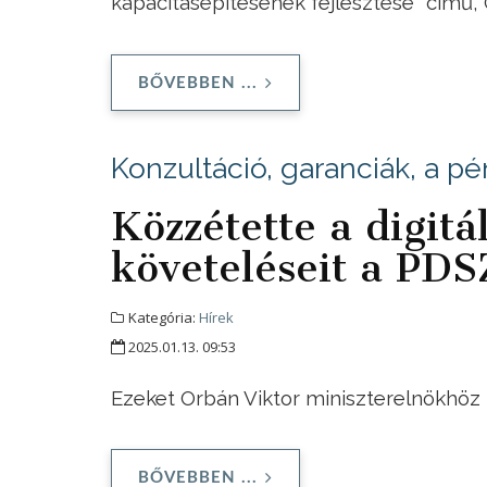
kapacitásépítésének fejlesztése" című,
BŐVEBBEN ...
Konzultáció, garanciák, a p
Közzétette a digitál
követeléseit a PDS
Kategória:
Hírek
2025.01.13. 09:53
Ezeket Orbán Viktor miniszterelnökhöz is
BŐVEBBEN ...