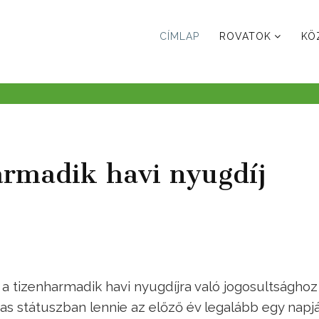
CÍMLAP
ROVATOK
KÖ
armadik havi nyugdíj
a tizenharmadik havi nyugdíjra való jogosultsághoz
jas státuszban lennie az előző év legalább egy napj