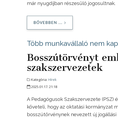
már nyugdíjban részesülő jogosultnak.
BŐVEBBEN ...
Több munkavállaló nem kapt
Bosszútörvényt em
szakszervezetek
Kategória:
Hírek
2025.01.17. 21:18
A Pedagógusok Szakszervezete (PSZ) 
követeli, hogy az oktatási kormányzat m
bosszútörvénynek nevezett új jogállási