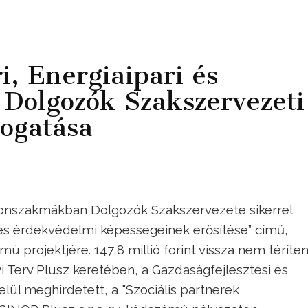
, Energiaipari és
olgozók Szakszervezeti
ogatása
okonszakmákban Dolgozók Szakszervezete sikerrel
és érdekvédelmi képességeinek erősítése” című,
 projektjére. 147,8 millió forint vissza nem téríte
i Terv Plusz keretében, a Gazdaságfejlesztési és
lül meghirdetett, a "Szociális partnerek