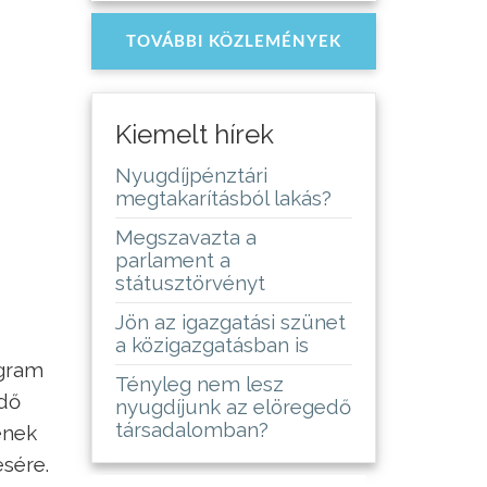
TOVÁBBI KÖZLEMÉNYEK
Kiemelt hírek
Nyugdíjpénztári
megtakarításból lakás?
Megszavazta a
parlament a
státusztörvényt
Jön az igazgatási szünet
a közigazgatásban is
ogram
Tényleg nem lesz
ndő
nyugdíjunk az elöregedő
társadalomban?
ének
sére.