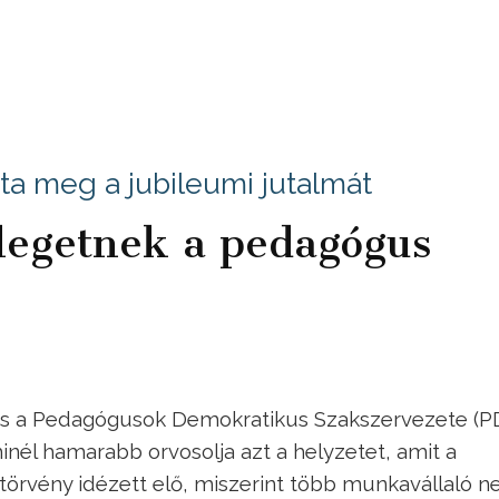
a meg a jubileumi jutalmát
legetnek a pedagógus
és a Pedagógusok Demokratikus Szakszervezete (P
inél hamarabb orvosolja azt a helyzetet, amit a
 törvény idézett elő, miszerint több munkavállaló 