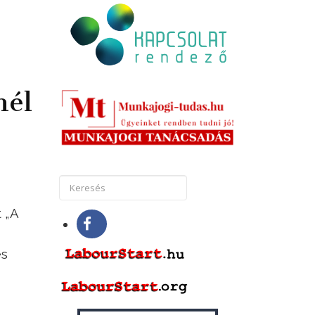
nél
 „A
és