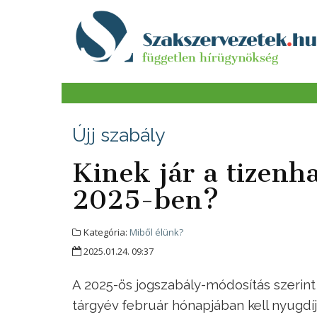
Újj szabály
Kinek jár a tizenh
2025-ben?
Kategória:
Miből élünk?
2025.01.24. 09:37
A 2025-ös jogszabály-módosítás szerint 
tárgyév február hónapjában kell nyugdí