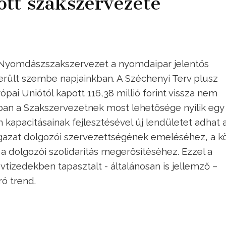
ott szakszervezete
a Nyomdászszakszervezet a nyomdaipar jelentős
került szembe napjainkban. A Széchenyi Terv plusz
ai Uniótól kapott 116,38 millió forint vissza nem
an a Szakszervezetnek most lehetősége nyílik egy 
n kapacitásainak fejlesztésével új lendületet adhat
ágazat dolgozói szervezettségének emeléséhez, a k
a dolgozói szolidaritás megerősítéséhez. Ezzel a
tizedekben tapasztalt - általánosan is jellemző –
ró trend.