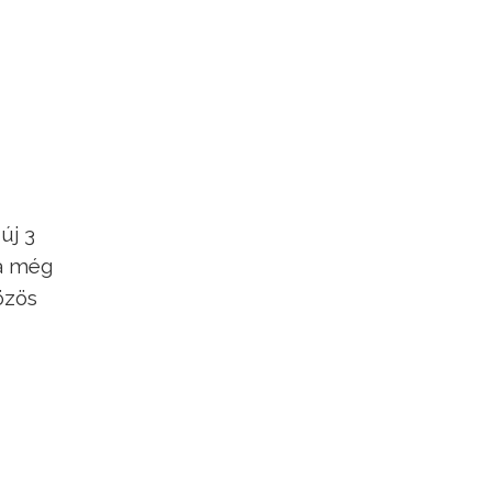
új 3
 a még
özös