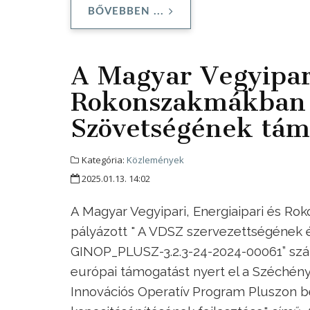
BŐVEBBEN ...
A Magyar Vegyipari
Rokonszakmákban D
Szövetségének tám
Kategória:
Közlemények
2025.01.13. 14:02
A Magyar Vegyipari, Energiaipari és R
pályázott " A VDSZ szervezettségének 
GINOP_PLUSZ-3.2.3-24-2024-00061” számú
európai támogatást nyert el a Széchény
Innovációs Operatív Program Pluszon be