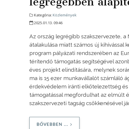
legrégebben alapít
Kategória:
Közlemények
2025.01.13. 09:46
Az ország legrégibb szakszervezete, 
átalakulása miatt számos új kihívással 
program pályázati rendszerében az Európ
térítendő támogatás segítségével azonb
éves projekt elindítására, melynek sorá
ma is 15 ezer munkavállalót számláló 
érdekvédelem iránti elkötelezettség és 
támogatással megfordulhat az elmúlt év
szakszervezeti tagság csökkenésével já
BŐVEBBEN ...