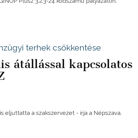
 GINOP Plusz 3.2.3-24 kódszámú pályázaton.
énzügyi terhek csökkentése
is átállással kapcsolatos
Z
 eljuttatta a szakszervezet - írja a Népszava.