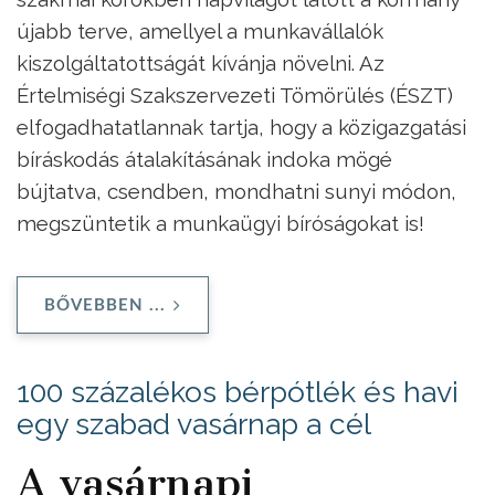
újabb terve, amellyel a munkavállalók
kiszolgáltatottságát kívánja növelni. Az
Értelmiségi Szakszervezeti Tömörülés (ÉSZT)
elfogadhatatlannak tartja, hogy a közigazgatási
bíráskodás átalakításának indoka mögé
bújtatva, csendben, mondhatni sunyi módon,
megszüntetik a munkaügyi bíróságokat is!
BŐVEBBEN ...
100 százalékos bérpótlék és havi
egy szabad vasárnap a cél
A vasárnapi