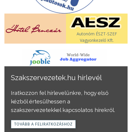
Autonóm ÉSZT-SZEF
Vagyonkezelő Kft.
Szakszervezetek.hu hírlevél
Iratkozzon fel hírlevelünkre, hogy első
kézből értesülhessen a
szakszervezetekkel kapcsolatos hírekről.
TOVÁBB A FELIRATKOZÁSHOZ