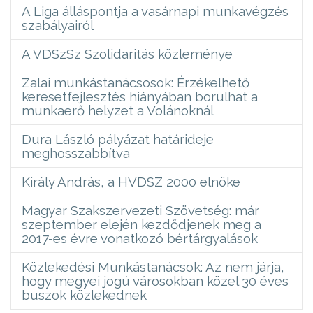
A Liga álláspontja a vasárnapi munkavégzés
szabályairól
A VDSzSz Szolidaritás közleménye
Zalai munkástanácsosok: Érzékelhető
keresetfejlesztés hiányában borulhat a
munkaerő helyzet a Volánoknál
Dura László pályázat határideje
meghosszabbítva
Király András, a HVDSZ 2000 elnöke
Magyar Szakszervezeti Szövetség: már
szeptember elején kezdődjenek meg a
2017-es évre vonatkozó bértárgyalások
Közlekedési Munkástanácsok: Az nem járja,
hogy megyei jogú városokban közel 30 éves
buszok közlekednek