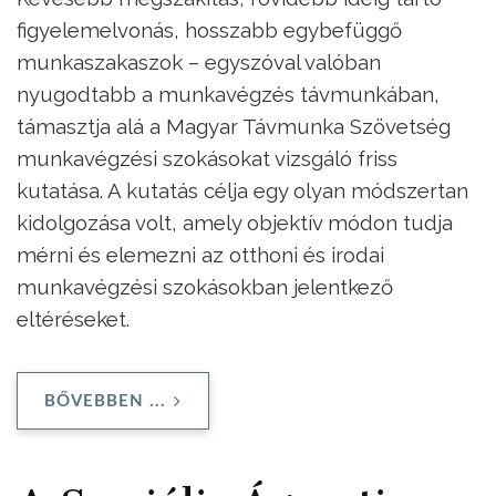
figyelemelvonás, hosszabb egybefüggő
munkaszakaszok – egyszóval valóban
nyugodtabb a munkavégzés távmunkában,
támasztja alá a Magyar Távmunka Szövetség
munkavégzési szokásokat vizsgáló friss
kutatása. A kutatás célja egy olyan módszertan
kidolgozása volt, amely objektív módon tudja
mérni és elemezni az otthoni és irodai
munkavégzési szokásokban jelentkező
eltéréseket.
BŐVEBBEN ...