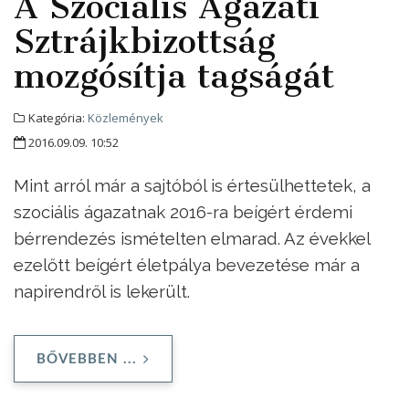
A Szociális Ágazati
Sztrájkbizottság
mozgósítja tagságát
Kategória:
Közlemények
2016.09.09. 10:52
Mint arról már a sajtóból is értesülhettetek, a
szociális ágazatnak 2016-ra beígért érdemi
bérrendezés ismételten elmarad. Az évekkel
ezelőtt beígért életpálya bevezetése már a
napirendről is lekerült.
BŐVEBBEN ...