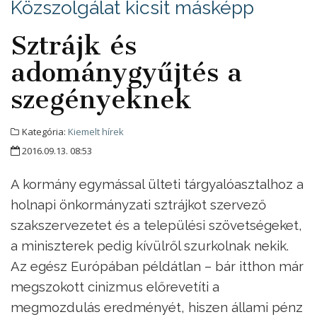
Közszolgálat kicsit másképp
Sztrájk és
adománygyűjtés a
szegényeknek
Kategória:
Kiemelt hírek
2016.09.13. 08:53
A kormány egymással ülteti tárgyalóasztalhoz a
holnapi önkormányzati sztrájkot szervező
szakszervezetet és a települési szövetségeket,
a miniszterek pedig kívülről szurkolnak nekik.
Az egész Európában példátlan – bár itthon már
megszokott cinizmus előrevetíti a
megmozdulás eredményét, hiszen állami pénz