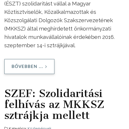
(ÉSZT) szolidaritást vállal a Magyar
Köztisztviselők, Közalkalmazottak és
Közszolgálati Dolgozók Szakszervezetének
(MKKSZ) által meghirdetett önkormányzati
hivatalok munkavállalóinak érdekében 2016.
szeptember 14-i sztrájkjával.
BŐVEBBEN ...
SZEF: Szolidaritási
felhívás az MKKSZ
sztrájkja mellett
Kategória:
Közlemények