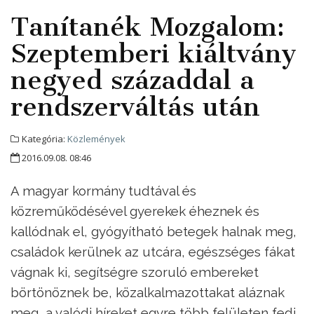
Tanítanék Mozgalom:
Szeptemberi kiáltvány
negyed századdal a
rendszerváltás után
Kategória:
Közlemények
2016.09.08. 08:46
A magyar kormány tudtával és
közreműködésével gyerekek éheznek és
kallódnak el, gyógyítható betegek halnak meg,
családok kerülnek az utcára, egészséges fákat
vágnak ki, segítségre szoruló embereket
börtönöznek be, közalkalmazottakat aláznak
meg, a valódi híreket egyre több felületen fedi