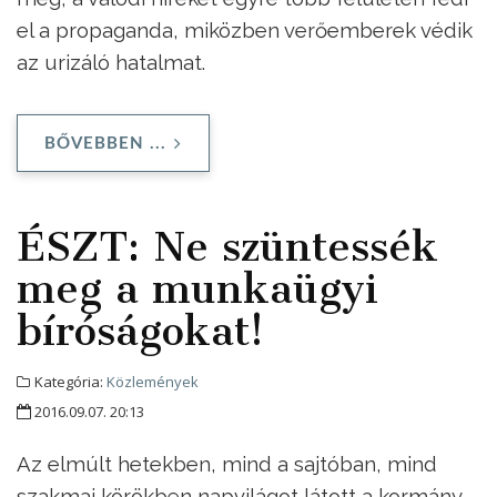
el a propaganda, miközben verőemberek védik
az urizáló hatalmat.
BŐVEBBEN ...
ÉSZT: Ne szüntessék
meg a munkaügyi
bíróságokat!
Kategória:
Közlemények
2016.09.07. 20:13
Az elmúlt hetekben, mind a sajtóban, mind
szakmai körökben napvilágot látott a kormány