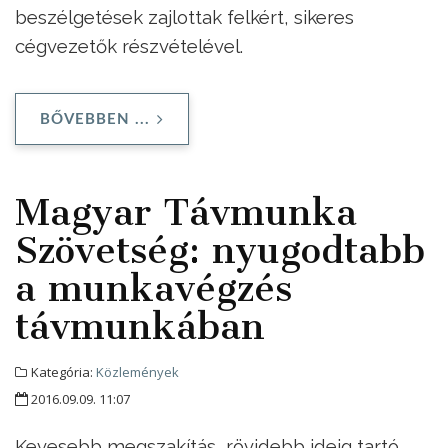
beszélgetések zajlottak felkért, sikeres
cégvezetők részvételével.
BŐVEBBEN ...
Magyar Távmunka
Szövetség: nyugodtabb
a munkavégzés
távmunkában
Kategória:
Közlemények
2016.09.09. 11:07
Kevesebb megszakítás, rövidebb ideig tartó