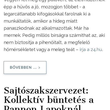
épp a hűvös a jó, mozogjon többet - a
legarcátlanabb kifogásokkal farolnak ki a
munkáltatók, amikor a hideg miatt
panaszkodnak az alkalmazottak. Már ha
mernek. Pedig milliós bírságra számíthat az, aki
nem biztosítja a pihenőitalt, a megfelelő
hőmérsékletet vagy a meleg teát –
írja a 24.hu
.
BŐVEBBEN ...
Sajtószakszervezet:
Kollektív büntetés a
Pannon Lapoknál