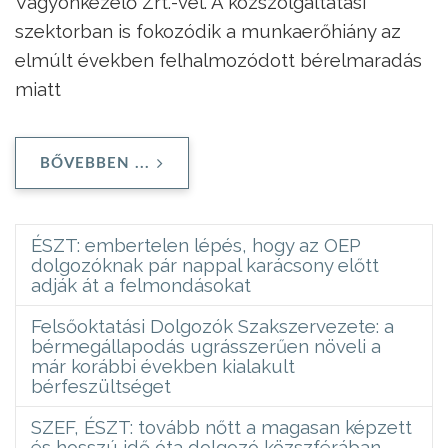
Vagyonkezelő Zrt.-vel.
A közszolgáltatási
szektorban is fokozódik a munkaerőhiány az
elmúlt években felhalmozódott bérelmaradás
miatt
BŐVEBBEN ...
ÉSZT: embertelen lépés, hogy az OEP
dolgozóknak pár nappal karácsony előtt
adják át a felmondásokat
Felsőoktatási Dolgozók Szakszervezete: a
bérmegállapodás ugrásszerűen növeli a
már korábbi években kialakult
bérfeszültséget
SZEF, ÉSZT: tovább nőtt a magasan képzett
és hosszú idő óta dolgozó közszférában