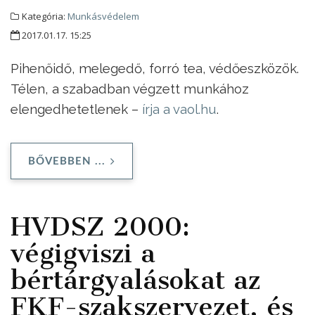
Kategória:
Munkásvédelem
2017.01.17. 15:25
Pihenőidő, melegedő, forró tea, védőeszközök.
Télen, a szabadban végzett munkához
elengedhetetlenek –
írja a vaol.hu
.
BŐVEBBEN ...
HVDSZ 2000:
végigviszi a
bértárgyalásokat az
FKF-szakszervezet, és