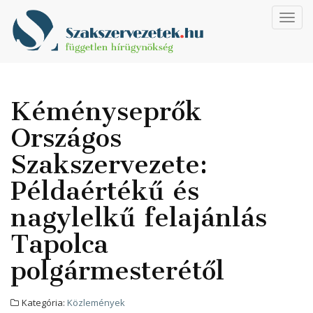
Toggl
navig
Kéményseprők
Országos
Szakszervezete:
Példaértékű és
nagylelkű felajánlás
Tapolca
polgármesterétől
Kategória:
Közlemények