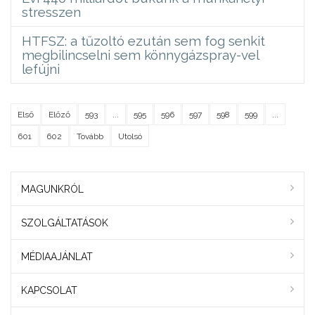
stresszen
HTFSZ: a tűzoltó ezután sem fog senkit
megbilincselni sem könnygázspray-vel
lefújni
Első
Előző
593
...
595
596
597
598
599
...
601
602
Tovább
Utolsó
MAGUNKRÓL
SZOLGÁLTATÁSOK
MÉDIAAJÁNLAT
KAPCSOLAT