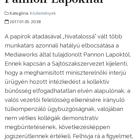
Kategória:
Közlemények
2017.01.05. 20:38
A papírok átadásával „hivatalossá” vált több
munkatárs azonnali hatályú elbocsátása a
Mediaworks által tulajdonolt Pannon Lapoktól.
Ennek kapcsán a Sajtószakszervezet kijelenti,
hogy a meghamisított miniszterelnöki interjú
ürügyén hozott intézkedést a kollektív
bűnösség elfogadhatatlan elvén alapulónak, a
valós vezetői felelősség elkenésére irányuló
túlkompenzáló ügybuzgóságnak, valójában
nem vétkes kollégák demonstratív
megbüntetésének, következésképpen
jogszerűtlennek értékeli. Felhívja rá a figyelmet,