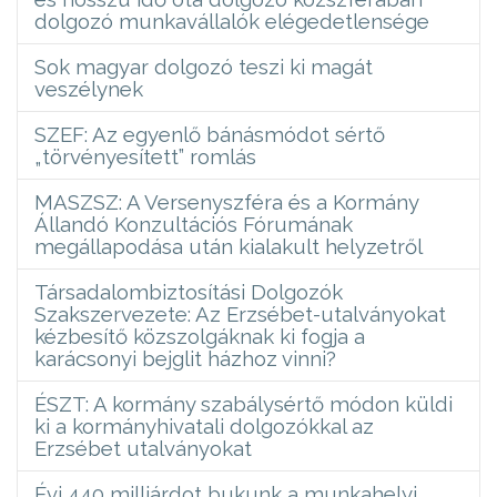
dolgozó munkavállalók elégedetlensége
Sok magyar dolgozó teszi ki magát
veszélynek
SZEF: Az egyenlő bánásmódot sértő
„törvényesített” romlás
MASZSZ: A Versenyszféra és a Kormány
Állandó Konzultációs Fórumának
megállapodása után kialakult helyzetről
Társadalombiztosítási Dolgozók
Szakszervezete: Az Erzsébet-utalványokat
kézbesítő közszolgáknak ki fogja a
karácsonyi bejglit házhoz vinni?
ÉSZT: A kormány szabálysértő módon küldi
ki a kormányhivatali dolgozókkal az
Erzsébet utalványokat
Évi 440 milliárdot bukunk a munkahelyi