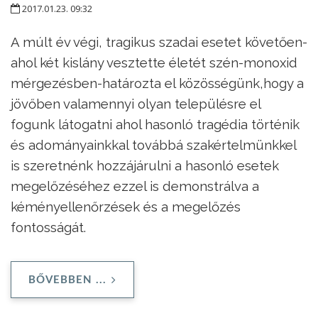
2017.01.23. 09:32
A múlt év végi, tragikus szadai esetet követően-
ahol két kislány vesztette életét szén-monoxid
mérgezésben-határozta el közösségünk,hogy a
jövőben valamennyi olyan településre el
fogunk látogatni ahol hasonló tragédia történik
és adományainkkal továbbá szakértelmünkkel
is szeretnénk hozzájárulni a hasonló esetek
megelőzéséhez ezzel is demonstrálva a
kéményellenőrzések és a megelőzés
fontosságát.
BŐVEBBEN ...