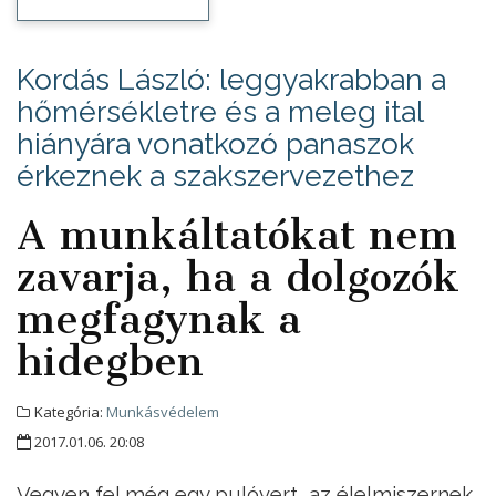
Kordás László: leggyakrabban a
hőmérsékletre és a meleg ital
hiányára vonatkozó panaszok
érkeznek a szakszervezethez
A munkáltatókat nem
zavarja, ha a dolgozók
megfagynak a
hidegben
Kategória:
Munkásvédelem
2017.01.06. 20:08
Vegyen fel még egy pulóvert, az élelmiszernek