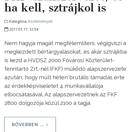
ha kell, sztrájkol is
Kategória:
Közlemények
2017.01.17. 12:54
Nem hagyja magát megfélemlíteni, végigviszi a
megkezdett bértárgyalásokat, és akár sztrájkba
is kezd a HVDSZ 2000 Fővárosi Közterület-
fenntartó Zrt.-nél (FKF) működő alapszervezete
azután, hogy múlt héten brutális támadás érte
az érdekképviseletet 4 munkavállalója
elbocsátásával. Az alapszervezetnek az FKF
2800 dolgozója közül 2100 a tagja.
BŐVEBBEN ...