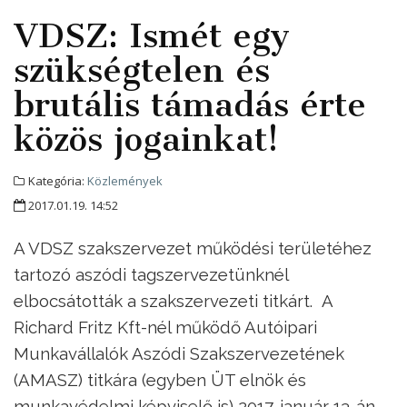
VDSZ: Ismét egy
szükségtelen és
brutális támadás érte
közös jogainkat!
Kategória:
Közlemények
2017.01.19. 14:52
A VDSZ szakszervezet működési területéhez
tartozó aszódi tagszervezetünknél
elbocsátották a szakszervezeti titkárt. A
Richard Fritz Kft-nél működő Autóipari
Munkavállalók Aszódi Szakszervezetének
(AMASZ) titkára (egyben ÜT elnök és
munkavédelmi képviselő is) 2017. január 13-án,