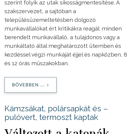
szerint folyik az utak síkosságmentesítése. A
szakszervezet, a sajtóban a
településüzemeltetésben dolgozó
munkavállalókat ért kritikákra reagál: minden
berendelt munkavállaló, a tulajdonos vagy a
munkáltató által meghatározott ütemben és
kezdéssel végzi munkáját éjjel és napközben, 8
és 12 órás műszakokban.
BŐVEBBEN ...
Kámzsákat, polársapkát és –
pulóvert, termoszt kaptak
Változott a katonák