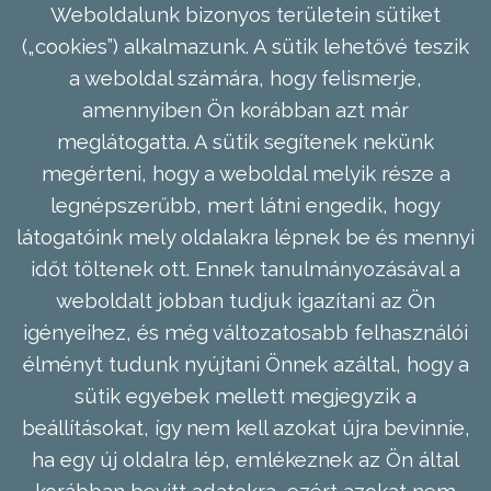
Weboldalunk bizonyos területein sütiket
(„cookies”) alkalmazunk. A sütik lehetővé teszik
a weboldal számára, hogy felismerje,
amennyiben Ön korábban azt már
meglátogatta. A sütik segítenek nekünk
megérteni, hogy a weboldal melyik része a
legnépszerűbb, mert látni engedik, hogy
látogatóink mely oldalakra lépnek be és mennyi
időt töltenek ott. Ennek tanulmányozásával a
weboldalt jobban tudjuk igazítani az Ön
igényeihez, és még változatosabb felhasználói
élményt tudunk nyújtani Önnek azáltal, hogy a
sütik egyebek mellett megjegyzik a
beállításokat, így nem kell azokat újra bevinnie,
ha egy új oldalra lép, emlékeznek az Ön által
korábban bevitt adatokra, ezért azokat nem