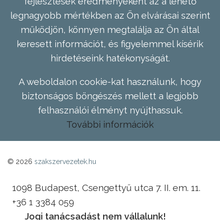
fejlesztések eredményeként az a lehető
legnagyobb mértékben az Ön elvárásai szerint
működjön, könnyen megtalálja az Ön által
keresett információt, és figyelemmel kísérik
hirdetéseink hatékonyságát.
A weboldalon cookie-kat használunk, hogy
biztonságos böngészés mellett a legjobb
felhasználói élményt nyújthassuk.
További információk
© 2026
szakszervezetek.hu
1098 Budapest, Csengettyű utca 7. II. em. 11.
+36 1 3384 059
Jogi tanácsadást nem vállalunk!