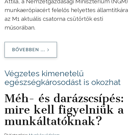
Attila, a Nemzetgazdasági Minisztérium (NGM)
munkaerőpiacért felelős helyettes államtitkára
az M1 aktuális csatorna csütörtök esti
műsorában.
BŐVEBBEN ...
Végzetes kimenetelű
egészségkárosodást is okozhat
Méh- és darázscsípés:
mire kell figyelniük a
munkáltatóknak?
Kategória:
Munkásvédelem