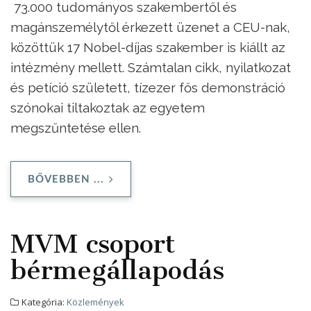
73.000 tudományos szakembertől és
magánszemélytől érkezett üzenet a CEU-nak,
közöttük 17 Nobel-díjas szakember is kiállt az
intézmény mellett. Számtalan cikk, nyilatkozat
és petíció született, tízezer fős demonstráció
szónokai tiltakoztak az egyetem
megszűntetése ellen.
BŐVEBBEN ...
MVM csoport
bérmegállapodás
Kategória:
Közlemények