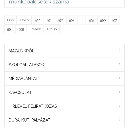
munkabalesetek száma
Első
Előző
590
591
592
593
...
595
596
597
598
599
Tovább
Utolsó
MAGUNKRÓL
SZOLGÁLTATÁSOK
MÉDIAAJÁNLAT
KAPCSOLAT
HÍRLEVÉL FELIRATKOZÁS
DURA-KUTI PÁLYÁZAT