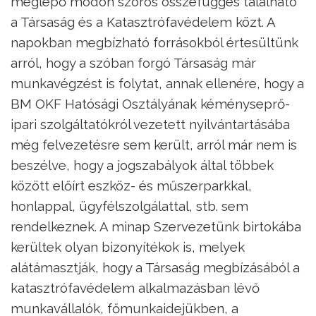
meglepő módon szoros összefüggés található
a Társaság és a Katasztrófavédelem közt. A
napokban megbízható forrásokból értesültünk
arról, hogy a szóban forgó Társaság már
munkavégzést is folytat, annak ellenére, hogy a
BM OKF Hatósági Osztályának kéményseprő-
ipari szolgáltatókról vezetett nyilvántartásába
még felvezetésre sem került, arról már nem is
beszélve, hogy a jogszabályok által többek
között előírt eszköz- és műszerparkkal,
honlappal, ügyfélszolgálattal, stb. sem
rendelkeznek. A minap Szervezetünk birtokába
kerültek olyan bizonyítékok is, melyek
alátámasztják, hogy a Társaság megbízásából a
katasztrófavédelem alkalmazásban lévő
munkavállalók, főmunkaidejükben, a