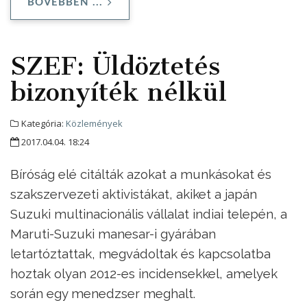
BŐVEBBEN ...
SZEF: Üldöztetés
bizonyíték nélkül
Kategória:
Közlemények
2017.04.04. 18:24
Bíróság elé citálták azokat a munkásokat és
szakszervezeti aktivistákat, akiket a japán
Suzuki multinacionális vállalat indiai telepén, a
Maruti-Suzuki manesar-i gyárában
letartóztattak, megvádoltak és kapcsolatba
hoztak olyan 2012-es incidensekkel, amelyek
során egy menedzser meghalt.