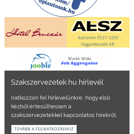
Autonóm ÉSZT-SZEF
Vagyonkezelő Kft.
Szakszervezetek.hu hírlevél
Iratkozzon fel hírlevelünkre, hogy első
kézből értesülhessen a
szakszervezetekkel kapcsolatos hírekről.
TOVÁBB A FELIRATKOZÁSHOZ