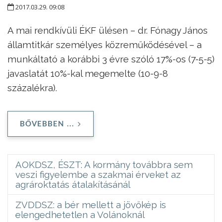
2017.03.29. 09:08
A mai rendkívüli ÉKF ülésen – dr. Fónagy János
államtitkár személyes közreműködésével – a
munkáltató a korábbi 3 évre szóló 17%-os (7-5-5)
javaslatát 10%-kal megemelte (10-9-8
százalékra).
BŐVEBBEN ...
AOKDSZ, ÉSZT: A kormány továbbra sem
veszi figyelembe a szakmai érveket az
agrároktatás átalakításánál
ZVDDSZ: a bér mellett a jövőkép is
elengedhetetlen a Volánoknál