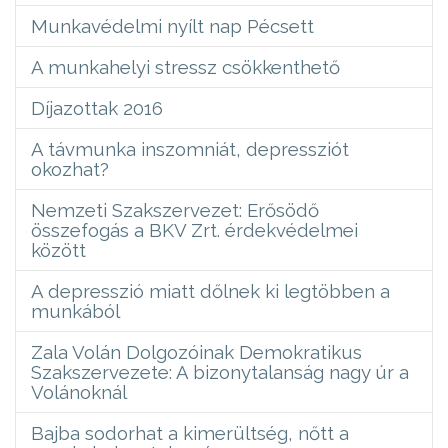
Munkavédelmi nyílt nap Pécsett
A munkahelyi stressz csökkenthető
Díjazottak 2016
A távmunka inszomniát, depressziót
okozhat?
Nemzeti Szakszervezet: Erősödő
összefogás a BKV Zrt. érdekvédelmei
között
A depresszió miatt dőlnek ki legtöbben a
munkából
Zala Volán Dolgozóinak Demokratikus
Szakszervezete: A bizonytalanság nagy úr a
Volánoknál
Bajba sodorhat a kimerültség, nőtt a