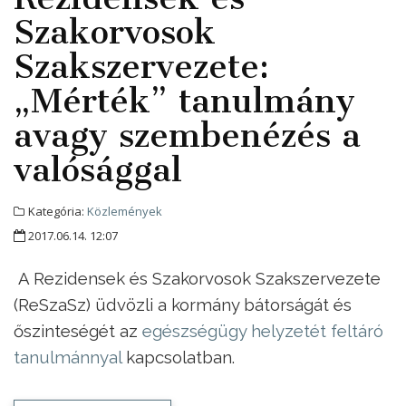
Szakorvosok
Szakszervezete:
„Mérték” tanulmány
avagy szembenézés a
valósággal
Kategória:
Közlemények
2017.06.14. 12:07
A Rezidensek és Szakorvosok Szakszervezete
(ReSzaSz) üdvözli a kormány bátorságát és
őszinteségét az
egészségügy helyzetét feltáró
tanulmánnyal
kapcsolatban.