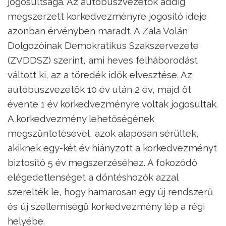
jogosultsága. Az autóbuszvezetők addig
megszerzett korkedvezményre jogosító ideje
azonban érvényben maradt. A Zala Volán
Dolgozóinak Demokratikus Szakszervezete
(ZVDDSZ) szerint, ami heves felháborodást
váltott ki, az a töredék idők elvesztése. Az
autóbuszvezetők 10 év után 2 év, majd öt
évente 1 év korkedvezményre voltak jogosultak.
A korkedvezmény lehetőségének
megszűntetésével, azok alaposan sérültek,
akiknek egy-két év hiányzott a korkedvezményt
biztosító 5 év megszerzéséhez. A fokozódó
elégedetlenséget a döntéshozók azzal
szerelték le, hogy hamarosan egy új rendszerű
és új szellemiségű korkedvezmény lép a régi
helyébe.