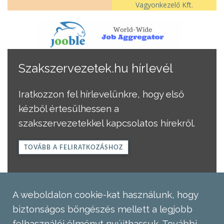
Vagyonkezelő Kft.
Szakszervezetek.hu hírlevél
Iratkozzon fel hírlevelünkre, hogy első
kézből értesülhessen a
szakszervezetekkel kapcsolatos hírekről.
TOVÁBB A FELIRATKOZÁSHOZ
A weboldalon cookie-kat használunk, hogy
biztonságos böngészés mellett a legjobb
felhasználói élményt nyújthassuk.
További