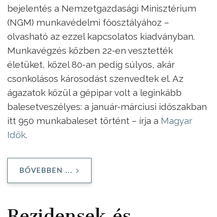
bejelentés a Nemzetgazdasági Minisztérium
(NGM) munkavédelmi főosztályához –
olvasható az ezzel kapcsolatos kiadványban.
Munka­végzés közben 22-en vesztették
életüket, közel 80-an pedig súlyos, akár
csonkolásos károsodást szenvedtek el. Az
ágazatok közül a gépipar volt a leginkább
balesetveszélyes: a január-márciusi időszakban
itt 950 munkabaleset történt – írja a
Magyar
Idők
.
BŐVEBBEN ...
Rezidensek és