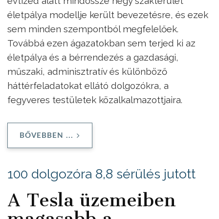
évtized alatt mindössze négy szakterület
életpálya modellje került bevezetésre, és ezek
sem minden szempontból megfelelőek.
Továbbá ezen ágazatokban sem terjed ki az
életpálya és a bérrendezés a gazdasági,
műszaki, adminisztratív és különböző
háttérfeladatokat ellátó dolgozókra, a
fegyveres testületek közalkalmazottjaira.
BŐVEBBEN ...
100 dolgozóra 8,8 sérülés jutott
A Tesla üzemeiben
magasabb a