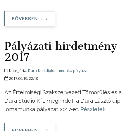
BŐVEBBEN ...
Pályázati hirdetmény
2017
Kategória:
Dura-Kuti diplomamunka pályázat
2017.06.19. 22:10
Az Ér­tel­mi­sé­gi Szak­szer­ve­ze­ti Tö­mö­rü­lés és a
Du­ra Stú­dió Kft. meg­hir­de­ti a Du­ra Lász­ló dip­
lo­ma­mun­ka pá­lyá­zat 2017-et.
Részletek
BŐVEBBEN ...