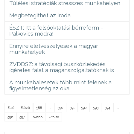
Túlélési stratégiák stresszes munkahelyen
Megbetegìthet az iroda
ÉSZT: Itt a felsőoktatási bérreform –
Palkovics módra!
Ennyire életveszélyesek a magyar
munkahelyek
ZVDDSZ: a távolsági buszközlekedés
ígéretes falat a magánszolgáltatóknak is
A munkabalesetek több mint felének a
figyelmetlenség az oka
Első
Előző
588
...
590
591
592
593
594
...
596
597
Tovább
Utolsó