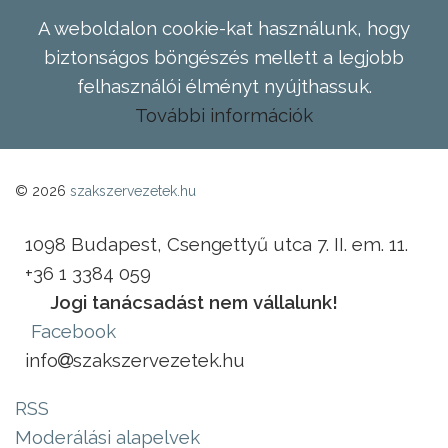
A weboldalon cookie-kat használunk, hogy
biztonságos böngészés mellett a legjobb
felhasználói élményt nyújthassuk.
További információk
© 2026
szakszervezetek.hu
1098 Budapest, Csengettyű utca 7. II. em. 11.
+36 1 3384 059
Jogi tanácsadást nem vállalunk!
Facebook
info
szakszervezetek.hu
RSS
Moderálási alapelvek