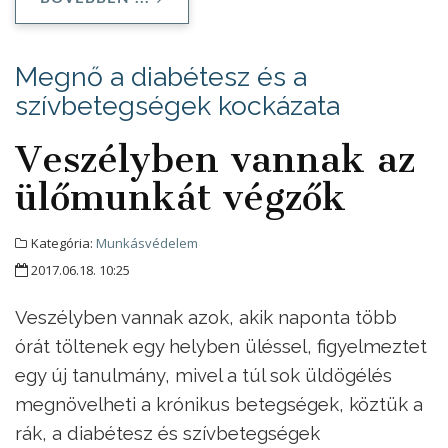
Megnő a diabétesz és a
szívbetegségek kockázata
Veszélyben vannak az
ülőmunkát végzők
Kategória:
Munkásvédelem
2017.06.18. 10:25
Veszélyben vannak azok, akik naponta több
órát töltenek egy helyben üléssel, figyelmeztet
egy új tanulmány, mivel a túl sok üldögélés
megnövelheti a krónikus betegségek, köztük a
rák, a diabétesz és szívbetegségek