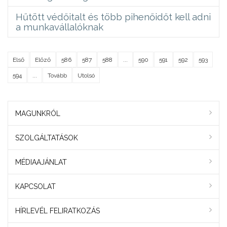
Hűtött védőitalt és több pihenőidőt kell adni
a munkavállalóknak
Első
Előző
586
587
588
...
590
591
592
593
594
...
Tovább
Utolsó
MAGUNKRÓL
SZOLGÁLTATÁSOK
MÉDIAAJÁNLAT
KAPCSOLAT
HÍRLEVÉL FELIRATKOZÁS