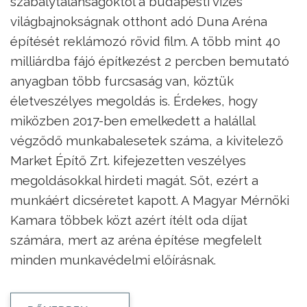
szabálytalanságoktól a budapesti vizes
világbajnokságnak otthont adó Duna Aréna
építését reklámozó rövid film. A több mint 40
milliárdba fájó építkezést 2 percben bemutató
anyagban több furcsaság van, köztük
életveszélyes megoldás is. Érdekes, hogy
miközben 2017-ben emelkedett a halállal
végződő munkabalesetek száma, a kivitelező
Market Építő Zrt. kifejezetten veszélyes
megoldásokkal hirdeti magát. Sőt, ezért a
munkáért dicséretet kapott. A Magyar Mérnöki
Kamara többek közt azért ítélt oda díjat
számára, mert az aréna építése megfelelt
minden munkavédelmi előírásnak.