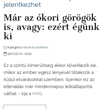
jelentkezhet
Már az ókori görögök
is, avagy: ezért égünk
ki
Kategória:
Munkásvédelem
2017.07.31. 16:55
Ez a szintű kimerültség akkor következik be,
mikor az ember egész lényével tiltakozik a
külső elvárásokkal szemben. Ilyenkor ez az
ellenállás már mindennapos lelkiállapottá
válhat – írja a
HVG
.