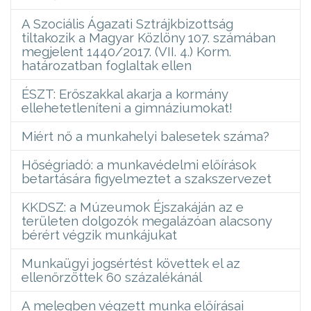
A Szociális Ágazati Sztrájkbizottság
tiltakozik a Magyar Közlöny 107. számában
megjelent 1440/2017. (VII. 4.) Korm.
határozatban foglaltak ellen
ÉSZT: Erőszakkal akarja a kormány
ellehetetleníteni a gimnáziumokat!
Miért nő a munkahelyi balesetek száma?
Hőségriadó: a munkavédelmi előírások
betartására figyelmeztet a szakszervezet
KKDSZ: a Múzeumok Éjszakáján az e
területen dolgozók megalázóan alacsony
bérért végzik munkájukat
Munkaügyi jogsértést követtek el az
ellenőrzöttek 60 százalékánál
A melegben végzett munka előírásai