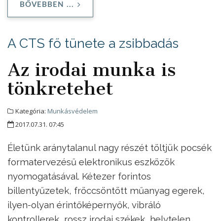
BŐVEBBEN ...
A CTS fő tünete a zsibbadás
Az irodai munka is
tönkretehet
Kategória:
Munkásvédelem
2017.07.31. 07:45
Életünk aránytalanul nagy részét töltjük pocsék
formatervezésű elektronikus eszközök
nyomogatásával. Kétezer forintos
billentyűzetek, fröccsöntött műanyag egerek,
ilyen-olyan érintőképernyők, vibráló
kontrollerek, rossz irodai székek, helytelen