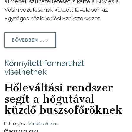
átmeneti szüneteltetését is kérte a BKV és a
Volán vezetésének küldött levelében az
Egységes Közlekedési Szakszervezet.
BŐVEBBEN ...
Könnyített formaruhát
viselhetnek
Hőleváltási rendszer
segít a hőgutával
küzdő buszsofőröknek
Kategória:
Munkásvédelem
2017.08.03. 07:41