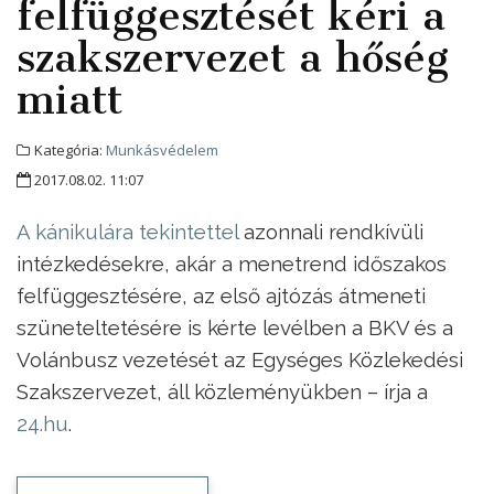
felfüggesztését kéri a
szakszervezet a hőség
miatt
Kategória:
Munkásvédelem
2017.08.02. 11:07
A kánikulára tekintettel
azonnali rendkívüli
intézkedésekre, akár a menetrend időszakos
felfüggesztésére, az első ajtózás átmeneti
szüneteltetésére is kérte levélben a BKV és a
Volánbusz vezetését az Egységes Közlekedési
Szakszervezet, áll közleményükben – írja a
24.hu
.