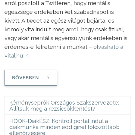
arról posztolt a Twitteren, hogy mentális
egészsége érdekében két szabadnapot is
kivett. A tweet az egész világot bejárta, és
komoly vita indult meg arról, hogy csak fizikai,
vagy akár mentális egyensúlyunk érdekében is
érdemes-e félretenni a munkát –
olvasható a
vital.hu-n
.
BŐVEBBEN ...
Kéményseprők Országos Szakszervezete:
Állítsuk meg a rezsicsökkentést?
HÖOK-DiákÉSZ: Kontroll portál indul a
diákmunka minden eddiginél fokozottabb
ellenőrzésére