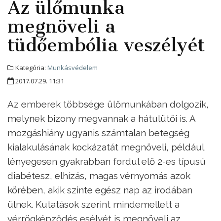
Az ülőmunka
megnöveli a
tüdőembólia veszélyét
Kategória:
Munkásvédelem
2017.07.29. 11:31
Az emberek többsége ülőmunkában dolgozik,
melynek bizony megvannak a hátulütői is. A
mozgáshiány ugyanis számtalan betegség
kialakulásának kockázatát megnöveli, például
lényegesen gyakrabban fordul elő 2-es típusú
diabétesz, elhízás, magas vérnyomás azok
körében, akik szinte egész nap az irodában
ülnek. Kutatások szerint mindemellett a
vérrögképződés esélyét is megnöveli az