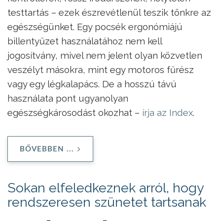
testtartás – ezek észrevétlenül teszik tönkre az
egészségünket. Egy pocsék ergonómiájú
billentyűzet használatához nem kell
jogosítvány, mivel nem jelent olyan közvetlen
veszélyt másokra, mint egy motoros fűrész
vagy egy légkalapács. De a hosszú távú
használata pont ugyanolyan
egészségkárosodást okozhat –
írja az Index
.
BŐVEBBEN ...
Sokan elfeledkeznek arról, hogy
rendszeresen szünetet tartsanak