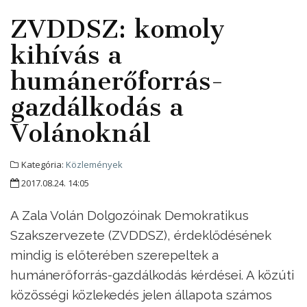
ZVDDSZ: komoly
kihívás a
humánerőforrás-
gazdálkodás a
Volánoknál
Kategória:
Közlemények
2017.08.24. 14:05
A Zala Volán Dolgozóinak Demokratikus
Szakszervezete (ZVDDSZ), érdeklődésének
mindig is előterében szerepeltek a
humánerőforrás-gazdálkodás kérdései. A közúti
közösségi közlekedés jelen állapota számos