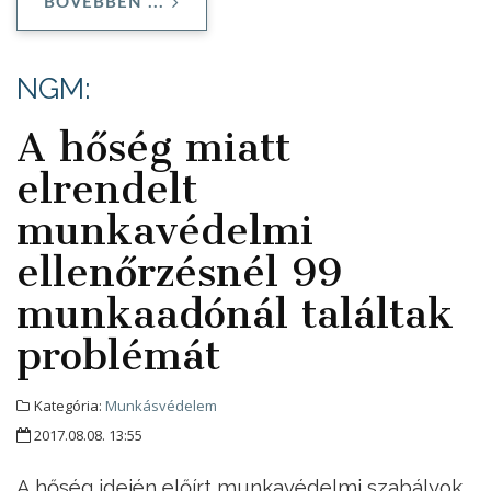
BŐVEBBEN ...
NGM:
A hőség miatt
elrendelt
munkavédelmi
ellenőrzésnél 99
munkaadónál találtak
problémát
Kategória:
Munkásvédelem
2017.08.08. 13:55
A hőség idején előírt munkavédelmi szabályok