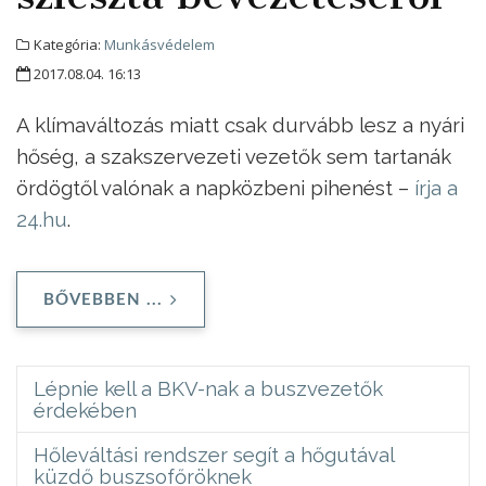
Kategória:
Munkásvédelem
2017.08.04. 16:13
A klímaváltozás miatt csak durvább lesz a nyári
hőség, a szakszervezeti vezetők sem tartanák
ördögtől valónak a napközbeni pihenést –
írja a
24.hu
.
BŐVEBBEN ...
Lépnie kell a BKV-nak a buszvezetők
érdekében
Hőleváltási rendszer segít a hőgutával
küzdő buszsofőröknek