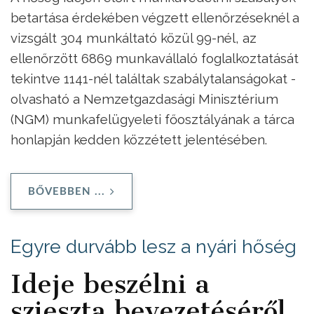
betartása érdekében végzett ellenőrzéseknél a
vizsgált 304 munkáltató közül 99-nél, az
ellenőrzött 6869 munkavállaló foglalkoztatását
tekintve 1141-nél találtak szabálytalanságokat -
olvasható a Nemzetgazdasági Minisztérium
(NGM) munkafelügyeleti főosztályának a tárca
honlapján kedden közzétett jelentésében.
BŐVEBBEN ...
Egyre durvább lesz a nyári hőség
Ideje beszélni a
szieszta bevezetéséről