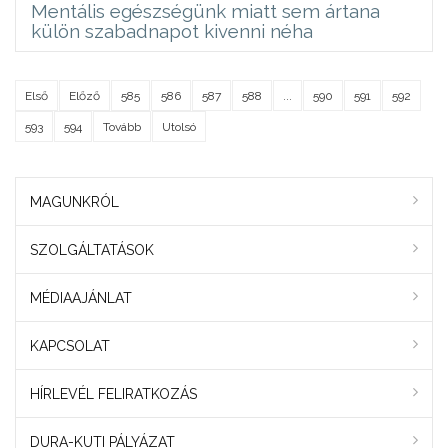
Mentális egészségünk miatt sem ártana
külön szabadnapot kivenni néha
Első
Előző
585
586
587
588
...
590
591
592
593
594
Tovább
Utolsó
MAGUNKRÓL
SZOLGÁLTATÁSOK
MÉDIAAJÁNLAT
KAPCSOLAT
HÍRLEVÉL FELIRATKOZÁS
DURA-KUTI PÁLYÁZAT