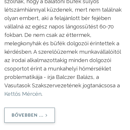
szólnak, hogy a balatoni büfék súlyos
létszámhiánnyal küzdenek, mert nem találnak
olyan embert, aki a felajánlott bér fejében
vállalná az egész napos lángossütést 60-70
fokban. De nem csak az éttermek,
melegkonyhák és büfék dolgozói érintettek a
kérdésben. A szerelőüzemek munkavállalóitól
az irodai alkalmazottakig minden dolgozói
csoportot érint a munkahelyi hőmérséklet
problematikája - írja Balczer Balázs, a
Vasutasok Szakszervezetének jogtanácsosa a
Kettős Mércén
.
BŐVEBBEN ...