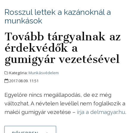
Rosszul lettek a kazánoknál a
munkások
Tovább tárgyalnak az
érdekvédők a
gumigyár vezetésével
Kategória:
Munkásvédelem
2017.08.09. 11:51
Egyelőre nincs megállapodás, de ez még
változhat. A névtelen levéllel nem foglalkozik a
makói gumigyár vezetése –
írja a delmagyar.hu
.