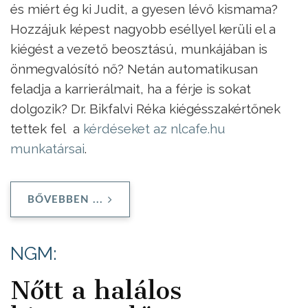
és miért ég ki Judit, a gyesen lévő kismama?
Hozzájuk képest nagyobb eséllyel kerüli el a
kiégést a vezető beosztású, munkájában is
önmegvalósító nő? Netán automatikusan
feladja a karrierálmait, ha a férje is sokat
dolgozik? Dr. Bikfalvi Réka kiégésszakértőnek
tettek fel a
kérdéseket az nlcafe.hu
munkatársai
.
BŐVEBBEN ...
NGM:
Nőtt a halálos