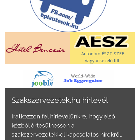
Autonóm ÉSZT-SZEF
Vagyonkezelő Kft.
Szakszervezetek.hu hírlevél
Iratkozzon fel hírlevelünkre, hogy első
kézből értesülhessen a
szakszervezetekkel kapcsolatos hírekről.