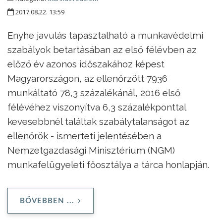
2017.08.22. 13:59
Enyhe javulás tapasztalható a munkavédelmi
szabályok betartásában az első félévben az
előző év azonos időszakához képest
Magyarországon, az ellenőrzött 7936
munkáltató 78,3 százalékánál, 2016 első
félévéhez viszonyítva 6,3 százalékponttal
kevesebbnél találtak szabálytalanságot az
ellenőrök - ismerteti jelentésében a
Nemzetgazdasági Minisztérium (NGM)
munkafelügyeleti főosztálya a tárca honlapján.
BŐVEBBEN ...