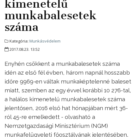
kimenetelű
munkabalesetek
száma
Kategória:
Munkásvédelem
2017.08.23. 13:52
Enyhén csökkent a munkabalesetek száma
idén az első fél évben, három napnál hosszabb
időre 9969-en váltak munkaképtelenné baleset
miatt, szemben az egy évvel korábbi 10 276-tal,
a halálos kimenetelű munkabalesetek száma
jelentősen, 2016 első hat hónapjában mért 36-
ról 45-re emelkedett - olvasható a
Nemzetgazdasági Minisztérium (NGM)
munkafelügyeleti főosztályának jelentésében,