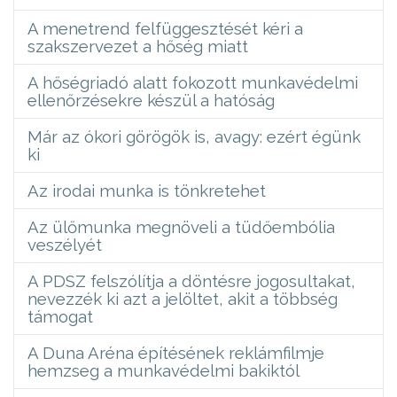
A menetrend felfüggesztését kéri a
szakszervezet a hőség miatt
A hőségriadó alatt fokozott munkavédelmi
ellenőrzésekre készül a hatóság
Már az ókori görögök is, avagy: ezért égünk
ki
Az irodai munka is tönkretehet
Az ülőmunka megnöveli a tüdőembólia
veszélyét
A PDSZ felszólítja a döntésre jogosultakat,
nevezzék ki azt a jelöltet, akit a többség
támogat
A Duna Aréna építésének reklámfilmje
hemzseg a munkavédelmi bakiktól