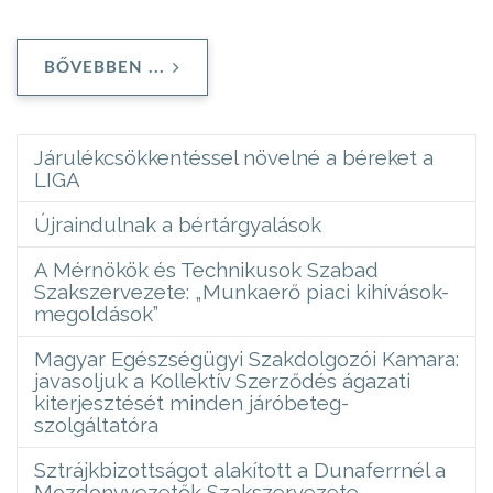
BŐVEBBEN ...
Járulékcsökkentéssel növelné a béreket a
LIGA
Újraindulnak a bértárgyalások
A Mérnökök és Technikusok Szabad
Szakszervezete: „Munkaerő piaci kihívások-
megoldások”
Magyar Egészségügyi Szakdolgozói Kamara:
javasoljuk a Kollektív Szerződés ágazati
kiterjesztését minden járóbeteg-
szolgáltatóra
Sztrájkbizottságot alakított a Dunaferrnél a
Mozdonyvezetők Szakszervezete