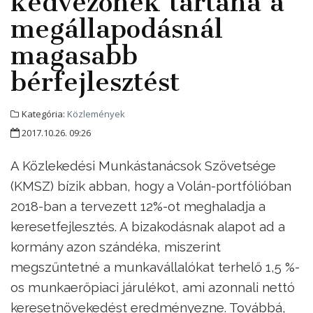
kedvezőnek tartaná a
megállapodásnál
magasabb
bérfejlesztést
Kategória:
Közlemények
2017.10.26. 09:26
A Közlekedési Munkástanácsok Szövetsége
(KMSZ) bízik abban, hogy a Volán-portfólióban
2018-ban a tervezett 12%-ot meghaladja a
keresetfejlesztés. A bizakodásnak alapot ad a
kormány azon szándéka, miszerint
megszűntetné a munkavállalókat terhelő 1,5 %-
os munkaerőpiaci járulékot, ami azonnali nettó
keresetnövekedést eredményezne. Továbbá,