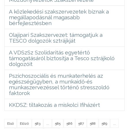
A közlekedési szakszervezetek bíznak a
megállapodásnál magasabb
bérfejlesztésben
Olajipari Szakszervezet: támogatjuk a
TESCO dolgozók sztrájkját
A VDSzSz Szolidaritás egyetértő
támogatásáról biztosítja a Tesco sztrájkoló
dolgozóit
Pszichoszociális és munkaterhelés az
egészségügyben, a munkaidő-és
munkaszervezéssel történő stresszoldó
faktorok
KKDSZ: tiltakozás a miskolci Ifiházért
Első
Előző
583
...
585
586
587
588
589
...