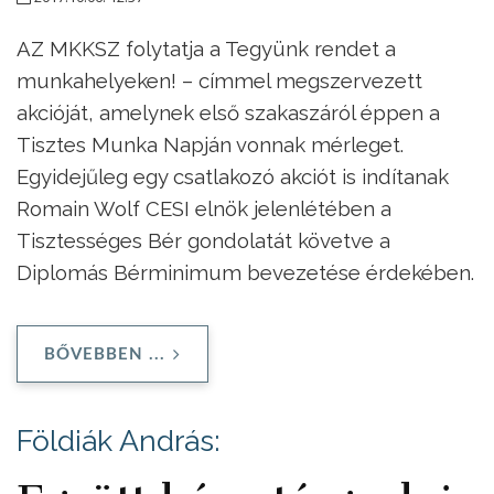
AZ MKKSZ folytatja a Tegyünk rendet a
munkahelyeken! – címmel megszervezett
akcióját, amelynek első szakaszáról éppen a
Tisztes Munka Napján vonnak mérleget.
Egyidejűleg egy csatlakozó akciót is indítanak
Romain Wolf CESI elnök jelenlétében a
Tisztességes Bér gondolatát követve a
Diplomás Bérminimum bevezetése érdekében.
BŐVEBBEN ...
Földiák András: