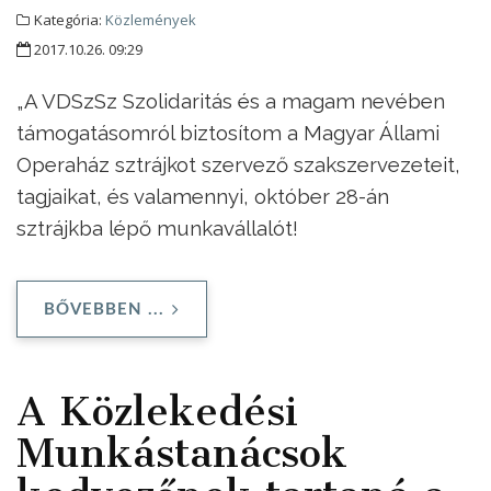
Kategória:
Közlemények
2017.10.26. 09:29
„A VDSzSz Szolidaritás és a magam nevében
támogatásomról biztosítom a Magyar Állami
Operaház sztrájkot szervező szakszervezeteit,
tagjaikat, és valamennyi, október 28-án
sztrájkba lépő munkavállalót!
BŐVEBBEN ...
A Közlekedési
Munkástanácsok