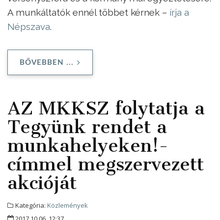
A munkáltatók ennél többet kérnek –
írja a
Népszava
.
BŐVEBBEN ...
AZ MKKSZ folytatja a
Tegyünk rendet a
munkahelyeken!-
címmel megszervezett
akcióját
Kategória:
Közlemények
2017.10.06. 12:37