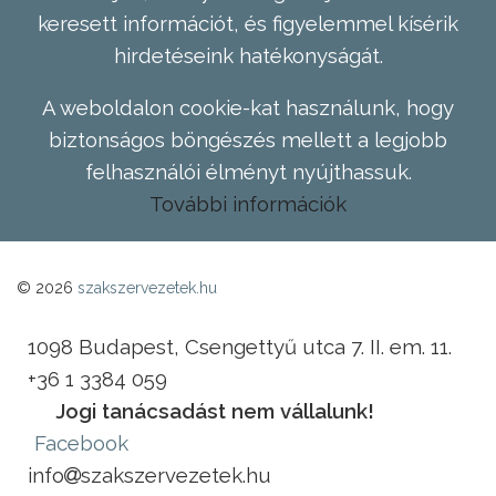
keresett információt, és figyelemmel kísérik
hirdetéseink hatékonyságát.
A weboldalon cookie-kat használunk, hogy
biztonságos böngészés mellett a legjobb
felhasználói élményt nyújthassuk.
További információk
© 2026
szakszervezetek.hu
1098 Budapest, Csengettyű utca 7. II. em. 11.
+36 1 3384 059
Jogi tanácsadást nem vállalunk!
Facebook
info
szakszervezetek.hu