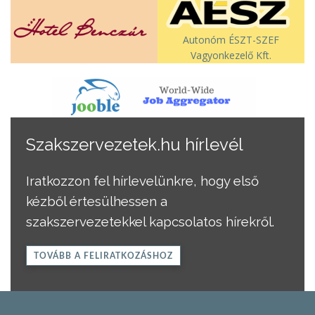
Autonóm ÉSZT-SZEF
Vagyonkezelő Kft.
Szakszervezetek.hu hírlevél
Iratkozzon fel hírlevelünkre, hogy első
kézből értesülhessen a
szakszervezetekkel kapcsolatos hírekről.
TOVÁBB A FELIRATKOZÁSHOZ