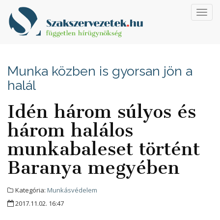
Toggl
navig
Munka közben is gyorsan jön a
halál
Idén három súlyos és
három halálos
munkabaleset történt
Baranya megyében
Kategória:
Munkásvédelem
2017.11.02. 16:47