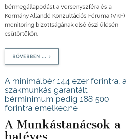
bérmegállapodást a Versenyszféra és a
Kormány Állandó Konzultációs Fóruma (VKF)
monitoring bizottságának első őszi ülésén
csütörtökön.
BŐVEBBEN ...
A minimálbér 144 ezer forintra, a
szakmunkás garantált
bérminimum pedig 188 500
forintra emelkedne
A Munkástanácsok a
hatéves