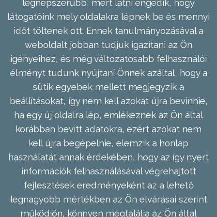
legnépszerűbb, mert látni engedik, hogy
látogatóink mely oldalakra lépnek be és mennyi
időt töltenek ott. Ennek tanulmányozásával a
weboldalt jobban tudjuk igazítani az Ön
igényeihez, és még változatosabb felhasználói
élményt tudunk nyújtani Önnek azáltal, hogy a
sütik egyebek mellett megjegyzik a
beállításokat, így nem kell azokat újra bevinnie,
ha egy új oldalra lép, emlékeznek az Ön által
korábban bevitt adatokra, ezért azokat nem
kell újra begépelnie, elemzik a honlap
használatát annak érdekében, hogy az így nyert
információk felhasználásával végrehajtott
fejlesztések eredményeként az a lehető
legnagyobb mértékben az Ön elvárásai szerint
működjön, könnyen megtalálja az Ön által