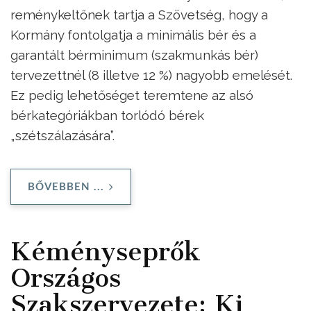
reménykeltőnek tartja a Szövetség, hogy a
Kormány fontolgatja a minimális bér és a
garantált bérminimum (szakmunkás bér)
tervezettnél (8 illetve 12 %) nagyobb emelését.
Ez pedig lehetőséget teremtene az alsó
bérkategóriákban torlódó bérek
„szétszálazására”.
BŐVEBBEN ...
Kéményseprők
Országos
Szakszervezete: Ki