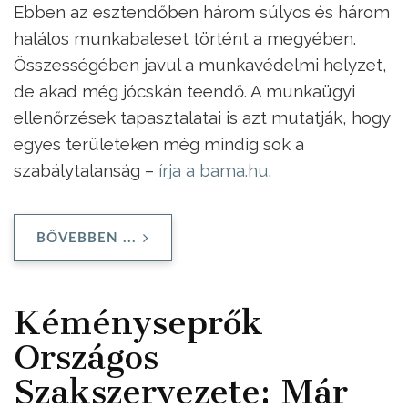
Ebben az esztendőben három súlyos és három
halálos munkabaleset történt a megyében.
Összességében javul a munkavédelmi helyzet,
de akad még jócskán teendő. A munkaügyi
ellenőrzések tapasztalatai is azt mutatják, hogy
egyes területeken még mindig sok a
szabálytalanság –
írja a bama.hu
.
BŐVEBBEN ...
Kéményseprők
Országos
Szakszervezete: Már