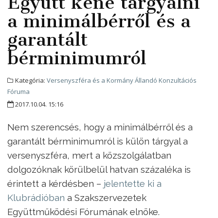
Együtt kéne tárgyalni
a minimálbérről és a
garantált
bérminimumról
Kategória:
Versenyszféra és a Kormány Állandó Konzultációs
Fóruma
2017.10.04. 15:16
Nem szerencsés, hogy a minimálbérről és a
garantált bérminimumról is külön tárgyal a
versenyszféra, mert a közszolgálatban
dolgozóknak körülbelül hatvan százaléka is
érintett a kérdésben –
jelentette ki a
Klubrádióban
a Szakszervezetek
Együttműködési Fórumának elnöke.