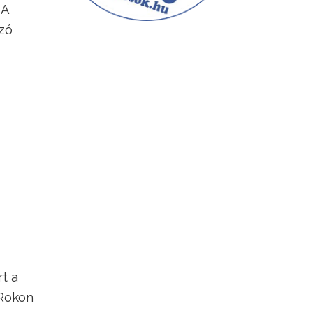
 A
zó
t a
 Rokon