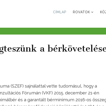
CÍMLAP
ROVATOK
KÖ
teszünk a bérkövetelés
ma (SZEF) sajnálattal vette tudomásul, hogy a
nzultációs Fórumán (VKF) 2015. december 21-én
nimálbér és a garantált bérminimum 2016-os összeg