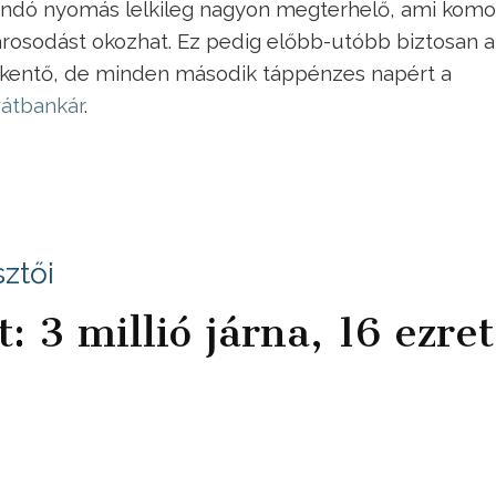
állandó nyomás lelkileg nagyon megterhelő, ami komo
árosodást okozhat. Ez pedig előbb-utóbb biztosan a
ökkentő, de minden második táppénzes napért a
ivátbankár
.
ztői
 3 millió járna, 16 ezret