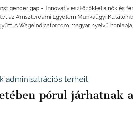
st gender gap - Innovatív eszközökkel a nők és fér
ektet az Amszterdami Egyetem Munkaügyi Kutatóint
együtt. A WageIndicator.com magyar nyelvű honlapja
 adminisztrációs terheit
etében pórul járhatnak 