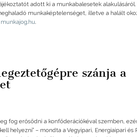
ékoztatót adott ki a munkabalesetek alakulásáról.
ghaladó munkaképtelenséget, illetve a halált oko
 a munkajog.hu
.
egeztetőgépre szánja a
et
eg fog erősödni a konföderációkéval szemben, ezér
ll helyezni” – mondta a Vegyipari, Energiaipari és