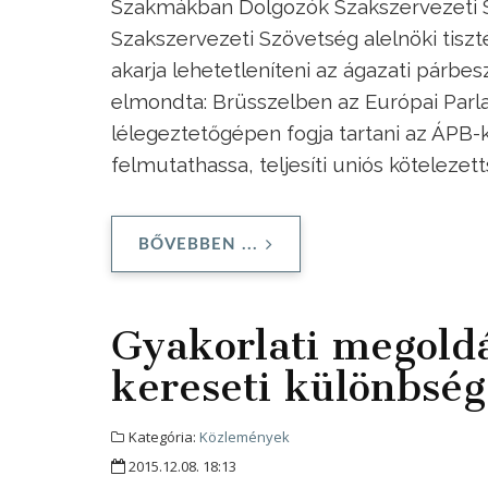
Szakmákban Dolgozók Szakszervezeti S
Szakszervezeti Szövetség alelnöki tiszté
akarja lehetetleníteni az ágazati párb
elmondta: Brüsszelben az Európai Parla
lélegeztetőgépen fogja tartani az ÁPB-
felmutathassa, teljesíti uniós kötelezet
BŐVEBBEN ...
Gyakorlati megoldá
kereseti különbség
Kategória:
Közlemények
2015.12.08. 18:13