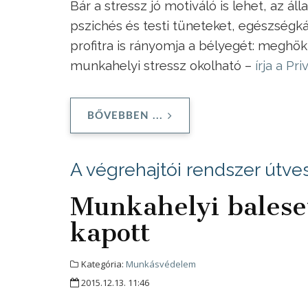
Bár a stressz jó motiváló is lehet, az 
pszichés és testi tüneteket, egészségk
profitra is rányomja a bélyegét: megh
munkahelyi stressz okolható –
írja a Pr
BŐVEBBEN ...
A végrehajtói rendszer útves
Munkahelyi baleset:
kapott
Kategória:
Munkásvédelem
2015.12.13. 11:46