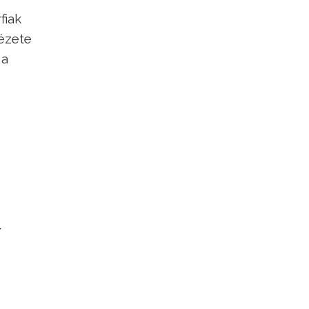
fiak
ézete
 a
a