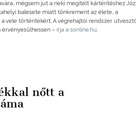
 javára, mégsem jut a neki megítélt kártérítéshez Józ
kahelyi balesete miatt tönkrement az élete, a
 a vele történtekért. A végrehajtói rendszer útveszt
ga érvényesülhessen –
írja a sonline.hu
.
ékkal nőtt a
záma