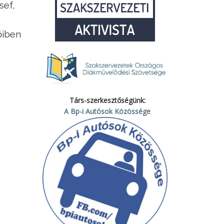
sef,
őiben
Társ-szerkesztőségünk:
A Bp-i Autósok Közössége