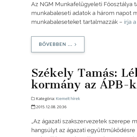
Az NGM Munkafelügyeleti Főosztálya táj
munkabaleseti adatok a három napot me
munkabaleseteket tartalmazzák –
írja
BŐVEBBEN ...
Székely Tamás: Lél
kormány az ÁPB-k
Kategória:
Kiemelt hírek
2015.12.08. 20:36
„Az ágazati szakszervezetek szerepe m
hangsúlyt az ágazati együttműködésre ke