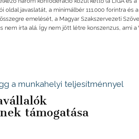
lkező három konföderáció közül kettő (a LIGA és a
ldal javaslatát, a minimálbér 111.000 forintra és a
 összegre emelését, a Magyar Szakszervezeti Szöv
 nem írta alá. Így nem jött létre konszenzus, ami a
g a munkahelyi teljesítménnyel
vállalók
ének támogatása