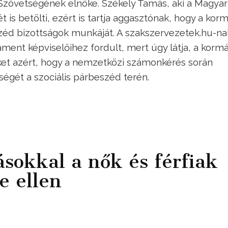
zövetségének elnöke. Székely Tamás, aki a Magyar
t is betölti, ezért is tartja aggasztónak, hogy a kor
eszéd bizottságok munkáját. A szakszervezetek.hu-na
ment képviselőihez fordult, mert úgy látja, a korm
ket azért, hogy a nemzetközi számonkérés során
tségét a szociális párbeszéd terén.
sokkal a nők és férfiak
e ellen