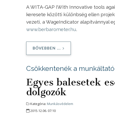
A WITA-GAP (With Innovative tools again
keresete közötti különbség ellen proj
vezeti, a WageIndicator alapítvánnyal 
www.berbarometer.hu
.
BŐVEBBEN ...
Csökkentenék a munkáltatók
Egyes balesetek es
dolgozók
Kategória:
Munkásvédelem
2015.12.06. 07:10