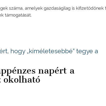
ek száma, amelyek gazdaságilag is kifizetődőnek t
k támogatását.
ért, hogy „kíméletesebbé” tegye a
ppénzes napért a
 okolható