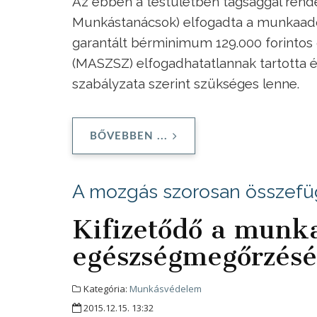
Az ebben a testületben tagsággal rende
Munkástanácsok) elfogadta a munkaadói o
garantált bérminimum 129.000 forintos
(MASZSZ) elfogadhatatlannak tartotta és
szabályzata szerint szükséges lenne.
BŐVEBBEN ...
A mozgás szorosan összefüg
Kifizetődő a munka
egészségmegőrzés
Kategória:
Munkásvédelem
2015.12.15. 13:32