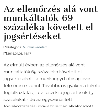
Az ellenőrzés alá vont
munkáltatók 69
százaléka követett el
jogsértéseket
Kategória:
Munkásvédelem
2016.04.08. 14:17
Az elmúlt évben az ellenőrzés alá vont
munkáltatók 69 százaléka követett el
jogsértéseket - a munkaügyi hatóság éves
felmérése szerint. Továbbra is gyakori a fekete
foglalkoztatás, - ez teszi ki a jogsértések 15
százalékát - de az egyszerűsített
foglakoztatatási jogviszonyban alkalmazott