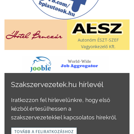
Autonóm ÉSZT-SZEF
Vagyonkezelő Kft.
Szakszervezetek.hu hírlevél
Iratkozzon fel hírlevelünkre, hogy első
kézből értesülhessen a
szakszervezetekkel kapcsolatos hírekről.
TOVÁBB A FELIRATKOZÁSHOZ