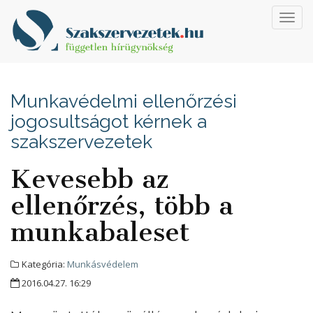
Toggl
navig
Munkavédelmi ellenőrzési
jogosultságot kérnek a
szakszervezetek
Kevesebb az
ellenőrzés, több a
munkabaleset
Kategória:
Munkásvédelem
2016.04.27. 16:29