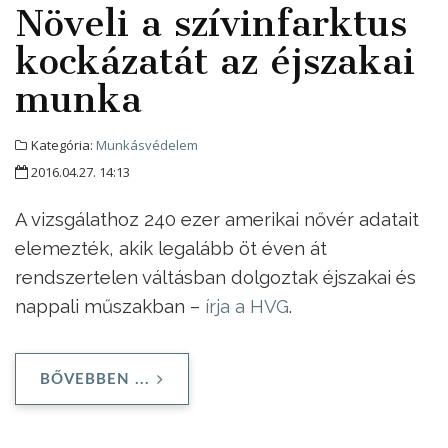
Növeli a szívinfarktus
kockázatát az éjszakai
munka
Kategória:
Munkásvédelem
2016.04.27. 14:13
A vizsgálathoz 240 ezer amerikai nővér adatait
elemezték, akik legalább öt éven át
rendszertelen váltásban dolgoztak éjszakai és
nappali műszakban –
írja a HVG
.
BŐVEBBEN ...