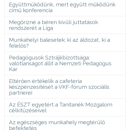
Együttműködünk, mert együtt működünk
című konferencia
Megőrizné a béren kívüli juttatások
rendszerét a Liga
Munkahelyi balesetek: ki az áldozat, ki a
felelős?
Pedagógusok Sztrájkbizottsága:
valótlanságot állít a Nemzeti Pedagógus
Kar
Eltérően értékelik a cafeteria
készpénzesítését a VKF-fórum szociális
partnerei
Az ÉSZT egyetért a Tanítanék Mozgalom
célkitűzéseivel
Az egészséges munkahely megtérülő
befektetés