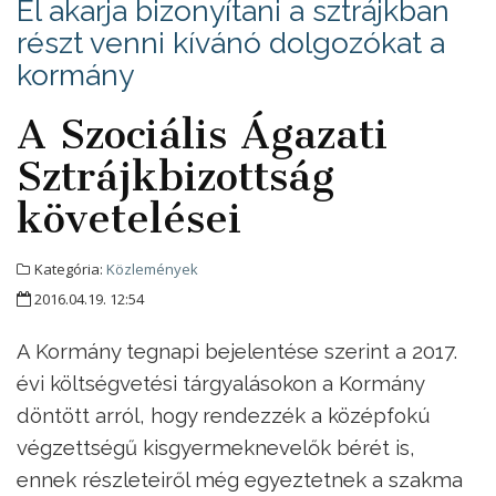
El akarja bizonyítani a sztrájkban
részt venni kívánó dolgozókat a
kormány
A Szociális Ágazati
Sztrájkbizottság
követelései
Kategória:
Közlemények
2016.04.19. 12:54
A Kormány tegnapi bejelentése szerint a 2017.
évi költségvetési tárgyalásokon a Kormány
döntött arról, hogy rendezzék a középfokú
végzettségű kisgyermeknevelők bérét is,
ennek részleteiről még egyeztetnek a szakma