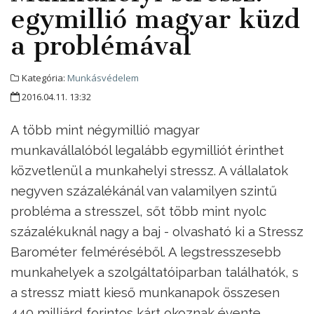
egymillió magyar küzd
a problémával
Kategória:
Munkásvédelem
2016.04.11. 13:32
A több mint négymillió magyar
munkavállalóból legalább egymilliót érinthet
közvetlenül a munkahelyi stressz. A vállalatok
negyven százalékánál van valamilyen szintű
probléma a stresszel, sőt több mint nyolc
százalékuknál nagy a baj - olvasható ki a Stressz
Barométer felméréséből. A legstresszesebb
munkahelyek a szolgáltatóiparban találhatók, s
a stressz miatt kieső munkanapok összesen
440 milliárd forintos kárt okoznak évente.