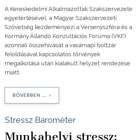
A Kereskedelmi Alkalmazottak Szakszervezete
egyetértésével, a Magyar Szakszervezeti
Szövetség kezdeményezi a Versenyszféra és a
Kormány Állandó Konzultációs Fóruma (VKF)
azonnali összehívását a vasárnapi boltzár
feloldásával kapcsolatos törvények
megalkotása után kialakult helyzet rendezése
miatt.
BŐVEBBEN ...
Stressz Barométer
Munkahelyi stressz: