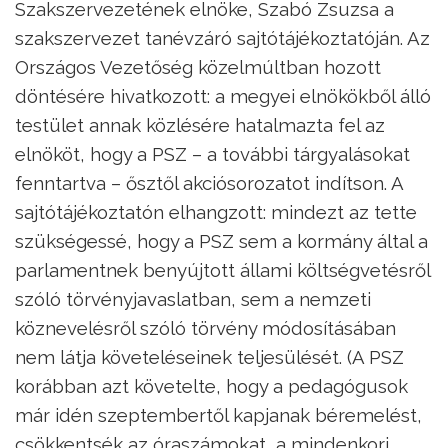
Szakszervezetének elnöke, Szabó Zsuzsa a
szakszervezet tanévzáró sajtótájékoztatóján. Az
Országos Vezetőség közelmúltban hozott
döntésére hivatkozott: a megyei elnökökből álló
testület annak közlésére hatalmazta fel az
elnököt, hogy a PSZ – a további tárgyalásokat
fenntartva – ősztől akciósorozatot indítson. A
sajtótájékoztatón elhangzott: mindezt az tette
szükségessé, hogy a PSZ sem a kormány által a
parlamentnek benyújtott állami költségvetésről
szóló törvényjavaslatban, sem a nemzeti
köznevelésről szóló törvény módosításában
nem látja követeléseinek teljesülését. (A PSZ
korábban azt követelte, hogy a pedagógusok
már idén szeptembertől kapjanak béremelést,
csökkentsék az óraszámokat, a mindenkori