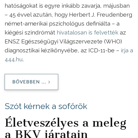
hatóságokat is egyre inkább zavarja, májusban
– 45 évvel azután, hogy Herbert J. Freudenberg
német-amerikai pszichológus definiálta – a
kiégési szindrómát
hivatalosan is felvették
az
ENSZ Egészségügyi Világszervezete (WHO)
diagnosztikai kézikönyvébe, az ICD-11-be –
írja a
444.hu
.
BŐVEBBEN ...
Szót kérnek a sofőrök
Életveszélyes a meleg
a BKV járatain