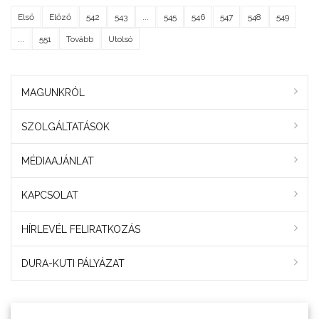
Első
Előző
542
543
...
545
546
547
548
549
...
551
Tovább
Utolsó
MAGUNKRÓL
SZOLGÁLTATÁSOK
MÉDIAAJÁNLAT
KAPCSOLAT
HÍRLEVÉL FELIRATKOZÁS
DURA-KUTI PÁLYÁZAT