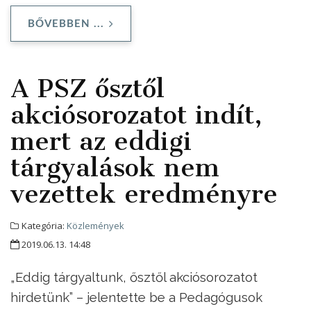
BŐVEBBEN ...
A PSZ ősztől
akciósorozatot indít,
mert az eddigi
tárgyalások nem
vezettek eredményre
Kategória:
Közlemények
2019.06.13. 14:48
„Eddig tárgyaltunk, ősztől akciósorozatot
hirdetünk” – jelentette be a Pedagógusok