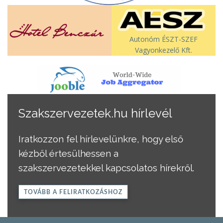
Autonóm ÉSZT-SZEF
Vagyonkezelő Kft.
Szakszervezetek.hu hírlevél
Iratkozzon fel hírlevelünkre, hogy első
kézből értesülhessen a
szakszervezetekkel kapcsolatos hírekről.
TOVÁBB A FELIRATKOZÁSHOZ