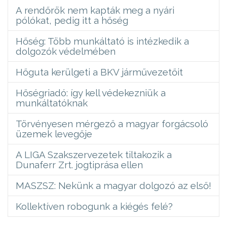
A rendőrök nem kapták meg a nyári
pólókat, pedig itt a hőség
Hőség: Több munkáltató is intézkedik a
dolgozók védelmében
Hőguta kerülgeti a BKV járművezetőit
Hőségriadó: így kell védekezniük a
munkáltatóknak
Törvényesen mérgező a magyar forgácsoló
üzemek levegője
A LIGA Szakszervezetek tiltakozik a
Dunaferr Zrt. jogtiprása ellen
MASZSZ: Nekünk a magyar dolgozó az első!
Kollektíven robogunk a kiégés felé?