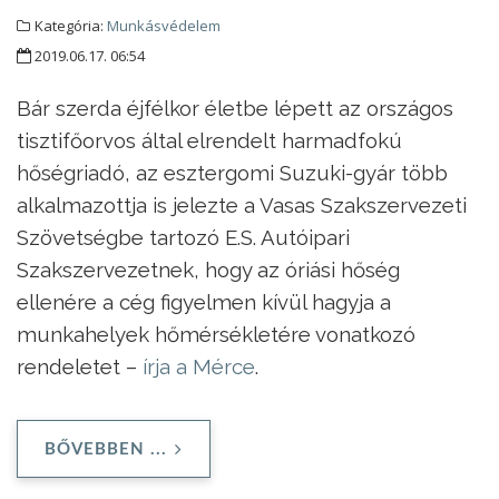
Kategória:
Munkásvédelem
2019.06.17. 06:54
Bár szerda éjfélkor életbe lépett az országos
tisztifőorvos által elrendelt harmadfokú
hőségriadó, az esztergomi Suzuki-gyár több
alkalmazottja is jelezte a Vasas Szakszervezeti
Szövetségbe tartozó E.S. Autóipari
Szakszervezetnek, hogy az óriási hőség
ellenére a cég figyelmen kívül hagyja a
munkahelyek hőmérsékletére vonatkozó
rendeletet –
írja a Mérce
.
BŐVEBBEN ...