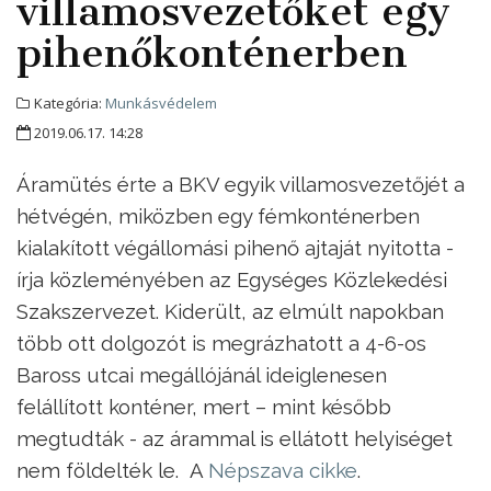
villamosvezetőket egy
pihenőkonténerben
Kategória:
Munkásvédelem
2019.06.17. 14:28
Áramütés érte a BKV egyik villamosvezetőjét a
hétvégén, miközben egy fémkonténerben
kialakított végállomási pihenő ajtaját nyitotta -
írja közleményében az Egységes Közlekedési
Szakszervezet. Kiderült, az elmúlt napokban
több ott dolgozót is megrázhatott a 4-6-os
Baross utcai megállójánál ideiglenesen
felállított konténer, mert – mint később
megtudták - az árammal is ellátott helyiséget
nem földelték le. A
Népszava cikke
.