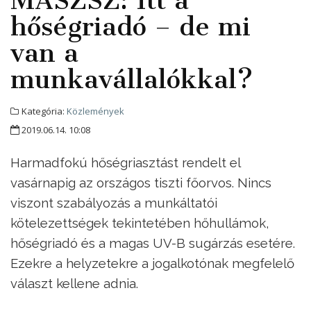
MASZSZ: Itt a
hőségriadó – de mi
van a
munkavállalókkal?
Kategória:
Közlemények
2019.06.14. 10:08
Harmadfokú hőségriasztást rendelt el
vasárnapig az országos tiszti főorvos. Nincs
viszont szabályozás a munkáltatói
kötelezettségek tekintetében hőhullámok,
hőségriadó és a magas UV-B sugárzás esetére.
Ezekre a helyzetekre a jogalkotónak megfelelő
választ kellene adnia.