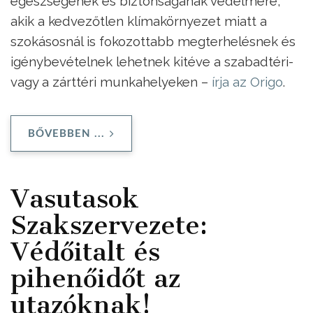
egészségének és biztonságának védelmére,
akik a kedvezőtlen klímakörnyezet miatt a
szokásosnál is fokozottabb megterhelésnek és
igénybevételnek lehetnek kitéve a szabadtéri-
vagy a zárttéri munkahelyeken –
írja az Origo
.
BŐVEBBEN ...
Vasutasok
Szakszervezete:
Védőitalt és
pihenőidőt az
utazóknak!