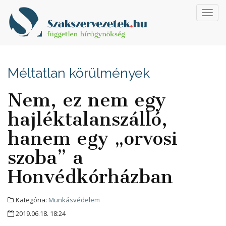
Toggl
navig
Méltatlan körülmények
Nem, ez nem egy
hajléktalanszálló,
hanem egy „orvosi
szoba” a
Honvédkórházban
Kategória:
Munkásvédelem
2019.06.18. 18:24