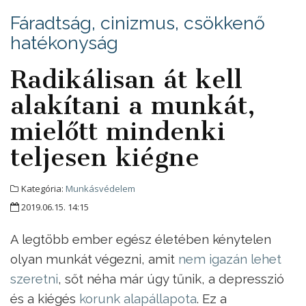
Fáradtság, cinizmus, csökkenő
hatékonyság
Radikálisan át kell
alakítani a munkát,
mielőtt mindenki
teljesen kiégne
Kategória:
Munkásvédelem
2019.06.15. 14:15
A legtöbb ember egész életében kénytelen
olyan munkát végezni, amit
nem igazán lehet
szeretni
, sőt néha már úgy tűnik, a depresszió
és a kiégés
korunk alapállapota
. Ez a