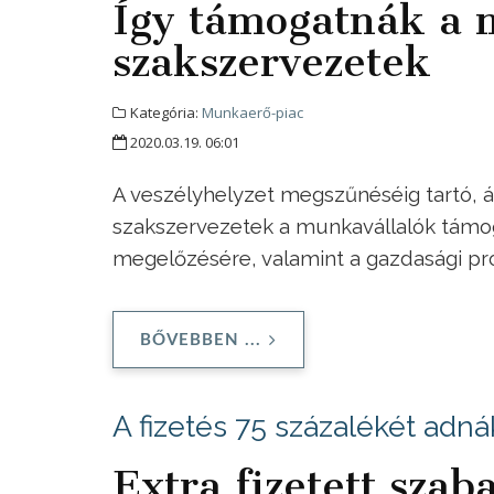
Így támogatnák a 
szakszervezetek
Kategória:
Munkaerő-piac
2020.03.19. 06:01
A veszélyhelyzet megszűnéséig tartó, á
szakszervezetek a munkavállalók támog
megelőzésére, valamint a gazdasági p
BŐVEBBEN ...
A fizetés 75 százalékét adná
Extra fizetett szab