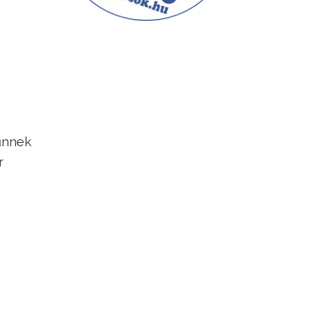
g
űnnek
r