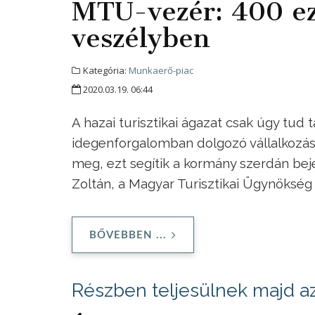
MTÜ-vezér: 400 e
veszélyben
Kategória:
Munkaerő-piac
2020.03.19. 06:44
A hazai turisztikai ágazat csak úgy tud t
idegenforgalomban dolgozó vállalkoz
meg, ezt segítik a kormány szerdán bej
Zoltán, a Magyar Turisztikai Ügynökség
BŐVEBBEN ...
Részben teljesülnek majd az