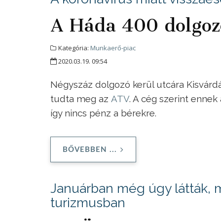
A Háda 400 dolgozó
Kategória:
Munkaerő-piac
2020.03.19. 09:54
Négyszáz dolgozó kerül utcára Kisvárd
tudta meg az
ATV
. A cég szerint ennek
így nincs pénz a bérekre.
BŐVEBBEN ...
Januárban még úgy látták, m
turizmusban