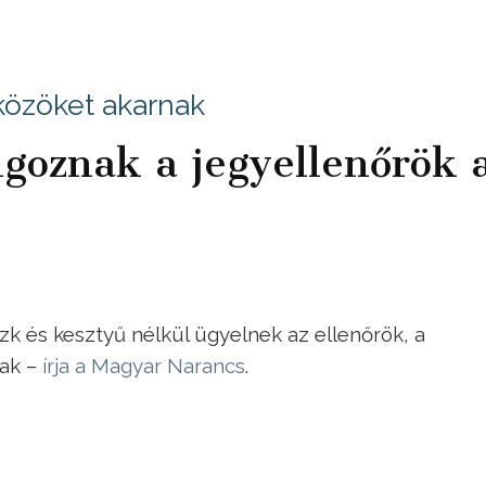
közöket akarnak
lgoznak a jegyellenőrök 
k és kesztyű nélkül ügyelnek az ellenőrök, a
nak –
írja a Magyar Narancs
.