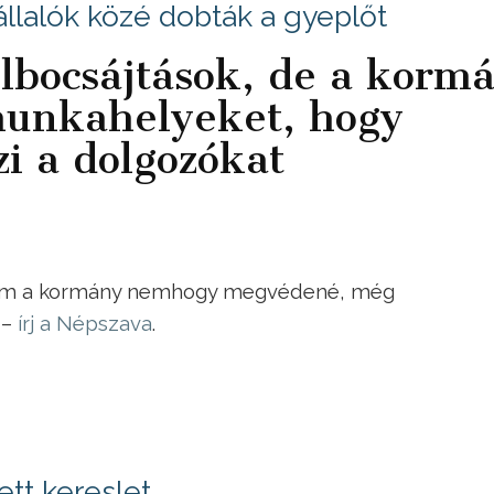
llalók közé dobták a gyeplőt
lbocsájtások, de a korm
unkahelyeket, hogy
zi a dolgozókat
, ám a kormány nemhogy megvédené, még
 –
írj a Népszava
.
ett kereslet