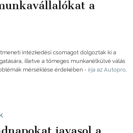
munkavállalókat a
tmeneti intézkedési csomagot dolgoztak ki a
atására, illetve a tömeges munkanélkülvé válás
roblémák mérséklése érdekében -
írja az Autopro
.
k
adnapokat javasol a