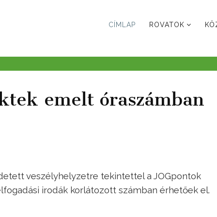
CÍMLAP
ROVATOK
KÖ
ktek emelt óraszámban
etett veszélyhelyzetre tekintettel a JOGpontok
lfogadási irodák korlátozott számban érhetőek el.