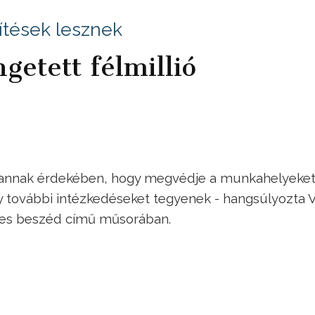
ítések lesznek
getett félmillió
 annak érdekében, hogy megvédje a munkahelyeket
y további intézkedéseket tegyenek - hangsúlyozta 
nes beszéd című műsorában.