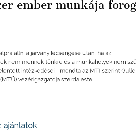
zer ember munkája foro
alpra állni a járvány lecsengése után, ha az
ások nem mennek tönkre és a munkahelyek nem sz
elentett intézkedései - mondta az MTI szerint Gulle
 (MTÜ) vezérigazgatója szerda este.
 ajánlatok