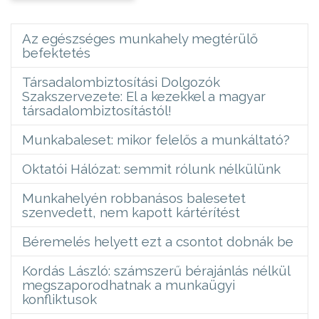
Az egészséges munkahely megtérülő
befektetés
Társadalombiztosítási Dolgozók
Szakszervezete: El a kezekkel a magyar
társadalombiztosítástól!
Munkabaleset: mikor felelős a munkáltató?
Oktatói Hálózat: semmit rólunk nélkülünk
Munkahelyén robbanásos balesetet
szenvedett, nem kapott kártérítést
Béremelés helyett ezt a csontot dobnák be
Kordás László: számszerű bérajánlás nélkül
megszaporodhatnak a munkaügyi
konfliktusok