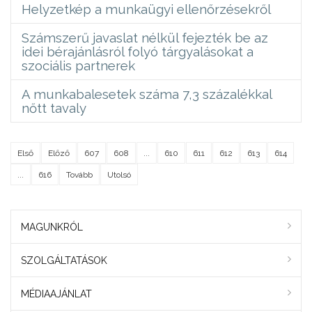
Helyzetkép a munkaügyi ellenőrzésekről
Számszerű javaslat nélkül fejezték be az
idei bérajánlásról folyó tárgyalásokat a
szociális partnerek
A munkabalesetek száma 7,3 százalékkal
nőtt tavaly
Első
Előző
607
608
...
610
611
612
613
614
...
616
Tovább
Utolsó
MAGUNKRÓL
SZOLGÁLTATÁSOK
MÉDIAAJÁNLAT