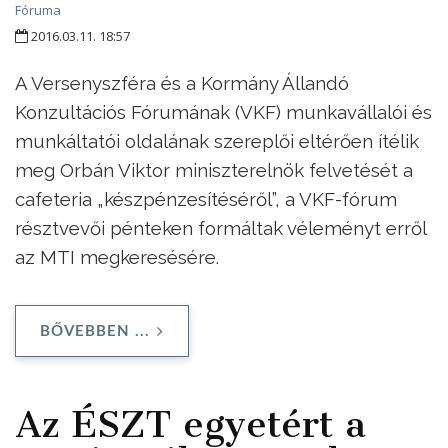
Fóruma
2016.03.11. 18:57
A Versenyszféra és a Kormány Állandó
Konzultációs Fórumának (VKF) munkavállalói és
munkáltatói oldalának szereplői eltérően ítélik
meg Orbán Viktor miniszterelnök felvetését a
cafeteria „készpénzesítéséről”, a VKF-fórum
résztvevői pénteken formáltak véleményt erről
az MTI megkeresésére.
BŐVEBBEN ...
Az ÉSZT egyetért a