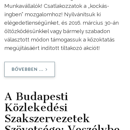
Munkavállalók!
Csatlakozzatok a „kockás-
ingben” mozgalomhoz! Nyilvánítsuk ki
elégedetlenségünket, és 2016. március 30-án
öltözködésünkkel vagy bármely szabadon
választott módon támogassuk a közoktatás
megújításáért indított tiltakozó akciót!
BŐVEBBEN ...
A Budapesti
Közlekedési
Szakszervezetek
Szövetsége: Veszélybe