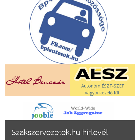
Autonóm ÉSZT-SZEF
Vagyonkezelő Kft.
Szakszervezetek.hu hírlevél