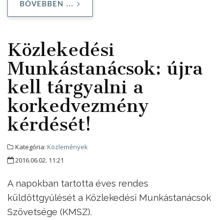
BŐVEBBEN ...
Közlekedési
Munkástanácsok: újra
kell tárgyalni a
korkedvezmény
kérdését!
Kategória:
Közlemények
2016.06.02. 11:21
A napokban tartotta éves rendes
küldöttgyűlését a Közlekedési Munkástanácsok
Szövetsége (KMSZ).