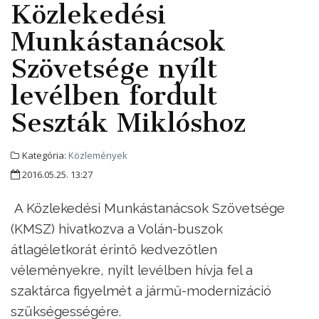
Közlekedési
Munkástanácsok
Szövetsége nyílt
levélben fordult
Seszták Miklóshoz
Kategória:
Közlemények
2016.05.25. 13:27
A Közlekedési Munkástanácsok Szövetsége
(KMSZ) hivatkozva a Volán-buszok
átlagéletkorát érintő kedvezőtlen
véleményekre, nyílt levélben hívja fel a
szaktárca figyelmét a jármű-modernizáció
szükségességére.