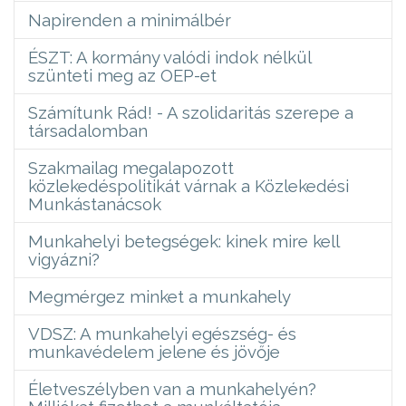
Napirenden a minimálbér
ÉSZT: A kormány valódi indok nélkül
szünteti meg az OEP-et
Számítunk Rád! - A szolidaritás szerepe a
társadalomban
Szakmailag megalapozott
közlekedéspolitikát várnak a Közlekedési
Munkástanácsok
Munkahelyi betegségek: kinek mire kell
vigyázni?
Megmérgez minket a munkahely
VDSZ: A munkahelyi egészség- és
munkavédelem jelene és jövője
Életveszélyben van a munkahelyén?