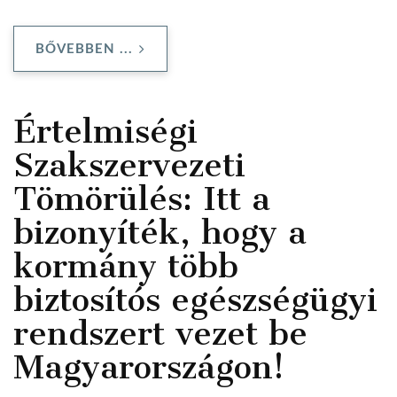
BŐVEBBEN ...
Értelmiségi
Szakszervezeti
Tömörülés: Itt a
bizonyíték, hogy a
kormány több
biztosítós egészségügyi
rendszert vezet be
Magyarországon!