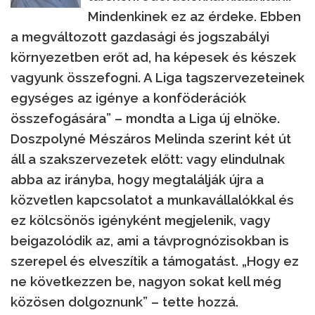
Mindenkinek ez az érdeke. Ebben
a megváltozott gazdasági és jogszabályi
környezetben erőt ad, ha képesek és készek
vagyunk összefogni. A Liga tagszervezeteinek
egységes az igénye a konföderációk
összefogására” – mondta a Liga új elnöke.
Doszpolyné Mészáros Melinda szerint két út
áll a szakszervezetek előtt: vagy elindulnak
abba az irányba, hogy megtalálják újra a
közvetlen kapcsolatot a munkavállalókkal és
ez kölcsönös igényként megjelenik, vagy
beigazolódik az, ami a távprognózisokban is
szerepel és elveszítik a támogatást. „Hogy ez
ne következzen be, nagyon sokat kell még
közösen dolgoznunk” – tette hozzá.