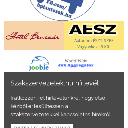
Autonóm ÉSZT-SZEF
Vagyonkezelő Kft.
Szakszervezetek.hu hírlevél
Iratkozzon fel hírlevelünkre, hogy első
kézből értesülhessen a
szakszervezetekkel kapcsolatos hírekről.