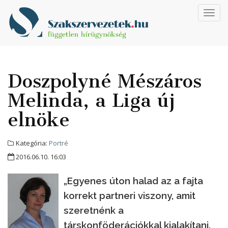
Toggl
navig
Doszpolyné Mészáros
Melinda, a Liga új
elnöke
Kategória:
Portré
2016.06.10. 16:03
„Egyenes úton halad az a fajta
korrekt partneri viszony, amit
szeretnénk a
társkonföderációkkal kialakítani.