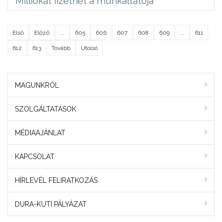
Milliókat fizethet a munkáltatója
Első
Előző
...
605
606
607
608
609
...
611
612
613
Tovább
Utolsó
MAGUNKRÓL
SZOLGÁLTATÁSOK
MÉDIAAJÁNLAT
KAPCSOLAT
HÍRLEVÉL FELIRATKOZÁS
DURA-KUTI PÁLYÁZAT