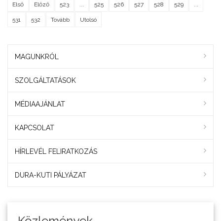
Első
Előző
523
...
525
526
527
528
529
...
531
532
Tovább
Utolsó
MAGUNKRÓL
SZOLGÁLTATÁSOK
MÉDIAAJÁNLAT
KAPCSOLAT
HÍRLEVÉL FELIRATKOZÁS
DURA-KUTI PÁLYÁZAT
Közlemények