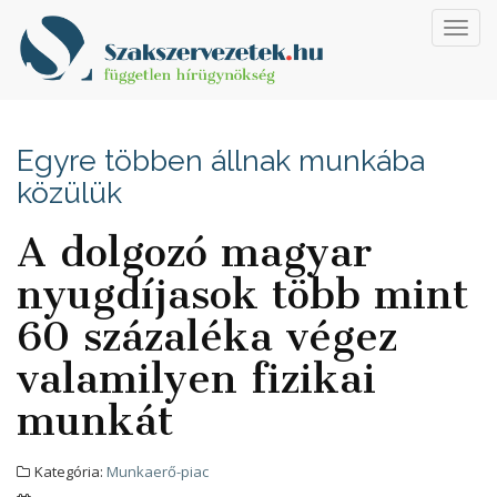
Toggl
navig
Egyre többen állnak munkába
közülük
A dolgozó magyar
nyugdíjasok több mint
60 százaléka végez
valamilyen fizikai
munkát
Kategória:
Munkaerő-piac