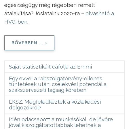
egészségügy még régebben remélt
átalakítása? Jóslataink 2020-ra –
olvasható a
HVG-ben
.
BŐVEBBEN ...
Saját statisztikáit cáfolja az Emmi
Egy évvel a rabszolgatörvény-ellenes
tüntetések után: cselekvési potenciál a
szakszervezeti tagság körében
EKSZ: Megfeledkeztek a közlekedési
dolgozókról?
Idén odacsapott a munkásököl, de jövőre
jóval kiszolgáltatottabbak lehetnek a