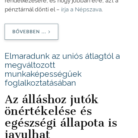
rendelkezésére, és hogy jobban él-e, azt a
pénztárnál dönti el –
írja a Népszava
.
BŐVEBBEN ...
Elmaradunk az uniós átlagtól a
megváltozott
munkaképességűek
foglalkoztatásában
Az álláshoz jutók
önértékelése és
egészségi állapota is
javulhat