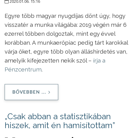
2020.01.06. 15:16
Egyre több magyar nyugdíjas dönt úgy, hogy
visszatér a munka világába: 2019 végén már 6
ezerrel többen dolgoztak, mint egy évvel
korábban. A munkaerőpiac pedig tárt karokkal
várja őket, egyre több olyan álláshirdetés van,
amelyik kifejezetten nekik szól –
írja a
Pénzcentrum
.
BŐVEBBEN ...
„Csak abban a statisztikában
hiszek, amit én hamisítottam”