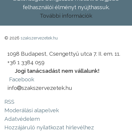
felhasználói élményt nyújthassuk.
További információk
© 2026
szakszervezetek.hu
1098 Budapest, Csengettyű utca 7. II. em. 11.
+36 1 3384 059
Jogi tanácsadást nem vállalunk!
Facebook
info
szakszervezetek.hu
RSS
Moderálási alapelvek
Adatvédelem
Hozzájáruló nyilatkozat hírlevélhez