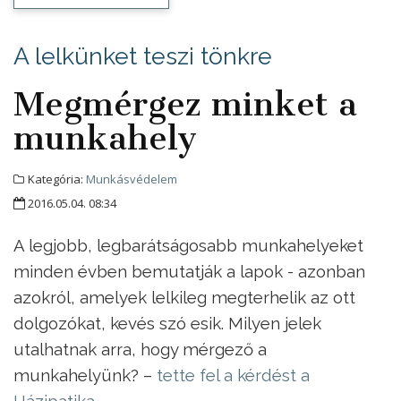
A lelkünket teszi tönkre
Megmérgez minket a
munkahely
Kategória:
Munkásvédelem
2016.05.04. 08:34
A legjobb, legbarátságosabb munkahelyeket
minden évben bemutatják a lapok - azonban
azokról, amelyek lelkileg megterhelik az ott
dolgozókat, kevés szó esik. Milyen jelek
utalhatnak arra, hogy mérgező a
munkahelyünk? –
tette fel a kérdést a
Házipatika
.