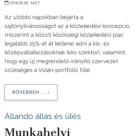
2016.05.05. 14:57
Az utóbbi napokban bejárta a
sajtónyilvánosságot az a közlekedési koncepció,
miszerint a közúti közösségi közlekedési piac
legalább 25%-át át kellene adni a kis- és
középvállalkozásoknak (kkv szektor), valamint,
hogy egy új megrendelő-irányító szervezet
szükséges a Volán-portfólió fölé.
BŐVEBBEN ...
Állandó állás és ülés
Munkahelyi