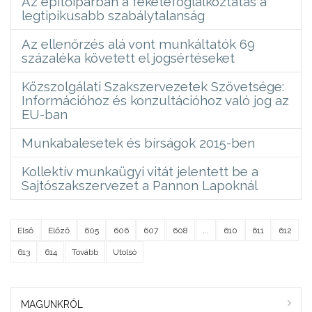
Az építőiparban a feketefoglalkoztatás a
legtipikusabb szabálytalanság
Az ellenőrzés alá vont munkáltatók 69
százaléka követett el jogsértéseket
Közszolgálati Szakszervezetek Szövetsége:
Információhoz és konzultációhoz való jog az
EU-ban
Munkabalesetek és bírságok 2015-ben
Kollektív munkaügyi vitát jelentett be a
Sajtószakszervezet a Pannon Lapoknál
Első
Előző
605
606
607
608
...
610
611
612
613
614
Tovább
Utolsó
MAGUNKRÓL