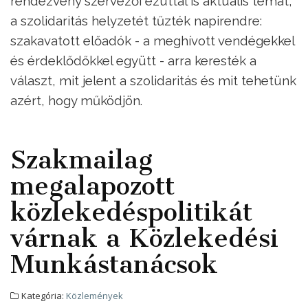
rendezvény szervezői ezúttal is aktuális témát,
a szolidaritás helyzetét tűzték napirendre:
szakavatott előadók - a meghívott vendégekkel
és érdeklődőkkel együtt - arra keresték a
választ, mit jelent a szolidaritás és mit tehetünk
azért, hogy működjön.
Szakmailag
megalapozott
közlekedéspolitikát
várnak a Közlekedési
Munkástanácsok
Kategória:
Közlemények