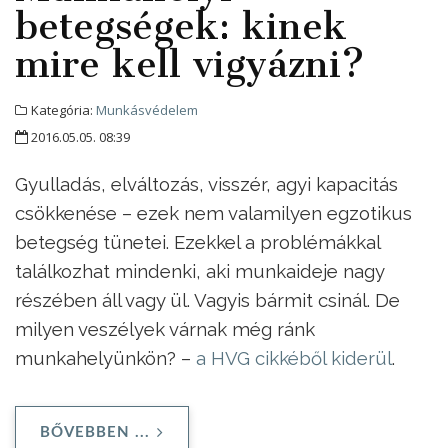
betegségek: kinek
mire kell vigyázni?
Kategória:
Munkásvédelem
2016.05.05. 08:39
Gyulladás, elváltozás, visszér, agyi kapacitás
csökkenése – ezek nem valamilyen egzotikus
betegség tünetei. Ezekkel a problémákkal
találkozhat mindenki, aki munkaideje nagy
részében áll vagy ül. Vagyis bármit csinál. De
milyen veszélyek várnak még ránk
munkahelyünkön? –
a HVG cikkéből kiderül
.
BŐVEBBEN ...