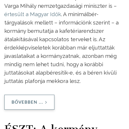
Varga Mihály nemzetgazdasági miniszter is –
értesült a Magyar Idők
. A minimálbér-
tárgyalások mellett – információnk szerint – a
kormány bemutatja a kafetériarendszer
átalakításával kapcsolatos terveket is. Az
érdekképviseletek korábban már eljuttatták
javaslataikat a kormányzatnak, azonban még
mindig nem lehet tudni, hogy a korábbi
juttatásokat alapbéresítik-e, és a béren kívüli
juttatás plafonja mekkora lesz.
BŐVEBBEN ...
ÉSZT: A kormány