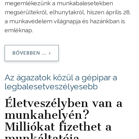
megemlékezünk a munkabalesetekben
megsérültekről, elhunytakról, hiszen április 28.
a munkavédelem világnapja és hazánkban is
emléknap.
BŐVEBBEN ...
Az ágazatok közül a gépipar a
legbalesetveszélyesebb
Életveszélyben van a
munkahelyén?
Milliókat fizethet a
munkáltatója