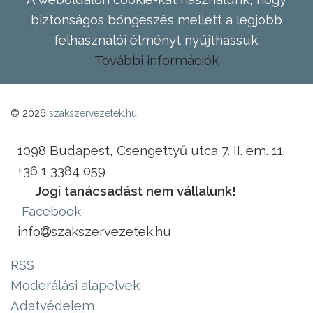
biztonságos böngészés mellett a legjobb
felhasználói élményt nyújthassuk.
További információk
© 2026
szakszervezetek.hu
1098 Budapest, Csengettyű utca 7. II. em. 11.
+36 1 3384 059
Jogi tanácsadást nem vállalunk!
Facebook
info
szakszervezetek.hu
RSS
Moderálási alapelvek
Adatvédelem