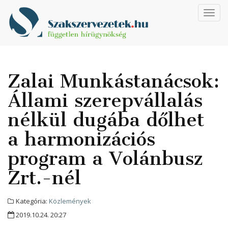
Toggl
navig
Zalai Munkástanácsok:
Állami szerepvállalás
nélkül dugába dőlhet
a harmonizációs
program a Volánbusz
Zrt.-nél
Kategória:
Közlemények
2019.10.24. 20:27