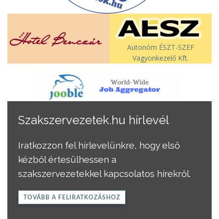
Autonóm ÉSZT-SZEF
Vagyonkezelő Kft.
Szakszervezetek.hu hírlevél
Iratkozzon fel hírlevelünkre, hogy első
kézből értesülhessen a
szakszervezetekkel kapcsolatos hírekről.
TOVÁBB A FELIRATKOZÁSHOZ