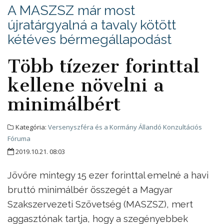
A MASZSZ már most
újratárgyalná a tavaly kötött
kétéves bérmegállapodást
Több tízezer forinttal
kellene növelni a
minimálbért
Kategória:
Versenyszféra és a Kormány Állandó Konzultációs
Fóruma
2019.10.21. 08:03
Jövőre mintegy 15 ezer forinttal emelné a havi
bruttó minimálbér összegét a Magyar
Szakszervezeti Szövetség (MASZSZ), mert
aggasztónak tartja, hogy a szegényebbek