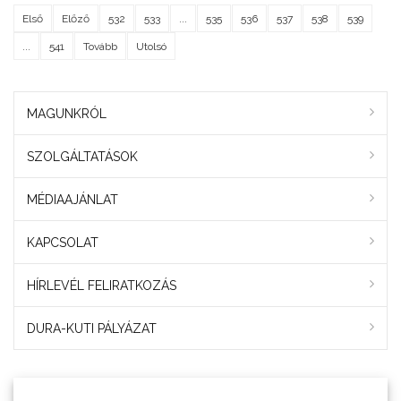
Első
Előző
532
533
...
535
536
537
538
539
...
541
Tovább
Utolsó
MAGUNKRÓL
SZOLGÁLTATÁSOK
MÉDIAAJÁNLAT
KAPCSOLAT
HÍRLEVÉL FELIRATKOZÁS
DURA-KUTI PÁLYÁZAT