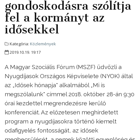
gondoskodásra szólítja
fel a kormányt az
idősekkel
Kategória:
Közlemények
2019.10.19. 19:17
A Magyar Szociális Fórum (MSZF) üdvözli a
Nyugdíjasok Országos Képviselete (NYOK) által
az „Idősek hónapja" alkalmából „Mi is
megszólalunk" címmel 2018. október 28-án 9:30
órai kezdettel megrendezésre kerülő
konferenciát. Az előzetesen meghirdetett
program a nyugdíjasokra történő kiemelt
odafigyelés fontosságát, az idősek
megbecsülését, a nemek közötti egyenlőség és