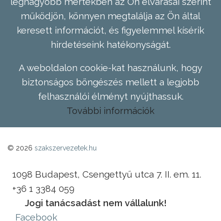
legnagyobb mértékben az Ön elvárásai szerint
működjön, könnyen megtalálja az Ön által
keresett információt, és figyelemmel kísérik
hirdetéseink hatékonyságát.
A weboldalon cookie-kat használunk, hogy
biztonságos böngészés mellett a legjobb
felhasználói élményt nyújthassuk.
További információk
© 2026
szakszervezetek.hu
1098 Budapest, Csengettyű utca 7. II. em. 11.
+36 1 3384 059
Jogi tanácsadást nem vállalunk!
Facebook