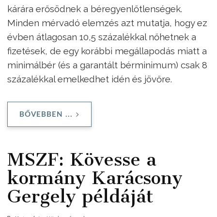
kárára erősödnek a béregyenlőtlenségek.
Minden mérvadó elemzés azt mutatja, hogy ez
évben átlagosan 10,5 százalékkal nőhetnek a
fizetések, de egy korábbi megállapodás miatt a
minimálbér (és a garantált bérminimum) csak 8
százalékkal emelkedhet idén és jövőre.
BŐVEBBEN ...
MSZF: Kövesse a
kormány Karácsony
Gergely példáját