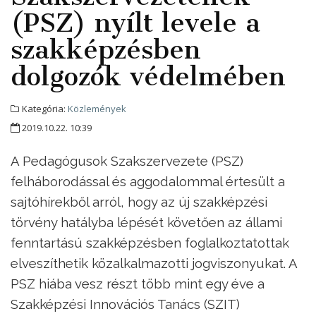
(PSZ) nyílt levele a
szakképzésben
dolgozók védelmében
Kategória:
Közlemények
2019.10.22. 10:39
A Pedagógusok Szakszervezete (PSZ)
felháborodással és aggodalommal értesült a
sajtóhírekből arról, hogy az új szakképzési
törvény hatályba lépését követően az állami
fenntartású szakképzésben foglalkoztatottak
elveszíthetik közalkalmazotti jogviszonyukat. A
PSZ hiába vesz részt több mint egy éve a
Szakképzési Innovációs Tanács (SZIT)