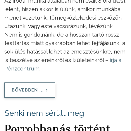
Az irodai munka általában nem csak 8 óra ülést
jelent, hiszen akkor is ülünk, amikor munkába
menet vezetünk, tömegközlekedési eszközön
utazunk, vagy este vacsorázunk, tévézünk.
Nem is gondolnánk, de a hosszan tartó rossz
testtartás miatt gyakrabban lehet fejfájásunk, a
sok ülés hatással lehet az emésztésünkre, nem
is beszélve az ereinkről és ízületeinkről –
írja a
Pénzcentrum
.
BŐVEBBEN ...
Senki nem sérült meg
Porrobbanás történt