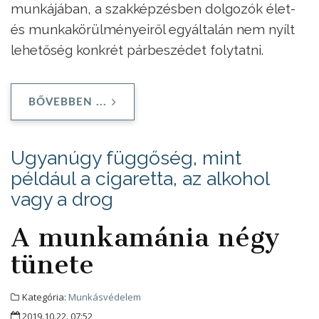
munkájában, a szakképzésben dolgozók élet-
és munkakörülményeiről egyáltalán nem nyílt
lehetőség konkrét párbeszédet folytatni.
BŐVEBBEN ...
Ugyanúgy függőség, mint
például a cigaretta, az alkohol
vagy a drog
A munkamánia négy
tünete
Kategória:
Munkásvédelem
2019.10.22. 07:52