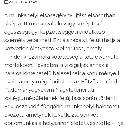
2019.10.24. 13:45
A munkahelyi elsősegélynyújtást elsősorban
kiképzett munkavállaló vagy középfokú
egészségügyi képzettséggel rendelkező
személy végezheti. Ezt a szabályt felülírhatja a
közvetlen életveszély elhárítása, amely
mindenki számára kötelesség a tőle elvárható
mértékben. Továbbra is vizsgálják annak a
halálos kimenetelű balesetnek a körülményeit,
okait, amely még áprilisban az Eötvös Loránd
Tudományegyetem Nagytétényi úti
kollégiumépületének felújítása során történt.
Egy leszakadó függőhíd munkahelyi balesetet
okozott, amelynek következtében két
építőmunkás a helyszínen életét vesztette – írja