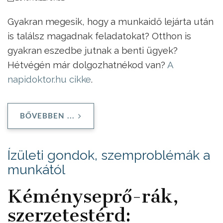
Gyakran megesik, hogy a munkaidő lejárta után
is találsz magadnak feladatokat? Otthon is
gyakran eszedbe jutnak a benti ügyek?
Hétvégén már dolgozhatnékod van?
A
napidoktor.hu cikke
.
BŐVEBBEN ...
Ízületi gondok, szemproblémák a
munkától
Kéményseprő-rák,
szerzetestérd: