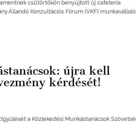
rlamentnek csütörtökön benyújtott új cafeteria
ány Állandó Konzultációs Fórum (VKF) munkavállaló
tanácsok: újra kell
dvezmény kérdését!
öttgyűlését a Közlekedési Munkástanácsok Szövets