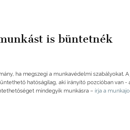
munkást is büntetnék
mány, ha megszegi a munkavédelmi szabályokat. A 
ntethető hatóságilag, aki irányító pozcióban van - 
üntethetőséget mindegyik munkásra –
írja a munkaj