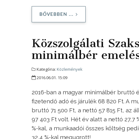
BŐVEBBEN ...
Közszolgálati Szak
minimálbér emelés 
Kategória:
Közlemények
2016.06.01. 15:09
2016-ban a magyar minimálbér bruttó ért
fizetendő adó és járulék 68 820 Ft. A 
bruttó 71 500 Ft, a nettó 57 815 Ft, az 
97 403 Ft volt. Hét év alatt a nettó 27,7
%-kal, a munkaadói összes költség pedig
32,4 %-kal megugrott!