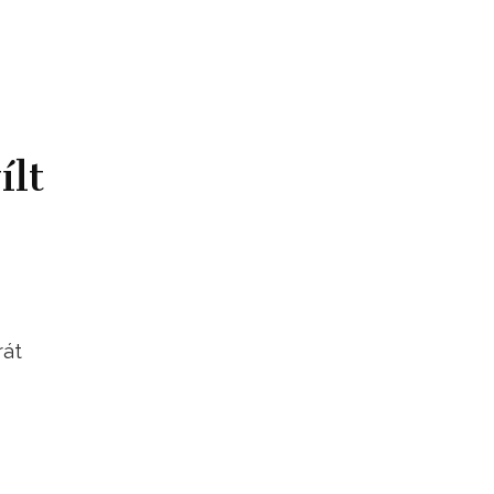
ílt
rát