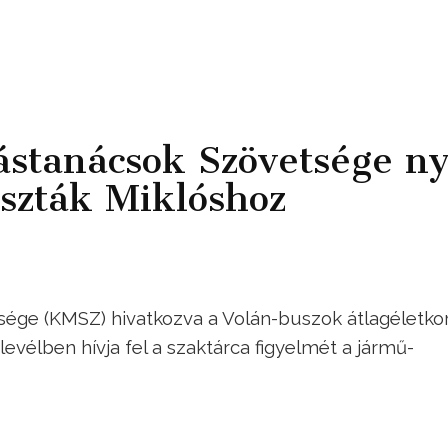
stanácsok Szövetsége ny
eszták Miklóshoz
ége (KMSZ) hivatkozva a Volán-buszok átlagéletko
evélben hívja fel a szaktárca figyelmét a jármű-