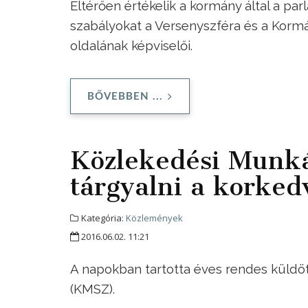
Eltérően értékelik a kormány által a pa
szabályokat a Versenyszféra és a Korm
oldalának képviselői.
BŐVEBBEN ...
Közlekedési Munkás
tárgyalni a korke
Kategória:
Közlemények
2016.06.02. 11:21
A napokban tartotta éves rendes küld
(KMSZ).