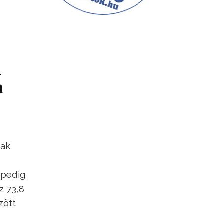
A
m
nak
 pedig
z 73,8
zött