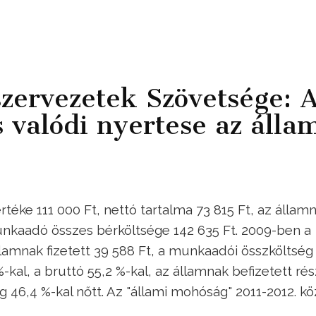
szervezetek Szövetsége: 
valódi nyertese az álla
éke 111 000 Ft, nettó tartalma 73 815 Ft, az állam
munkaadó összes bérköltsége 142 635 Ft. 2009-ben a
államnak fizetett 39 588 Ft, a munkaadói összköltség
 %-kal, a bruttó 55,2 %-kal, az államnak befizetett rés
 46,4 %-kal nőtt. Az "állami mohóság" 2011-2012. kö