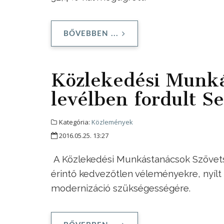
BŐVEBBEN ...
Közlekedési Munká
levélben fordult S
Kategória:
Közlemények
2016.05.25. 13:27
A Közlekedési Munkástanácsok Szövets
érintő kedvezőtlen véleményekre, nyílt l
modernizáció szükségességére.