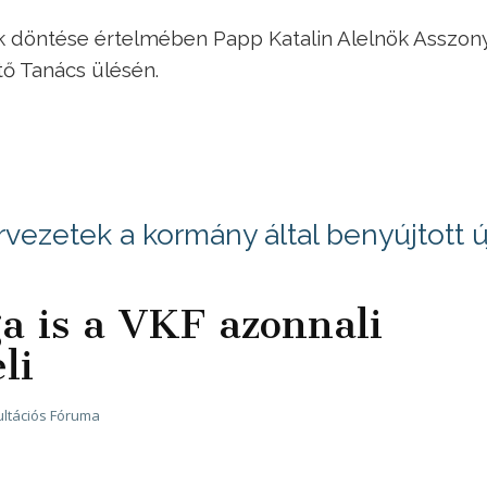
k döntése értelmében Papp Katalin Alelnök Asszony
tő Tanács ülésén.
rvezetek a kormány által benyújtott ú
a is a VKF azonnali
li
ltációs Fóruma