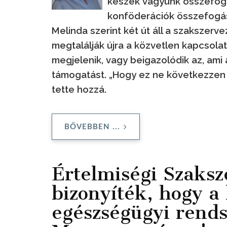
készek vagyunk összefogn
konföderációk összefogás
Melinda szerint két út áll a szakszerv
megtalálják újra a közvetlen kapcsola
megjelenik, vagy beigazolódik az, ami 
támogatást. „Hogy ez ne következzen
tette hozzá.
BŐVEBBEN ...
Értelmiségi Szaksz
bizonyíték, hogy a
egészségügyi rends