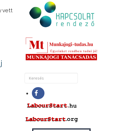
 vett
j