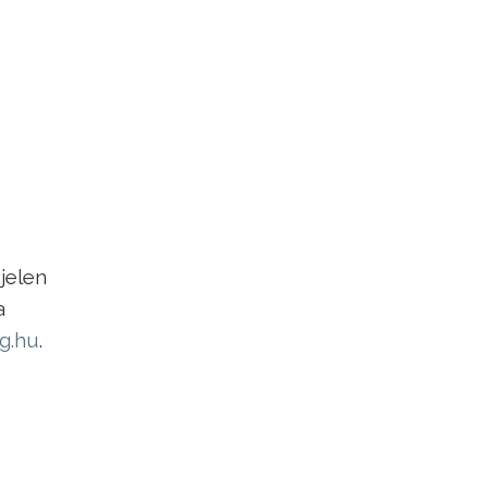
jelen
a
og.hu
.