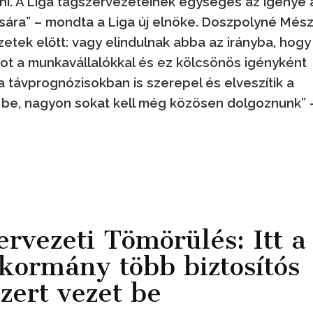
i. A Liga tagszervezeteinek egységes az igénye 
ára” – mondta a Liga új elnöke. Doszpolyné Més
ezetek előtt: vagy elindulnak abba az irányba, hogy
tot a munkavállalókkal és ez kölcsönös igényként
a távprognózisokban is szerepel és elveszítik a
 be, nagyon sokat kell még közösen dolgoznunk” 
ervezeti Tömörülés: Itt a
 kormány több biztosítós
zert vezet be