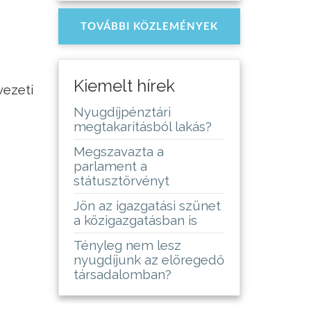
TOVÁBBI KÖZLEMÉNYEK
Kiemelt hírek
vezeti
Nyugdíjpénztári
megtakarításból lakás?
Megszavazta a
parlament a
státusztörvényt
Jön az igazgatási szünet
a közigazgatásban is
Tényleg nem lesz
nyugdíjunk az elöregedő
társadalomban?