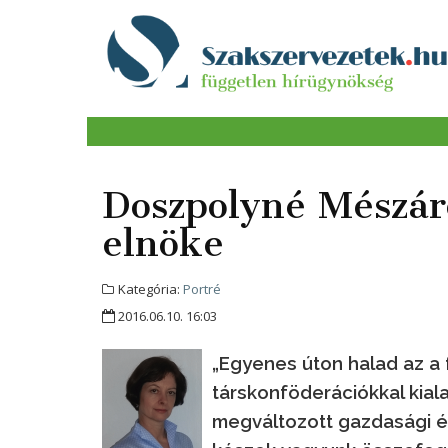
Doszpolyné Mészáro
elnöke
Kategória:
Portré
2016.06.10. 16:03
„Egyenes úton halad az a f
társkonföderációkkal kial
megváltozott gazdasági é