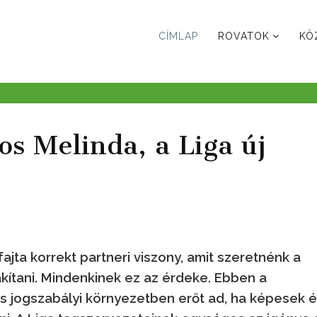
CÍMLAP
ROVATOK
KÖ
s Melinda, a Liga új
ajta korrekt partneri viszony, amit szeretnénk a
akítani. Mindenkinek ez az érdeke. Ebben a
s jogszabályi környezetben erőt ad, ha képesek 