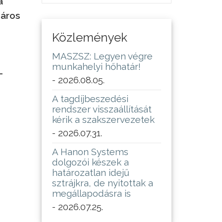
a
záros
Közlemények
MASZSZ: Legyen végre
munkahelyi hőhatár!
–
- 2026.08.05.
A tagdíjbeszedési
rendszer visszaállítását
kérik a szakszervezetek
- 2026.07.31.
A Hanon Systems
dolgozói készek a
határozatlan idejű
sztrájkra, de nyitottak a
megállapodásra is
- 2026.07.25.