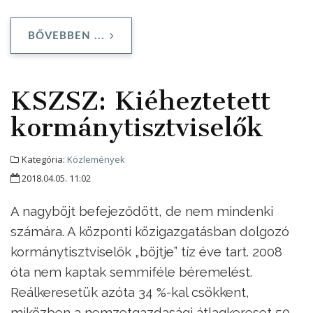
BŐVEBBEN ...
KSZSZ: Kiéheztetett
kormánytisztviselők
Kategória:
Közlemények
2018.04.05. 11:02
A nagyböjt befejeződött, de nem mindenki
számára. A központi közigazgatásban dolgozó
kormánytisztviselők „böjtje” tíz éve tart. 2008
óta nem kaptak semmiféle béremelést.
Reálkeresetük azóta 34 %-kal csökkent,
miközben a nemzetgazdasági átlagkereset 50