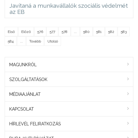
Javítaná a munkavállalók szociális védelmét
az EB
Első
Előző
576
577
578
...
580
581
582
583
584
...
Tovább
Utolsó
MAGUNKRÓL
SZOLGÁLTATÁSOK
MÉDIAAJÁNLAT
KAPCSOLAT
HÍRLEVÉL FELIRATKOZÁS