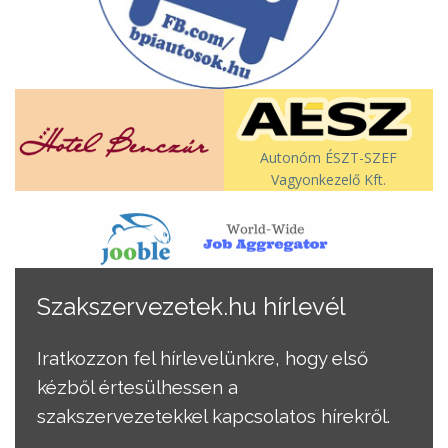
Autonóm ÉSZT-SZEF
Vagyonkezelő Kft.
Szakszervezetek.hu hírlevél
Iratkozzon fel hírlevelünkre, hogy első
kézből értesülhessen a
szakszervezetekkel kapcsolatos hírekről.