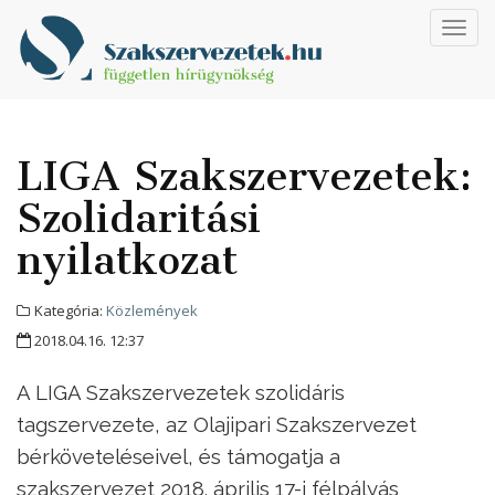
Toggl
navig
LIGA Szakszervezetek:
Szolidaritási
nyilatkozat
Kategória:
Közlemények
2018.04.16. 12:37
A LIGA Szakszervezetek szolidáris
tagszervezete, az Olajipari Szakszervezet
bérköveteléseivel, és támogatja a
szakszervezet 2018. április 17-i félpályás