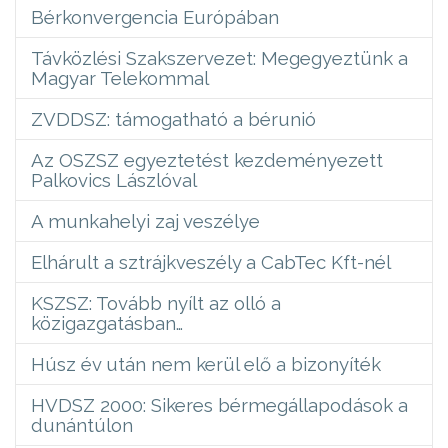
Bérkonvergencia Európában
Távközlési Szakszervezet: Megegyeztünk a
Magyar Telekommal
ZVDDSZ: támogatható a bérunió
Az OSZSZ egyeztetést kezdeményezett
Palkovics Lászlóval
A munkahelyi zaj veszélye
Elhárult a sztrájkveszély a CabTec Kft-nél
KSZSZ: Tovább nyílt az olló a
közigazgatásban…
Húsz év után nem kerül elő a bizonyíték
HVDSZ 2000: Sikeres bérmegállapodások a
dunántúlon