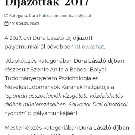
Díjazottak 2017
Kategória:
Dura-Kuti diplomamunka pályázat
2018.04.03. 20:03
A 2017. évi Dura László díj díjazott
pályamunkáiről bővebben
itt olvashat
.
Alapképzés kategóriában
Dura László díjban
részesült Szente Anita a Babes- Bolyai
Tudományegyetem Pszichológia és
Neveléstudományok Karának hallgatója a
"Spontán asszociációk vizsgálata középiskolás
diákok műelemzéseiben, Salvador Dali alkotásai
nyomán"
c. pályamunkájáért.
Mesterképzés kategóriában
Dura László díjban