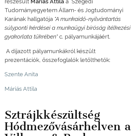
részesült
Máriás Attila
a Szegedi
Tudományegyetem Állam- és Jogtudományi
Karának hallgatója
"A munkaidő-nyilvántartás
súlyponti kérdései a munkaügyi bíróság ítélkezési
gyakorlata tükrében"
c. pályamunkájáért.
A díjazott pályamunkákról készült
prezentációk, összefoglalók letölthetők:
Szente Anita
Máriás Attila
Sztrájkkészültség
Hódmezővásárhelven a