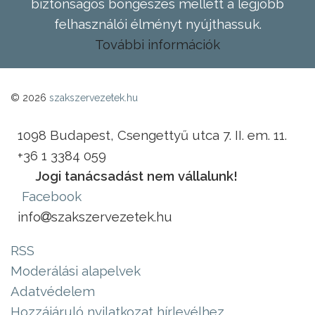
biztonságos böngészés mellett a legjobb
felhasználói élményt nyújthassuk.
További információk
© 2026
szakszervezetek.hu
1098 Budapest, Csengettyű utca 7. II. em. 11.
+36 1 3384 059
Jogi tanácsadást nem vállalunk!
Facebook
info
szakszervezetek.hu
RSS
Moderálási alapelvek
Adatvédelem
Hozzájáruló nyilatkozat hírlevélhez