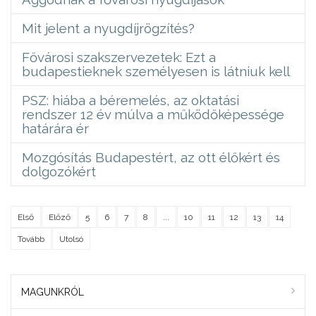
Mit jelent a nyugdíjrögzítés?
Fővárosi szakszervezetek: Ezt a
budapestieknek személyesen is látniuk kell
PSZ: hiába a béremelés, az oktatási
rendszer 12 év múlva a működőképessége
határára ér
Mozgósítás Budapestért, az ott élőkért és
dolgozókért
Első
Előző
5
6
7
8
...
10
11
12
13
14
Tovább
Utolsó
MAGUNKRÓL