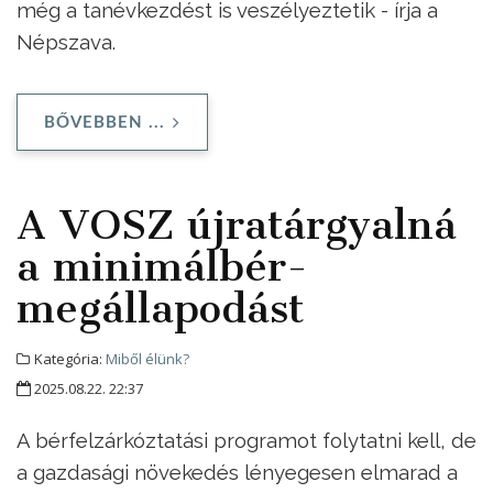
még a tanévkezdést is veszélyeztetik - írja a
Népszava.
BŐVEBBEN ...
A VOSZ újratárgyalná
a minimálbér-
megállapodást
Kategória:
Miből élünk?
2025.08.22. 22:37
A bérfelzárkóztatási programot folytatni kell, de
a gazdasági növekedés lényegesen elmarad a