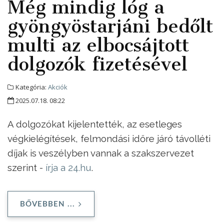
Még mindig lóg a
gyöngyöstarjáni bedőlt
multi az elbocsájtott
dolgozók fizetésével
Kategória:
Akciók
2025.07.18. 08:22
A dolgozókat kijelentették, az esetleges
végkielégítések, felmondási időre járó távolléti
díjak is veszélyben vannak a szakszervezet
szerint -
írja a 24.hu
.
BŐVEBBEN ...