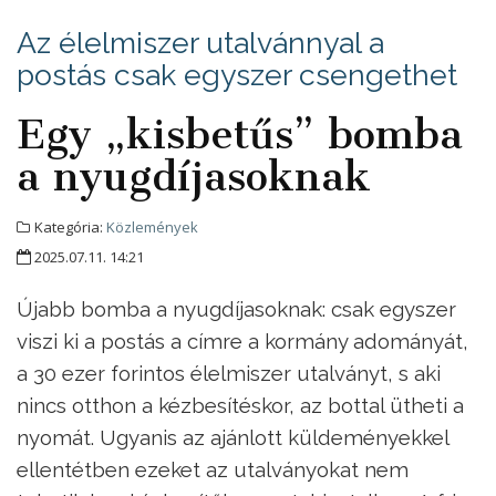
Az élelmiszer utalvánnyal a
postás csak egyszer csengethet
Egy „kisbetűs” bomba
a nyugdíjasoknak
Kategória:
Közlemények
2025.07.11. 14:21
Újabb bomba a nyugdíjasoknak: csak egyszer
viszi ki a postás a címre a kormány adományát,
a 30 ezer forintos élelmiszer utalványt, s aki
nincs otthon a kézbesítéskor, az bottal ütheti a
nyomát. Ugyanis az ajánlott küldeményekkel
ellentétben ezeket az utalványokat nem