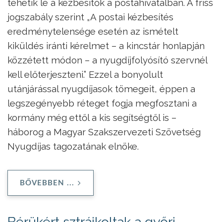
tehetik le a kézbesítők a postahivatalban. A friss
jogszabály szerint „A postai kézbesítés
eredménytelensége esetén az ismételt
kiküldés iránti kérelmet – a kincstár honlapján
közzétett módon – a nyugdíjfolyósító szervnél
kell előterjeszteni.” Ezzel a bonyolult
utánjárással nyugdíjasok tömegeit, éppen a
legszegényebb réteget fogja megfosztani a
kormány még ettől a kis segítségtől is –
háborog a Magyar Szakszervezeti Szövetség
Nyugdíjas tagozatának elnöke.
BŐVEBBEN ...
Bérükért sztrájkoltak a győri