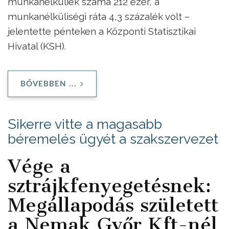
munkanélküliek száma 212 ezer, a
munkanélküliségi ráta 4,3 százalék volt –
jelentette pénteken a Központi Statisztikai
Hivatal (KSH).
BŐVEBBEN ...
Sikerre vitte a magasabb
béremelés ügyét a szakszervezet
Vége a
sztrájkfenyegetésnek:
Megállapodás született
a Nemak Győr Kft-nél