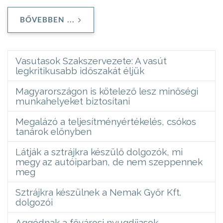
BŐVEBBEN ...
Vasutasok Szakszervezete: A vasút
legkritikusabb időszakát éljük
Magyarországon is kötelező lesz minőségi
munkahelyeket biztosítani
Megalázó a teljesítményértékelés, csókos
tanárok előnyben
Látják a sztrájkra készülő dolgozók, mi
megy az autóiparban, de nem szeppennek
meg
Sztrájkra készülnek a Nemak Győr Kft.
dolgozói
Aggódnak a fővárosi nyugdíjasok