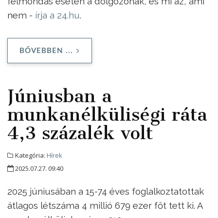
felmondás esetén a dolgozónak, és mi az, ami
nem -
írja a 24.hu
.
BŐVEBBEN ...
Júniusban a
munkanélküliségi ráta
4,3 százalék volt
Kategória:
Hírek
2025.07.27. 09:40
2025 júniusában a 15-74 éves foglalkoztatottak
átlagos létszáma 4 millió 679 ezer főt tett ki. A