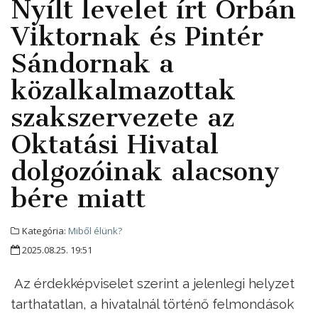
Nyílt levelet írt Orbán
Viktornak és Pintér
Sándornak a
közalkalmazottak
szakszervezete az
Oktatási Hivatal
dolgozóinak alacsony
bére miatt
Kategória:
Miből élünk?
2025.08.25. 19:51
Az érdekképviselet szerint a jelenlegi helyzet
tarthatatlan, a hivatalnál történő felmondások