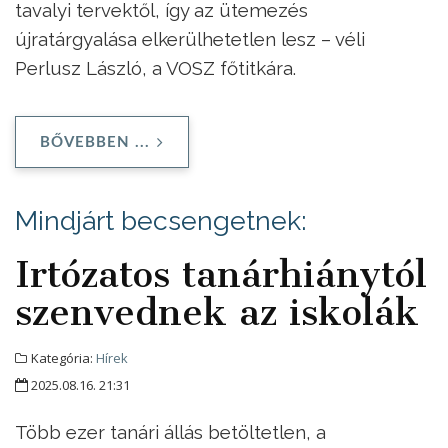
tavalyi tervektől, így az ütemezés
újratárgyalása elkerülhetetlen lesz – véli
Perlusz László, a VOSZ főtitkára.
BŐVEBBEN ...
Mindjárt becsengetnek:
Irtózatos tanárhiánytól
szenvednek az iskolák
Kategória:
Hírek
2025.08.16. 21:31
Több ezer tanári állás betöltetlen, a