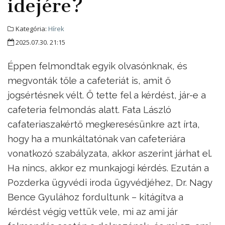
idejére?
Kategória:
Hírek
2025.07.30. 21:15
Éppen felmondtak egyik olvasónknak, és
megvonták tőle a cafeteriát is, amit ő
jogsértésnek vélt. Ő tette fel a kérdést, jár-e a
cafeteria felmondás alatt. Fata László
cafateriaszakértő megkeresésünkre azt írta,
hogy ha a munkáltatónak van cafeteriára
vonatkozó szabályzata, akkor aszerint járhat el.
Ha nincs, akkor ez munkajogi kérdés. Ezután a
Pozderka ügyvédi iroda ügyvédjéhez, Dr. Nagy
Bence Gyulához fordultunk – kitágítva a
kérdést végig vettük vele, mi az ami jár