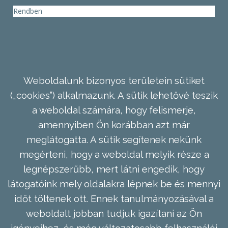
Rendben
Weboldalunk bizonyos területein sütiket
(„cookies”) alkalmazunk. A sütik lehetővé teszik
a weboldal számára, hogy felismerje,
amennyiben Ön korábban azt már
meglátogatta. A sütik segítenek nekünk
megérteni, hogy a weboldal melyik része a
legnépszerűbb, mert látni engedik, hogy
látogatóink mely oldalakra lépnek be és mennyi
időt töltenek ott. Ennek tanulmányozásával a
weboldalt jobban tudjuk igazítani az Ön
igényeihez, és még változatosabb felhasználói