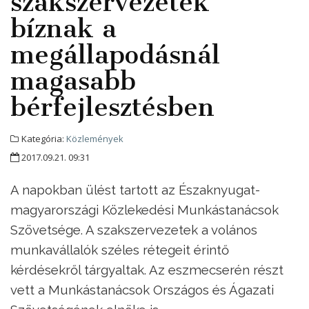
szakszervezetek
bíznak a
megállapodásnál
magasabb
bérfejlesztésben
Kategória:
Közlemények
2017.09.21. 09:31
A napokban ülést tartott az Északnyugat-
magyarországi Közlekedési Munkástanácsok
Szövetsége. A szakszervezetek a volános
munkavállalók széles rétegeit érintő
kérdésekről tárgyaltak. Az eszmecserén részt
vett a Munkástanácsok Országos és Ágazati