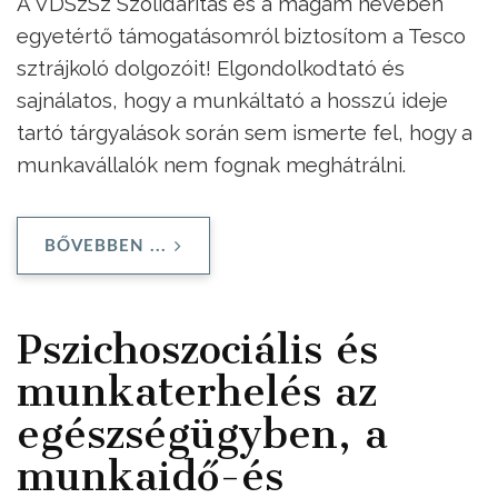
A VDSzSz Szolidaritás és a magam nevében
egyetértő támogatásomról biztosítom a Tesco
sztrájkoló dolgozóit! Elgondolkodtató és
sajnálatos, hogy a munkáltató a hosszú ideje
tartó tárgyalások során sem ismerte fel, hogy a
munkavállalók nem fognak meghátrálni.
BŐVEBBEN ...
Pszichoszociális és
munkaterhelés az
egészségügyben, a
munkaidő-és