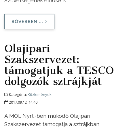
Szövetségének elnöke is.
BŐVEBBEN ...
Olajipari
Szakszervezet:
támogatjuk a TESCO
dolgozók sztrájkját
Kategória:
Közlemények
2017.09.12. 14:40
A MOL Nyrt.-ben működő Olajipari
Szakszervezet támogatja a sztrájkban