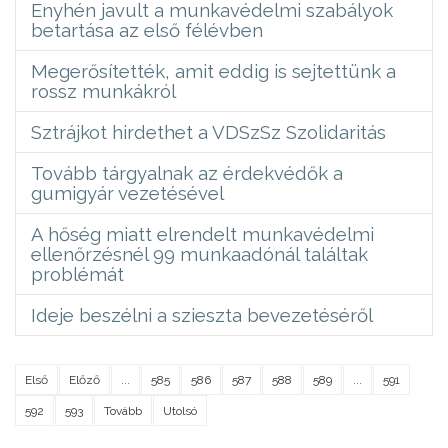
Enyhén javult a munkavédelmi szabályok
betartása az első félévben
Megerősítették, amit eddig is sejtettünk a
rossz munkákról
Sztrájkot hirdethet a VDSzSz Szolidaritás
Tovább tárgyalnak az érdekvédők a
gumigyár vezetésével
A hőség miatt elrendelt munkavédelmi
ellenőrzésnél 99 munkaadónál találtak
problémát
Ideje beszélni a szieszta bevezetéséről
Első
Előző
...
585
586
587
588
589
...
591
592
593
Tovább
Utolsó