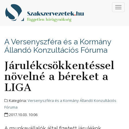
Toggl
navig
A Versenyszféra és a Kormány
Állandó Konzultációs Fóruma
Járulékcsökkentéssel
növelné a béreket a
LIGA
Kategória:
Versenyszféra és a Kormány Állandó Konzultációs
Fóruma
2017.10.03. 10:06
A munkavállalók által fizetett járulékok