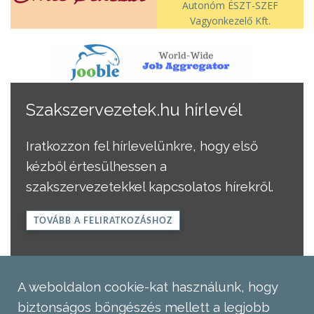
Autonóm ÉSZT-SZEF
Vagyonkezelő Kft.
Szakszervezetek.hu hírlevél
Iratkozzon fel hírlevelünkre, hogy első
kézből értesülhessen a
szakszervezetekkel kapcsolatos hírekről.
TOVÁBB A FELIRATKOZÁSHOZ
A weboldalon cookie-kat használunk, hogy
biztonságos böngészés mellett a legjobb