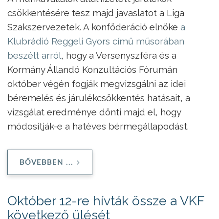
csökkentésére tesz majd javaslatot a Liga
Szakszervezetek. A konföderáció elnöke
a
Klubrádió Reggeli Gyors című műsorában
beszélt arról
, hogy a Versenyszféra és a
Kormány Állandó Konzultációs Fórumán
október végén fogják megvizsgálni az idei
béremelés és járulékcsökkentés hatásait, a
vizsgálat eredménye dönti majd el, hogy
módosítják-e a hatéves bérmegállapodást.
BŐVEBBEN ...
Október 12-re hívták össze a VKF
következő ülését