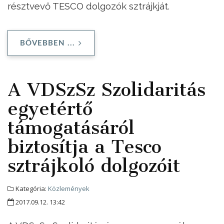
résztvevő TESCO dolgozók sztrájkját.
BŐVEBBEN ...
A VDSzSz Szolidaritás
egyetértő
támogatásáról
biztosítja a Tesco
sztrájkoló dolgozóit
Kategória:
Közlemények
2017.09.12. 13:42