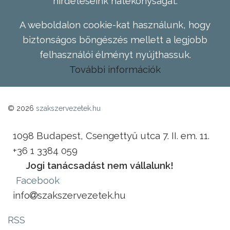
hirdetéseink hatékonyságát.
A weboldalon cookie-kat használunk, hogy
biztonságos böngészés mellett a legjobb
felhasználói élményt nyújthassuk.
További információk
© 2026
szakszervezetek.hu
1098 Budapest, Csengettyű utca 7. II. em. 11.
+36 1 3384 059
Jogi tanácsadást nem vállalunk!
Facebook
info
szakszervezetek.hu
RSS