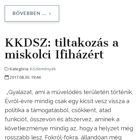
BŐVEBBEN ...
KKDSZ: tiltakozás a
miskolci Ifiházért
Kategória:
Közlemények
2017.08.30. 19:44
„Gyalázat, ami a művelődés területén történik.
Évről-évre mindig csak egy kicsit vesz vissza a
politika a támogatásból, csökkent, átad
funkciót, összevon és átszervez, aminek a
következménye mindig az, hogy a helyzet még
rosszabb lesz. Fokról-fokra, állandóan még