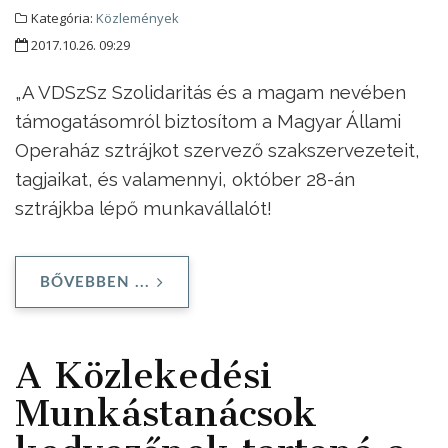
Kategória:
Közlemények
2017.10.26. 09:29
„A VDSzSz Szolidaritás és a magam nevében
támogatásomról biztosítom a Magyar Állami
Operaház sztrájkot szervező szakszervezeteit,
tagjaikat, és valamennyi, október 28-án
sztrájkba lépő munkavállalót!
BŐVEBBEN ...
A Közlekedési
Munkástanácsok