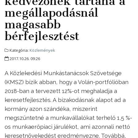
kedvezőnek tartaná a
megállapodásnál
magasabb
bérfejlesztést
Kategória:
Közlemények
2017.10.26. 09:26
A Közlekedési Munkástanácsok Szövetsége
(KMSZ) bízik abban, hogy a Volán-portfólióban
2018-ban a tervezett 12%-ot meghaladja a
keresetfejlesztés. A bizakodásnak alapot ad a
kormány azon szándéka, miszerint
megszűntetné a munkavállalókat terhelő 1,5 %-
os munkaerőpiaci járulékot, ami azonnali nettó
keresetnövekedést eredményezne. Továbbá,