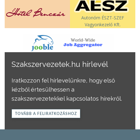
Autonóm ÉSZT-SZEF
Vagyonkezelő Kft.
Szakszervezetek.hu hírlevél
Iratkozzon fel hírlevelünkre, hogy első
kézből értesülhessen a
szakszervezetekkel kapcsolatos hírekről.
TOVÁBB A FELIRATKOZÁSHOZ