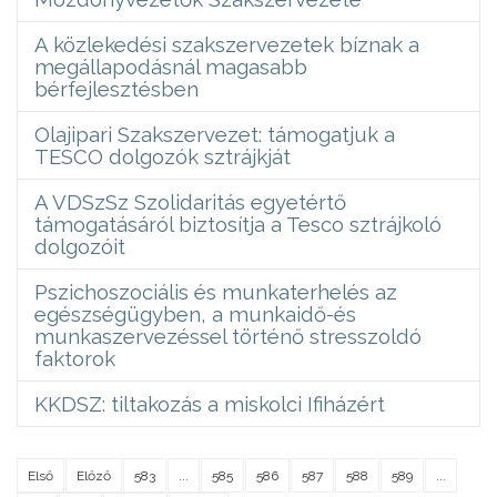
A közlekedési szakszervezetek bíznak a
megállapodásnál magasabb
bérfejlesztésben
Olajipari Szakszervezet: támogatjuk a
TESCO dolgozók sztrájkját
A VDSzSz Szolidaritás egyetértő
támogatásáról biztosítja a Tesco sztrájkoló
dolgozóit
Pszichoszociális és munkaterhelés az
egészségügyben, a munkaidő-és
munkaszervezéssel történő stresszoldó
faktorok
KKDSZ: tiltakozás a miskolci Ifiházért
Első
Előző
583
...
585
586
587
588
589
...