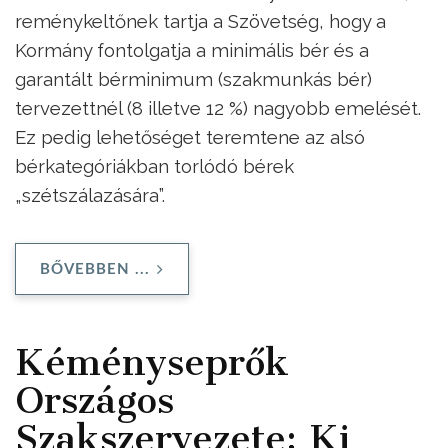
reménykeltőnek tartja a Szövetség, hogy a
Kormány fontolgatja a minimális bér és a
garantált bérminimum (szakmunkás bér)
tervezettnél (8 illetve 12 %) nagyobb emelését.
Ez pedig lehetőséget teremtene az alsó
bérkategóriákban torlódó bérek
„szétszálazására”.
BŐVEBBEN ...
Kéményseprők
Országos
Szakszervezete: Ki