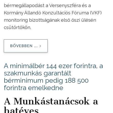
bérmegállapodást a Versenyszféra és a
Kormány Állandó Konzultációs Fóruma (VKF)
monitoring bizottságának első őszi ülésén
csütörtökön.
BŐVEBBEN ...
A minimálbér 144 ezer forintra, a
szakmunkás garantált
bérminimum pedig 188 500
forintra emelkedne
A Munkástanácsok a
hatéves