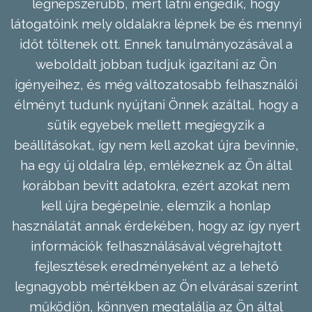
legnépszerűbb, mert látni engedik, hogy
látogatóink mely oldalakra lépnek be és mennyi
időt töltenek ott. Ennek tanulmányozásával a
weboldalt jobban tudjuk igazítani az Ön
igényeihez, és még változatosabb felhasználói
élményt tudunk nyújtani Önnek azáltal, hogy a
sütik egyebek mellett megjegyzik a
beállításokat, így nem kell azokat újra bevinnie,
ha egy új oldalra lép, emlékeznek az Ön által
korábban bevitt adatokra, ezért azokat nem
kell újra begépelnie, elemzik a honlap
használatát annak érdekében, hogy az így nyert
információk felhasználásával végrehajtott
fejlesztések eredményeként az a lehető
legnagyobb mértékben az Ön elvárásai szerint
működjön, könnyen megtalálja az Ön által