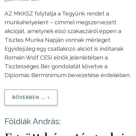
AZ MKKSZ folytatja a Tegyünk rendet a
munkahelyeken! – címmel megszervezett
akcióját, amelynek első szakaszáról éppen a
Tisztes Munka Napján vonnak mérleget.
Egyidejűleg egy csatlakozó akciót is indítanak
Romain Wolf CESI elnök jelenlétében a
Tisztességes Bér gondolatát követve a
Diplomás Bérminimum bevezetése érdekében.
BŐVEBBEN ...
Földiák András: