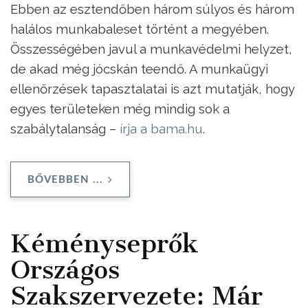
Ebben az esztendőben három súlyos és három
halálos munkabaleset történt a megyében.
Összességében javul a munkavédelmi helyzet,
de akad még jócskán teendő. A munkaügyi
ellenőrzések tapasztalatai is azt mutatják, hogy
egyes területeken még mindig sok a
szabálytalanság –
írja a bama.hu
.
BŐVEBBEN ...
Kéményseprők
Országos
Szakszervezete: Már