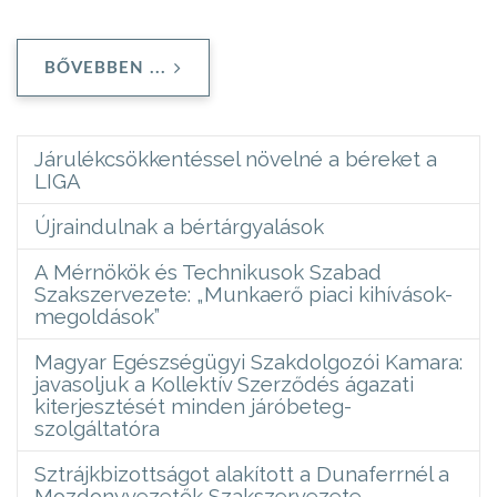
BŐVEBBEN ...
Járulékcsökkentéssel növelné a béreket a
LIGA
Újraindulnak a bértárgyalások
A Mérnökök és Technikusok Szabad
Szakszervezete: „Munkaerő piaci kihívások-
megoldások”
Magyar Egészségügyi Szakdolgozói Kamara:
javasoljuk a Kollektív Szerződés ágazati
kiterjesztését minden járóbeteg-
szolgáltatóra
Sztrájkbizottságot alakított a Dunaferrnél a
Mozdonyvezetők Szakszervezete