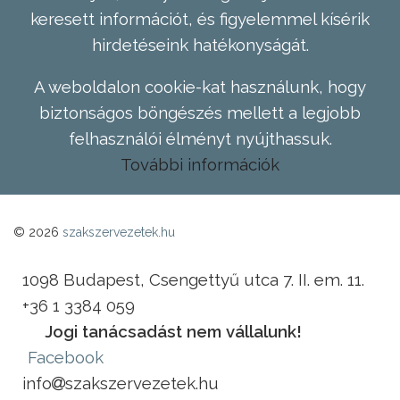
keresett információt, és figyelemmel kísérik
hirdetéseink hatékonyságát.
A weboldalon cookie-kat használunk, hogy
biztonságos böngészés mellett a legjobb
felhasználói élményt nyújthassuk.
További információk
© 2026
szakszervezetek.hu
1098 Budapest, Csengettyű utca 7. II. em. 11.
+36 1 3384 059
Jogi tanácsadást nem vállalunk!
Facebook
info
szakszervezetek.hu