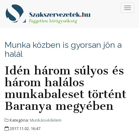
Toggl
navig
Munka közben is gyorsan jön a
halál
Idén három súlyos és
három halálos
munkabaleset történt
Baranya megyében
Kategória:
Munkásvédelem
2017.11.02. 16:47