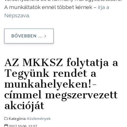
A munkáltatók ennél többet kérnek –
írja a
Népszava
.
BŐVEBBEN ...
AZ MKKSZ folytatja a
Tegyünk rendet a
munkahelyeken!-
címmel megszervezett
akcióját
Kategória:
Közlemények
2017.10.06. 12:37