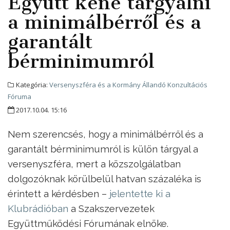
Együtt kéne tárgyalni
a minimálbérről és a
garantált
bérminimumról
Kategória:
Versenyszféra és a Kormány Állandó Konzultációs
Fóruma
2017.10.04. 15:16
Nem szerencsés, hogy a minimálbérről és a
garantált bérminimumról is külön tárgyal a
versenyszféra, mert a közszolgálatban
dolgozóknak körülbelül hatvan százaléka is
érintett a kérdésben –
jelentette ki a
Klubrádióban
a Szakszervezetek
Együttműködési Fórumának elnöke.